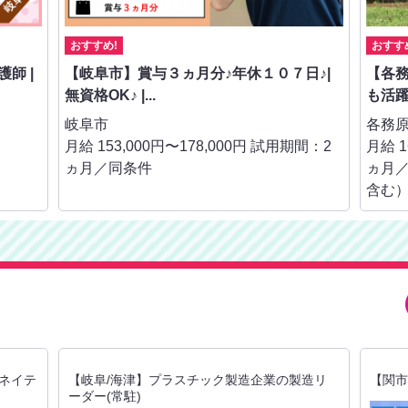
おすすめ!
おすす
師 |
【岐阜市】賞与３ヵ月分♪年休１０７日♪|
【各務
無資格OK♪ |...
も活躍で
岐阜市
各務
月給 153,000円〜178,000円 試用期間：2
月給 1
ヵ月／同条件
ヵ月／
含む
語ネイテ
【岐阜/海津】プラスチック製造企業の製造リ
【関市
ーダー(常駐)