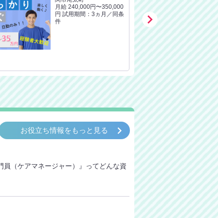
月給 240,000円〜350,000
円 試用期間：3ヵ月／同条

件
keyboard_arrow_right
お役立ち情報をもっと見る
門員（ケアマネージャー）』ってどんな資