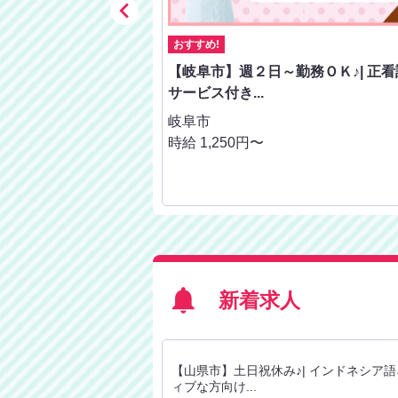

おすすめ!
も賞与年2回♪早出遅番
【岐阜市】週２日～勤務ＯＫ♪| 正看護
サービス付き...
岐阜市
50円 試用期間：1ヵ月／
時給 1,250円〜
新着求人
はなくても大丈夫♪| 保育
【山県市】土日祝休み♪| インドネシア
ィブな方向け...