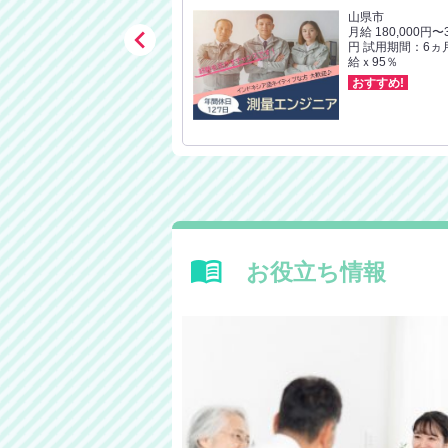
岐阜市
山県市

月給 200,200円〜210,400
月給 180,000円〜3
円
円 試用期間：6ヵ
給ｘ95％
おすすめ!
おすすめ!
お役立ち情報