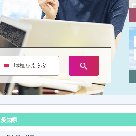

list
職種をえらぶ
愛知県