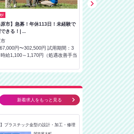

め!
おすすめ!
原市】急募！年休113日！未経験で
【羽島郡】福祉経験を
きる！| ...
♪| 生活相談員(介...
原市
羽島郡笠松町
67,000円〜302,500円 試用期間：3
月給 230,000円〜285
時給1,100～1,170円（処遇改善手当
ヵ月／基本給のみ（資
）
定あり）
keyboard_arrow_right
新着求人をもっと見る
】プラスチック金型の設計・加工・修理
【岐阜市】急募！経験はな
士 | こど...
関市尾太町