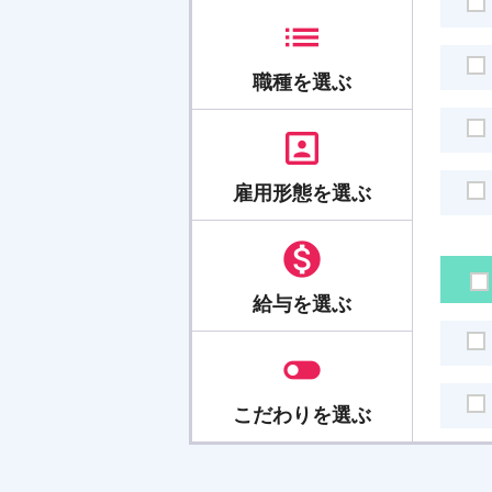
list
職種
を選ぶ
portrait
雇用形態
を選ぶ

給与
を選ぶ
toggle_off
こだわり
を選ぶ