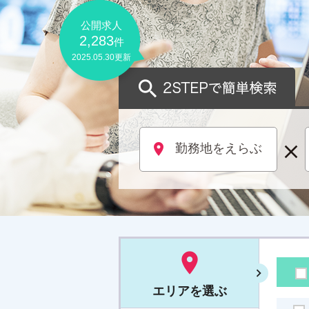
公開求人
2,283
件
2025.05.30更新

place
勤務地をえらぶ

エリア
を選ぶ