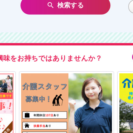

検索する
中濃エリア
飛騨エリア
三重県
興味をお持ちではありませんか？
北部エリア
その他エリア