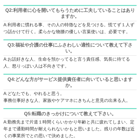
Q2:
利用者に心を開いてもらうために工夫していることはあり
ますか。
A:利用者に慣れる事、その人の特徴などを見つける。慌てず１人ず
つ話かけて行く。柔らかな物腰の優しい言葉使いは、必要です。
Q3:
福祉や介護の仕事にふさわしい適性について教えて下さ
い。
A:お話好きな人、生命を預かってると言う責任感、気長に待てる
人、怒りっぽい人は不向きです。
Q4:
どんな方がサービス提供責任者に向いていると思います
か。
A:どなたでも、やれると思う。
事務仕事好きな人、家族やケアマネにきちんと意見の出来る人。
Q5:
転職のきっかけについて教えて下さい。
A:勤務先まで片道１時間くらいかかり年齢と共に疲れてしまい、定
年まで通勤時間が耐えられないかもと思いました。残りの年数は近
くの事業所でとの思いで決めました。