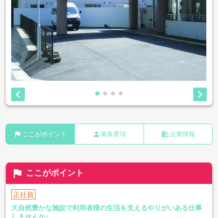


flag
person
business
ここがポイント
募集要項
企業情報
flag
ここがポイント
正社員
大自然豊かな施設で利用者様の生活を支えるやりがいある仕事
しませんか♪