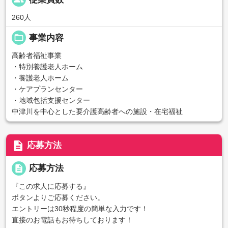
260人
folder_open
事業内容
高齢者福祉事業
・特別養護老人ホーム
・養護老人ホーム
・ケアプランセンター
・地域包括支援センター
中津川を中心とした要介護高齢者への施設・在宅福祉
description
応募方法
description
応募方法
『この求人に応募する』
ボタンよりご応募ください。
エントリーは30秒程度の簡単な入力です！
直接のお電話もお待ちしております！