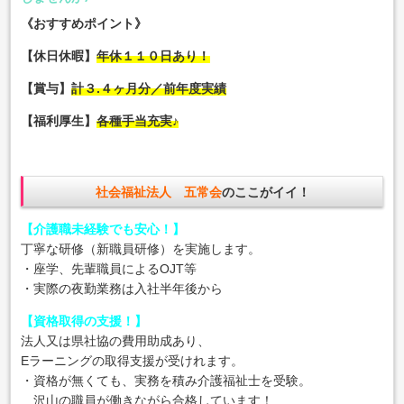
《おすすめポイント》
【休日休暇】
年休１１０日あり！
【賞与】
計３.４ヶ月分／前年度実績
【福利厚生】
各種手当充実♪
社会福祉法人 五常会
のここがイイ！
【介護職未経験でも安心！】
丁寧な研修（新職員研修）を実施します。
・座学、先輩職員によるOJT等
・実際の夜勤業務は入社半年後から
【資格取得の支援！】
法人又は県社協の費用助成あり、
Eラーニングの取得支援が受けれます。
・資格が無くても、実務を積み介護福祉士を受験。
沢山の職員が働きながら合格しています！