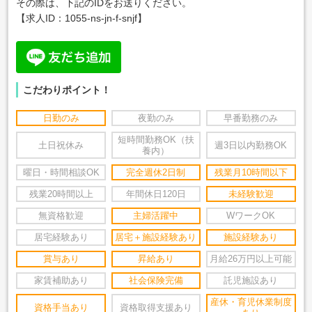
その際は、下記のIDをお送りください。
【求人ID：1055-ns-jn-f-snjf
】
こだわりポイント！
日勤のみ
夜勤のみ
早番勤務のみ
短時間勤務OK（扶
土日祝休み
週3日以内勤務OK
養内）
曜日・時間相談OK
完全週休2日制
残業月10時間以下
残業20時間以上
年間休日120日
未経験歓迎
無資格歓迎
主婦活躍中
WワークOK
居宅経験あり
居宅＋施設経験あり
施設経験あり
賞与あり
昇給あり
月給26万円以上可能
家賃補助あり
社会保険完備
託児施設あり
産休・育児休業制度
資格手当あり
資格取得支援あり