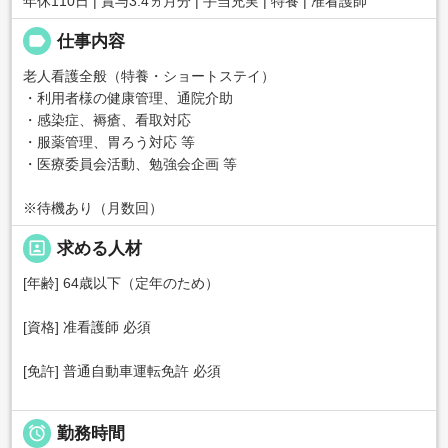
年休110日 | 賞与3.4ヵ月分 | 手当充実 | 特養 | 准看護師
label
仕事内容
老人看護全般（特養・ショートステイ）
・利用者様の健康管理、通院介助
・感染症、褥瘡、看取対応
・服薬管理、胃ろう対応 等
・医療委員会活動、勉強会企画 等
※待機あり（月数回）
portrait
求める人材
[年齢] 64歳以下（定年のため）
[資格] 准看護師 必須
[免許] 普通自動車運転免許 必須

勤務時間