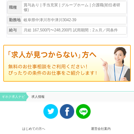
賞与あり | 手当充実 | グループホーム | 介護職(初任者研
職種
修)
勤務地
岐阜県中津川市中津川3042-39
給与
月給 167,500円〜248,200円 試用期間：2ヵ月／同条件
ギホク求⼈ナビ
求人情報
はじめての方へ
運営会社案内