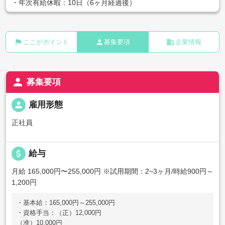
・年次有給休暇：10日（6ヶ月経過後）
flag
person
business
ここがポイント
募集要項
企業情報
person
募集要項
person
雇用形態
正社員
attach_money
給与
月給 165,000円〜255,000円
※試用期間：2~3ヶ月/時給900円～
1,200円
・基本給：165,000円～255,000円
・資格手当：（正）12,000円
（准）10,000円