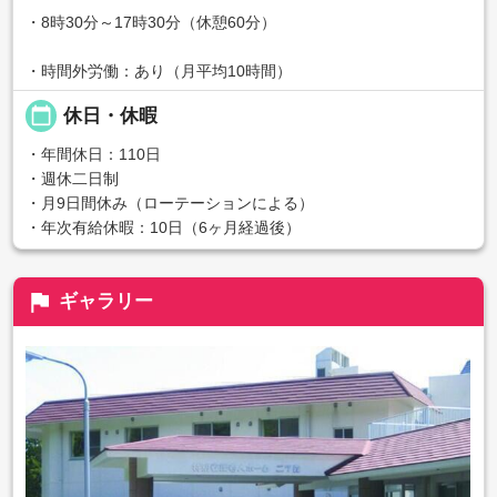
・8時30分～17時30分（休憩60分）
・時間外労働：あり（月平均10時間）
calendar_today
休日・休暇
・年間休日：110日
・週休二日制
・月9日間休み（ローテーションによる）
・年次有給休暇：10日（6ヶ月経過後）
flag
ギャラリー