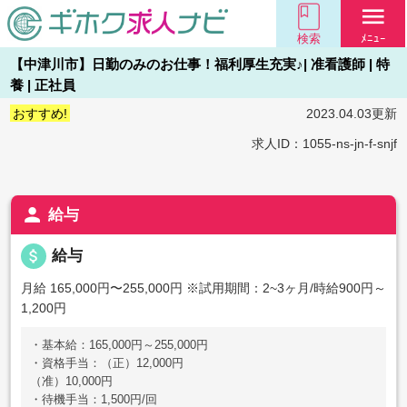
menu
検索
ﾒﾆｭｰ
【中津川市】日勤のみのお仕事！福利厚生充実♪| 准看護師 | 特
養 | 正社員
おすすめ!
2023.04.03更新
求人ID：1055-ns-jn-f-snjf
person
給与
attach_money
給与
月給 165,000円〜255,000円
※試用期間：2~3ヶ月/時給900円～
1,200円
・基本給：165,000円～255,000円
・資格手当：（正）12,000円
（准）10,000円
・待機手当：1,500円/回