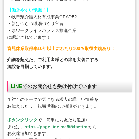
【働きやすい環境！】
・岐阜県介護人材育成事業GRADE2
・新はつらつ職場づくり宣言
・県ワークライフバランス推進企業
に認定されています！
育児休業取得率10年以上にわたり100％取得実績あり！
介護を超えた、ご利用者様との絆を大切にする
施設を目指しています。
LINE
でのお問合せも受け付けています
１対１のトークで気になる求人の詳しい情報を
お伝えしたり、転職活動のご相談ができます。
ボタンクリック
で
、簡単にお友だち追加♪
または、
https://page.line.me/554settm
から
お友達追加できます。