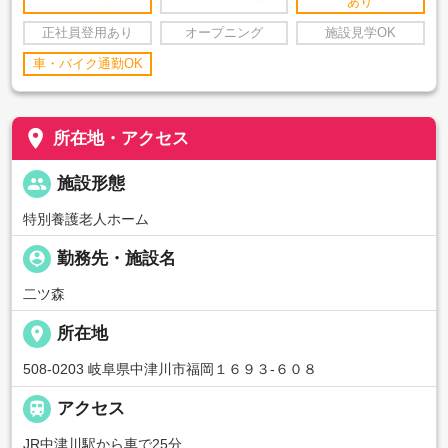
あり
正社員登用あり
オープニング
施設見学OK
車・バイク通勤OK
place
所在地・アクセス
people
施設形態
特別養護老人ホーム
person_pin
勤務先・施設名
二ツ森
place
所在地
508-0203 岐阜県中津川市福岡１６９３-６０８

アクセス
JR中津川駅から車で25分