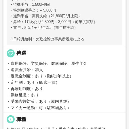
・待機手当：1,500円/回
・特別処遇手当：～5,000円
・通勤手当：実費支給（21,800円/月上限）
・昇給：1月あたり2,500円～3,000円（前年度実績）
・賞与：計3.4ヶ月/年2回（前年度実績）
※日給月給制：欠勤控除は事業所規定による
favorite_border
待遇
・雇用保険、労災保険、健康保険、厚生年金
・退職金共済：加入
・退職金制度：あり（勤続1年以上）
・定年制：あり（65歳一律）
・再雇用制度：あり
・勤務延長：あり
・受動喫煙対策：あり（屋内禁煙）
・マイカー通勤：可（駐車場あり）
info
職種