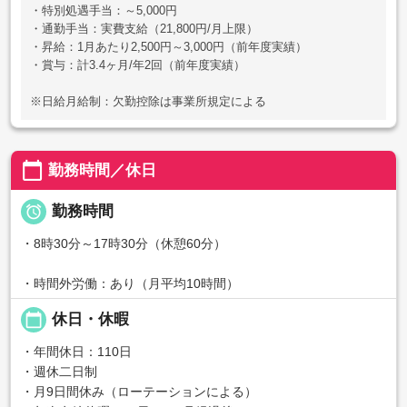
・特別処遇手当：～5,000円
・通勤手当：実費支給（21,800円/月上限）
・昇給：1月あたり2,500円～3,000円（前年度実績）
・賞与：計3.4ヶ月/年2回（前年度実績）
※日給月給制：欠勤控除は事業所規定による
calendar_today
勤務時間／休日

勤務時間
・8時30分～17時30分（休憩60分）
・時間外労働：あり（月平均10時間）
calendar_today
休日・休暇
・年間休日：110日
・週休二日制
・月9日間休み（ローテーションによる）