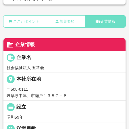
flag
person
business
ここがポイント
募集要項
企業情報
business
企業情報
business
企業名
社会福祉法人 五常会
place
本社所在地
〒508-0111
岐阜県中津川市瀬戸１３８７－８
calendar_view_day
設立
昭和59年
people
従業員数