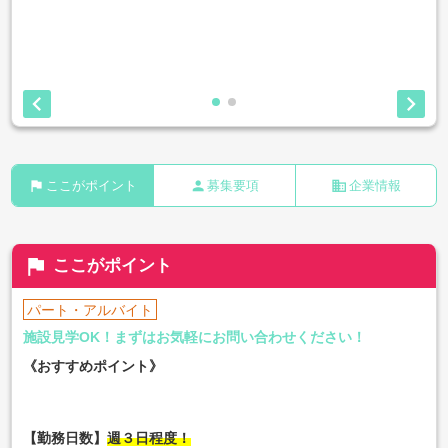


flag
person
business
ここがポイント
募集要項
企業情報
flag
ここがポイント
パート・アルバイト
施設見学OK！まずはお気軽にお問い合わせください！
《おすすめポイント》
【勤務日数】
週３日程度！