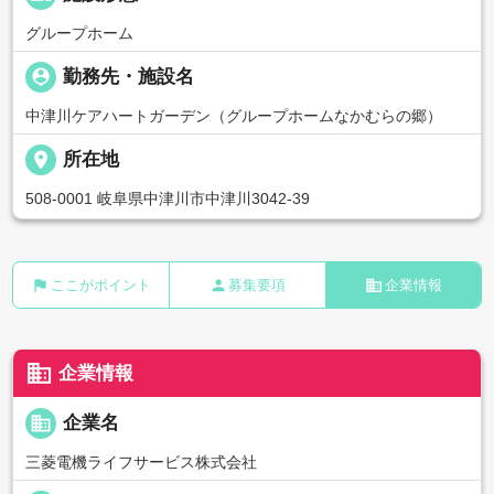
グループホーム
person_pin
勤務先・施設名
中津川ケアハートガーデン（グループホームなかむらの郷）
place
所在地
508-0001 岐阜県中津川市中津川3042-39
flag
person
business
ここがポイント
募集要項
企業情報
business
企業情報
business
企業名
三菱電機ライフサービス株式会社