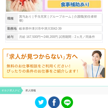
賞与あり | 手当充実 | グループホーム | 介護職(初任者研
職種
修)
勤務地
岐阜県中津川市中津川3042-39
給与
月給 167,500円〜248,200円 試用期間：2ヵ月／同条件
ギホク求⼈ナビ
求人情報