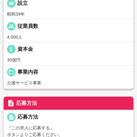
calendar_view_day
設立
昭和39年
people
従業員数
4,000人
attach_money
資本金
30億円
folder_open
事業内容
介護サービス事業
description
応募方法
description
応募方法
『この求人に応募する』
ボタンよりご応募ください。