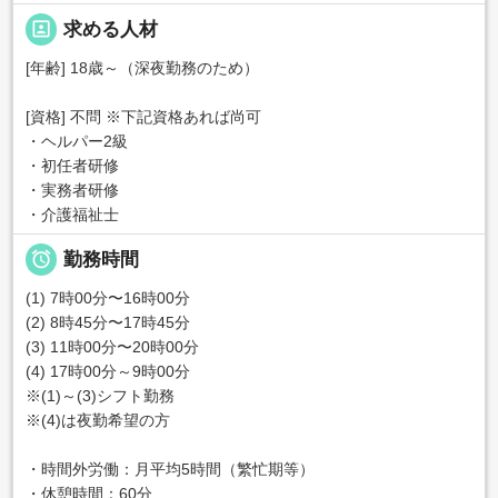
portrait
求める人材
[年齢] 18歳～（深夜勤務のため）
[資格] 不問 ※下記資格あれば尚可
・ヘルパー2級
・初任者研修
・実務者研修
・介護福祉士

勤務時間
(1) 7時00分〜16時00分
(2) 8時45分〜17時45分
(3) 11時00分〜20時00分
(4) 17時00分～9時00分
※(1)～(3)シフト勤務
※(4)は夜勤希望の方
・時間外労働：月平均5時間（繁忙期等）
・休憩時間：60分