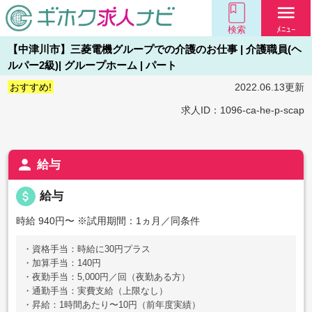
menu
検索
ﾒﾆｭｰ
【中津川市】三菱電機グループでの介護のお仕事 | 介護職員(ヘ
ルパー2級)| グループホーム | パート
おすすめ!
2022.06.13更新
求人ID：1096-ca-he-p-scap
person
給与
attach_money
給与
時給 940円〜
※試用期間：1ヵ月／同条件
・資格手当：時給に30円プラス
・加算手当：140円
・夜勤手当：5,000円／回（夜勤ある方）
・通勤手当：実費支給（上限なし）
・昇給：1時間あたり〜10円（前年度実績）