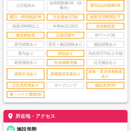
短時間勤務OK（扶
土日祝休み
週3日以内勤務OK
養内）
曜日・時間相談OK
完全週休2日制
残業月10時間以下
残業20時間以上
年間休日120日
未経験歓迎
無資格歓迎
主婦活躍中
WワークOK
居宅経験あり
居宅＋施設経験あり
施設経験あり
賞与あり
昇給あり
月給26万円以上可能
家賃補助あり
社会保険完備
託児施設あり
産休・育児休業制度
資格手当あり
資格取得支援あり
あり
正社員登用あり
オープニング
施設見学OK
車・バイク通勤OK
place
所在地・アクセス
people
施設形態