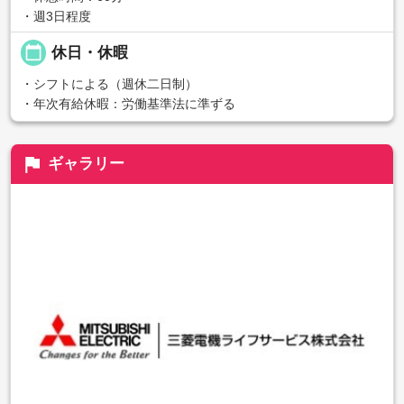
・週3日程度
calendar_today
休日・休暇
・シフトによる（週休二日制）
・年次有給休暇：労働基準法に準ずる
flag
ギャラリー