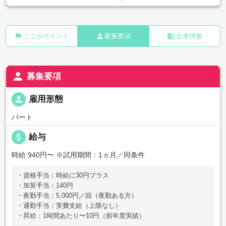
flag
person
business
ここがポイント
募集要項
企業情報
person
募集要項
person
雇用形態
パート
attach_money
給与
時給 940円〜
※試用期間：1ヵ月／同条件
・資格手当：時給に30円プラス
・加算手当：140円
・夜勤手当：5,000円／回（夜勤ある方）
・通勤手当：実費支給（上限なし）
・昇給：1時間あたり〜10円（前年度実績）