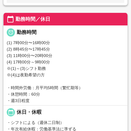
calendar_today
勤務時間／休日

勤務時間
(1) 7時00分〜16時00分
(2) 8時45分〜17時45分
(3) 11時00分〜20時00分
(4) 17時00分～9時00分
※(1)～(3)シフト勤務
※(4)は夜勤希望の方
・時間外労働：月平均5時間（繁忙期等）
・休憩時間：60分
・週3日程度
calendar_today
休日・休暇
・シフトによる（週休二日制）
・年次有給休暇：労働基準法に準ずる