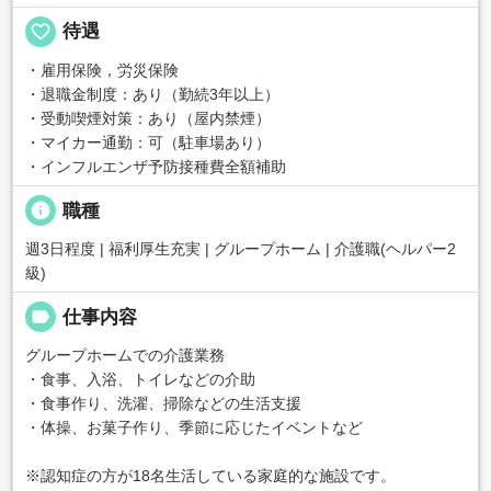
favorite_border
待遇
・雇用保険，労災保険
・退職金制度：あり（勤続3年以上）
・受動喫煙対策：あり（屋内禁煙）
・マイカー通勤：可（駐車場あり）
・インフルエンザ予防接種費全額補助
info
職種
週3日程度 | 福利厚生充実 | グループホーム | 介護職(ヘルパー2
級)
label
仕事内容
グループホームでの介護業務
・食事、入浴、トイレなどの介助
・食事作り、洗濯、掃除などの生活支援
・体操、お菓子作り、季節に応じたイベントなど
※認知症の方が18名生活している家庭的な施設です。