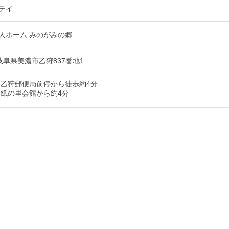
テイ
人ホーム みのがみの郷
6 岐阜県美濃市乙狩837番地1
 乙狩郵便局前停から徒歩約4分
和紙の里会館から約4分