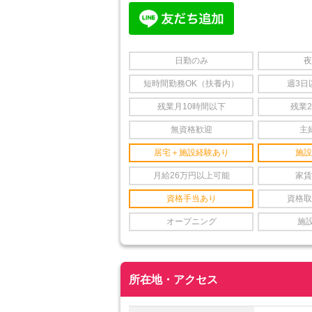
日勤のみ
夜
短時間勤務OK（扶養内）
週3日
残業月10時間以下
残業
無資格歓迎
主
居宅＋施設経験あり
施設
月給26万円以上可能
家賃
資格手当あり
資格取
オープニング
施
所在地・アクセス