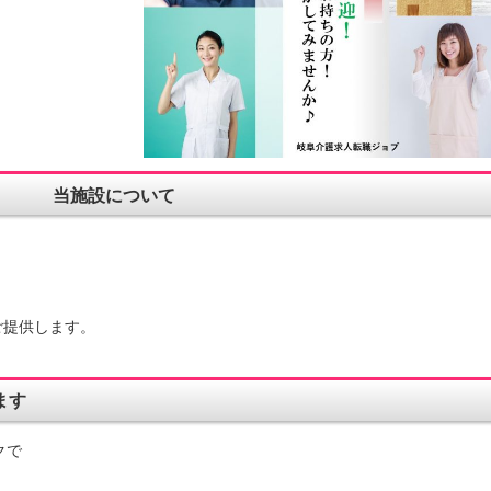
当施設について
。
ご提供します。
ます
クで