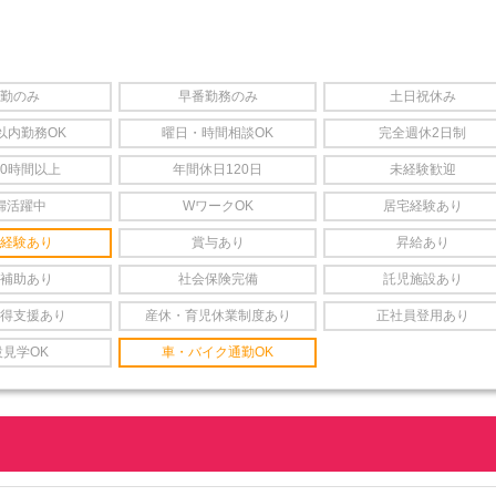
勤のみ
早番勤務のみ
土日祝休み
以内勤務OK
曜日・時間相談OK
完全週休2日制
20時間以上
年間休日120日
未経験歓迎
婦活躍中
WワークOK
居宅経験あり
経験あり
賞与あり
昇給あり
補助あり
社会保険完備
託児施設あり
得支援あり
産休・育児休業制度あり
正社員登用あり
設見学OK
車・バイク通勤OK