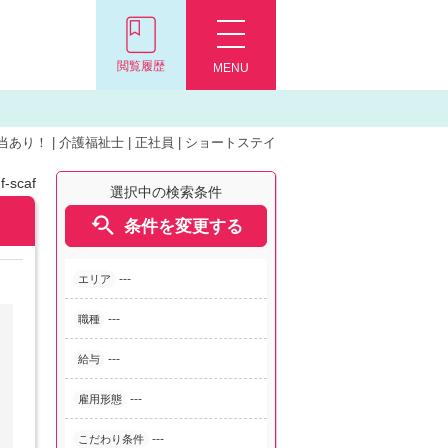
閲覧履歴
MENU
り！ | 介護福祉士 | 正社員 | ショートステイ
-scaf
選択中の検索条件

条件を変更する
---
エリア
---
職種
---
給与
---
雇用形態
---
こだわり条件