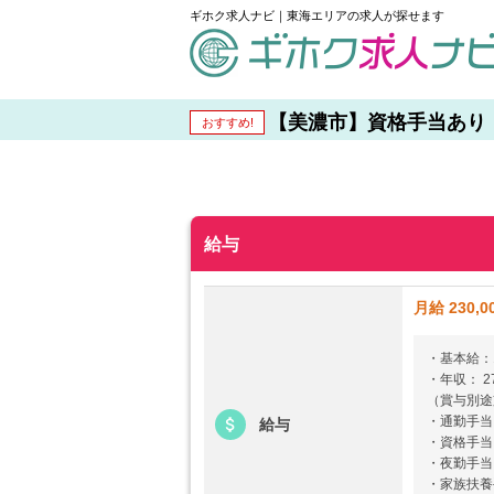
ギホク求人ナビ｜東海エリアの求人が探せます
schedule
【美濃市】資格手当あり！ 
おすすめ!
給与
月給 230,0
・基本給：1
・年収： 2
（賞与別途
・通勤手当：
給与
・資格手当：
・夜勤手当：
・家族扶養手