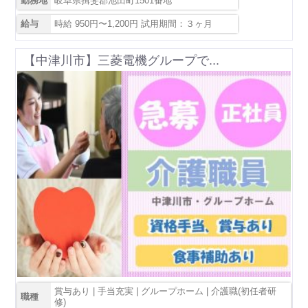
勤務地
岐阜県揖斐郡池田町1501番地
給与
時給 950円〜1,200円 試用期間：３ヶ月
【中津川市】三菱電機グループで...
賞与あり | 手当充実 | グループホーム | 介護職(初任者研
職種
修)