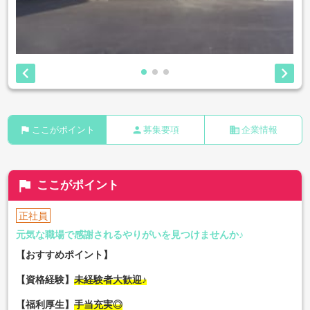


flag
person
business
ここがポイント
募集要項
企業情報
flag
ここがポイント
正社員
元気な職場で感謝されるやりがいを見つけませんか♪
【おすすめポイント】
【資格経験】
未経験者大歓迎♪
【福利厚生】
手当充実◎