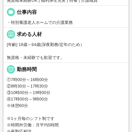
無資格未経験OK | 福利厚生充実 | 特養 | 介護職員
label
仕事内容
・特別養護老人ホームでの介護業務
portrait
求める人材
[年齢] 18歳～64歳(深夜勤務/定年のため）
無資格・未経験でも歓迎です。

勤務時間
①7時00分～16時00分
②8時30分～17時30分
③10時00分～19時00分
④17時00分～9時00分
※休憩60分
※1ヶ月毎のシフト制です
※時間外労働：月平均5時間
※夜勤応相談