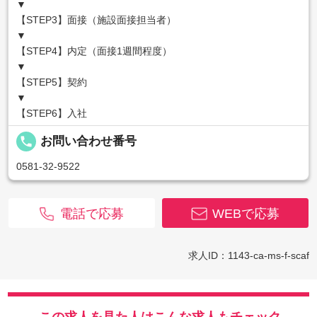
▼
【STEP3】面接（施設面接担当者）
▼
【STEP4】内定（面接1週間程度）
▼
【STEP5】契約
▼
【STEP6】入社
local_phone
お問い合わせ番号
0581-32-9522
電話で応募
WEBで応募
求人ID：1143-ca-ms-f-scaf
この求人を見た人はこんな求人もチェック