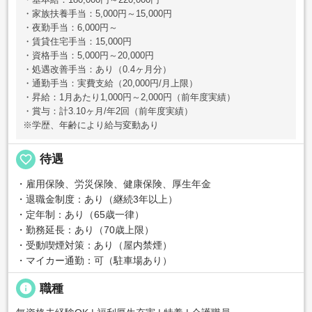
・基本給：180,000円～220,000円
・家族扶養手当：5,000円～15,000円
・夜勤手当：6,000円～
・賃貸住宅手当：15,000円
・資格手当：5,000円～20,000円
・処遇改善手当：あり（0.4ヶ月分）
・通勤手当：実費支給（20,000円/月上限）
・昇給：1月あたり1,000円～2,000円（前年度実績）
・賞与：計3.10ヶ月/年2回（前年度実績）
※学歴、年齢により給与変動あり
favorite_border
待遇
・雇用保険、労災保険、健康保険、厚生年金
・退職金制度：あり（継続3年以上）
・定年制：あり（65歳一律）
・勤務延長：あり（70歳上限）
・受動喫煙対策：あり（屋内禁煙）
・マイカー通勤：可（駐車場あり）
info
職種