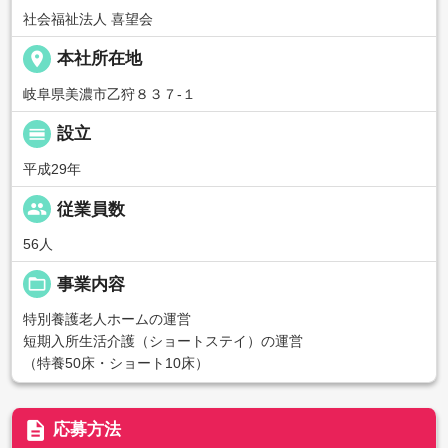
社会福祉法人 喜望会
place
本社所在地
岐阜県美濃市乙狩８３７-１
calendar_view_day
設立
平成29年
people
従業員数
56人
folder_open
事業内容
特別養護老人ホームの運営
短期入所生活介護（ショートステイ）の運営
（特養50床・ショート10床）
description
応募方法