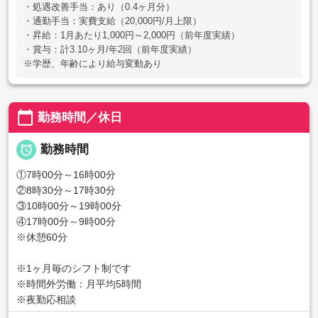
・処遇改善手当：あり（0.4ヶ月分）
・通勤手当：実費支給（20,000円/月上限）
・昇給：1月あたり1,000円～2,000円（前年度実績）
・賞与：計3.10ヶ月/年2回（前年度実績）
※学歴、年齢により給与変動あり
calendar_today
勤務時間／休日

勤務時間
①7時00分～16時00分
②8時30分～17時30分
③10時00分～19時00分
④17時00分～9時00分
※休憩60分
※1ヶ月毎のシフト制です
※時間外労働：月平均5時間
※夜勤応相談