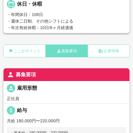
calendar_today
休日・休暇
・年間休日：108日
・週休二日制、その他シフトによる
・年次有給休暇：10日/6ヶ月経過後
flag
person
business
ここがポイント
募集要項
企業情報
person
募集要項
person
雇用形態
正社員
attach_money
給与
月給 180,000円〜220,000円