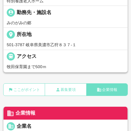
特別養護老人ホーム
person_pin
勤務先・施設名
みのがみの郷
place
所在地
501-3787 岐阜県美濃市乙狩８３７-１

アクセス
牧田保育園まで500ｍ
flag
person
business
ここがポイント
募集要項
企業情報
business
企業情報
business
企業名