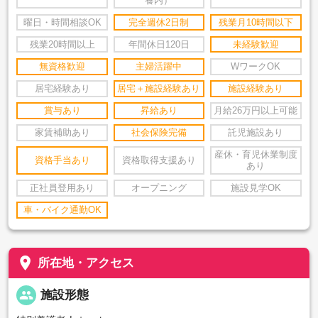
養内）
曜日・時間相談OK
完全週休2日制
残業月10時間以下
残業20時間以上
年間休日120日
未経験歓迎
無資格歓迎
主婦活躍中
WワークOK
居宅経験あり
居宅＋施設経験あり
施設経験あり
賞与あり
昇給あり
月給26万円以上可能
家賃補助あり
社会保険完備
託児施設あり
産休・育児休業制度
資格手当あり
資格取得支援あり
あり
正社員登用あり
オープニング
施設見学OK
車・バイク通勤OK
place
所在地・アクセス
people
施設形態