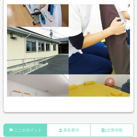
flag
person
business
ここがポイント
募集要項
企業情報