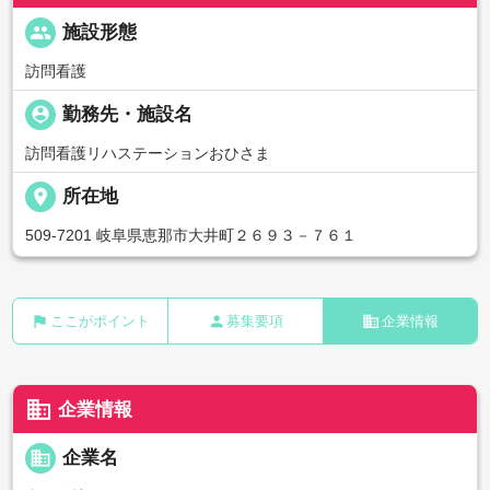
people
施設形態
訪問看護
person_pin
勤務先・施設名
訪問看護リハステーションおひさま
place
所在地
509-7201 岐阜県恵那市大井町２６９３－７６１
flag
person
business
ここがポイント
募集要項
企業情報
business
企業情報
business
企業名