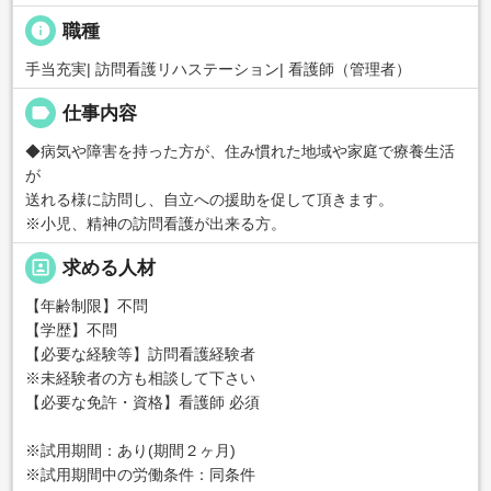
info
職種
手当充実| 訪問看護リハステーション| 看護師（管理者）
label
仕事内容
◆病気や障害を持った方が、住み慣れた地域や家庭で療養生活
が
送れる様に訪問し、自立への援助を促して頂きます。
※小児、精神の訪問看護が出来る方。
portrait
求める人材
【年齢制限】不問
【学歴】不問
【必要な経験等】訪問看護経験者
※未経験者の方も相談して下さい
【必要な免許・資格】看護師 必須
※試用期間：あり(期間２ヶ月)
※試用期間中の労働条件：同条件