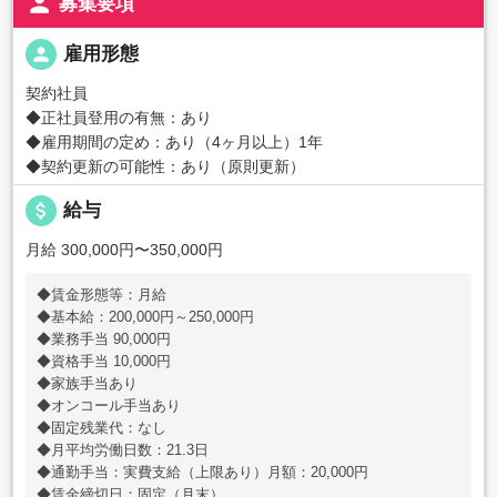
person
募集要項
person
雇用形態
契約社員
◆正社員登用の有無：あり
◆雇用期間の定め：あり（4ヶ月以上）1年
◆契約更新の可能性：あり（原則更新）
attach_money
給与
月給 300,000円〜350,000円
◆賃金形態等：月給
◆基本給：200,000円～250,000円
◆業務手当 90,000円
◆資格手当 10,000円
◆家族手当あり
◆オンコール手当あり
◆固定残業代：なし
◆月平均労働日数：21.3日
◆通勤手当：実費支給（上限あり）月額：20,000円
◆賃金締切日：固定（月末）