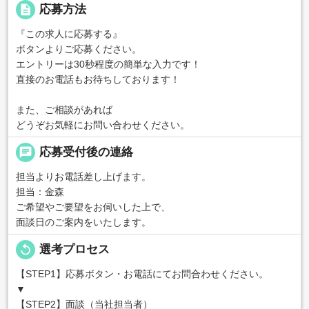
description
応募方法
『この求人に応募する』
ボタンよりご応募ください。
エントリーは30秒程度の簡単な入力です！
直接のお電話もお待ちしております！
また、ご相談があれば
どうぞお気軽にお問い合わせください。
chat
応募受付後の連絡
担当よりお電話差し上げます。
担当：金森
ご希望やご要望をお伺いした上で、
面談日のご案内をいたします。
replay
選考プロセス
【STEP1】応募ボタン・お電話にてお問合わせください。
▼
【STEP2】面談（当社担当者）