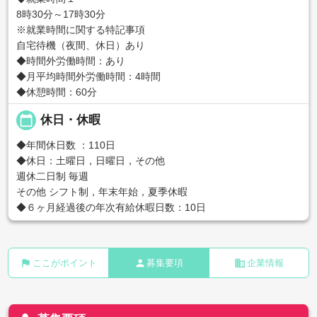
8時30分～17時30分
※就業時間に関する特記事項
自宅待機（夜間、休日）あり
◆時間外労働時間：あり
◆月平均時間外労働時間：4時間
◆休憩時間：60分
calendar_today
休日・休暇
◆年間休日数 ：110日
◆休日：土曜日，日曜日，その他
週休二日制 毎週
その他 シフト制，年末年始，夏季休暇
◆６ヶ月経過後の年次有給休暇日数：10日
flag
person
business
ここがポイント
募集要項
企業情報