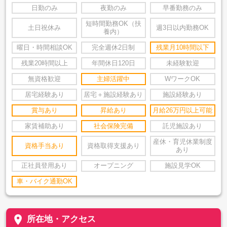
日勤のみ
夜勤のみ
早番勤務のみ
短時間勤務OK（扶
土日祝休み
週3日以内勤務OK
養内）
曜日・時間相談OK
完全週休2日制
残業月10時間以下
残業20時間以上
年間休日120日
未経験歓迎
無資格歓迎
主婦活躍中
WワークOK
居宅経験あり
居宅＋施設経験あり
施設経験あり
賞与あり
昇給あり
月給26万円以上可能
家賃補助あり
社会保険完備
託児施設あり
産休・育児休業制度
資格手当あり
資格取得支援あり
あり
正社員登用あり
オープニング
施設見学OK
車・バイク通勤OK
place
所在地・アクセス