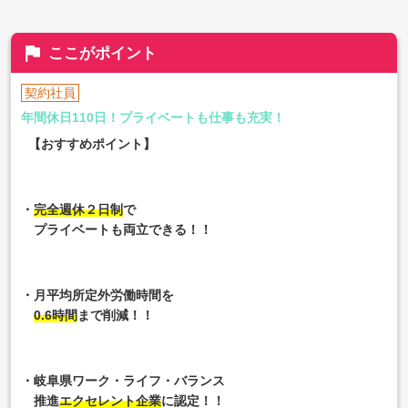
flag
ここがポイント
契約社員
年間休日110日！プライベートも仕事も充実！
【おすすめポイント】
・
完全週休２日制
で
プライベートも両立できる！！
・月平均所定外労働時間を
0.6時間
まで削減！！
・岐阜県ワーク・ライフ・バランス
推進
エクセレント企業
に認定！！