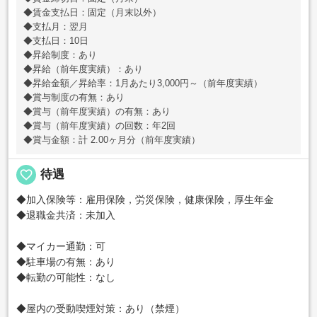
◆賃金支払日：固定（月末以外）
◆支払月：翌月
◆支払日：10日
◆昇給制度：あり
◆昇給（前年度実績）：あり
◆昇給金額／昇給率：1月あたり3,000円～（前年度実績）
◆賞与制度の有無：あり
◆賞与（前年度実績）の有無：あり
◆賞与（前年度実績）の回数：年2回
◆賞与金額：計 2.00ヶ月分（前年度実績）
favorite_border
待遇
◆加入保険等：雇用保険，労災保険，健康保険，厚生年金
◆退職金共済：未加入
◆マイカー通勤：可
◆駐車場の有無：あり
◆転勤の可能性：なし
◆屋内の受動喫煙対策：あり（禁煙）