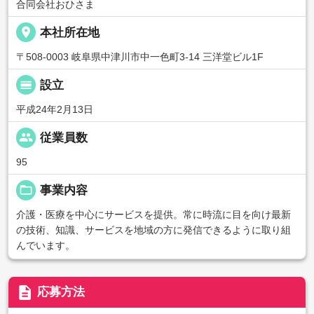
合同会社おひさま
place
本社所在地
〒508-0003 岐阜県中津川市中一色町3-14 三洋堂ビル1F
calendar_view_day
設立
平成24年2月13日
people
従業員数
95
folder_open
事業内容
介護・医療を中心にサービスを提供。常に時流に目を向け最新
の技術、知識、サービスを地域の方に発信できるように取り組
んでいます。
description
応募方法