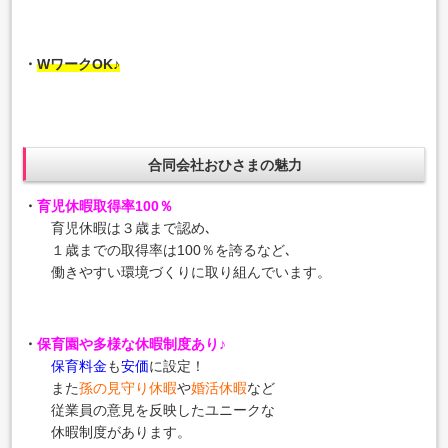
・
WワークOK♪
合同会社おひさまの魅力
・
育児休暇取得率100％
育児休暇は３歳まで認め､
１歳までの取得率は100％を誇るなど､
働きやすい環境づくりに取り組んでいます。
・
保育園や多様な休暇制度あり♪
保育料金
も
安価
に設定！
また
孫の見守り休暇
や
婚活休暇
など
従業員の意見を反映したユニークな
休暇制度があります。