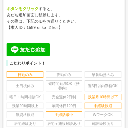
ボタンをクリック
すると、
友だち追加画面に移動します。
その際は、下記のIDをお送りください。
【求人ID：1589-ei-ke-f2-keif】
こだわりポイント！
日勤のみ
夜勤のみ
早番勤務のみ
短時間勤務OK（扶
土日祝休み
週3日以内勤務OK
養内）
曜日・時間相談OK
完全週休2日制
残業月10時間以下
残業20時間以上
年間休日120日
未経験歓迎
無資格歓迎
主婦活躍中
WワークOK
居宅経験あり
居宅＋施設経験あり
施設経験あり