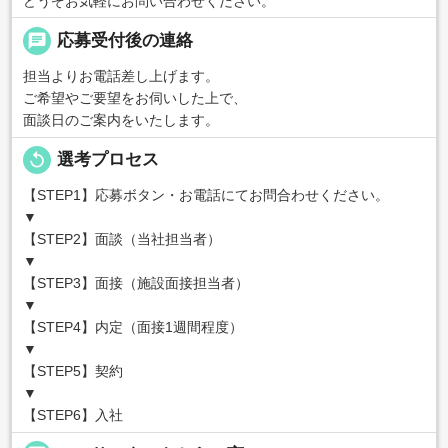
どうぞお気軽にお問い合わせください。
chat
応募受付後の連絡
担当よりお電話差し上げます。
ご希望やご要望をお伺いした上で、
面談日のご案内をいたします。
replay
選考プロセス
【STEP1】応募ボタン・お電話にてお問合わせください。
▼
【STEP2】面談（当社担当者）
▼
【STEP3】面接（施設面接担当者）
▼
【STEP4】内定（面接1週間程度）
▼
【STEP5】契約
▼
【STEP6】入社