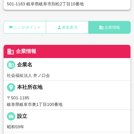
501-1183 岐阜県岐阜市則松2丁目10番地
flag
person
business
ここがポイント
募集要項
企業情報
business
企業情報
business
企業名
社会福祉法人 井ノ口会
place
本社所在地
〒501-1185
岐阜県岐阜市奥1丁目100番地
calendar_view_day
設立
昭和59年