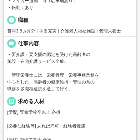
・マイカー通勤：可（駐車場あり）
・転勤：あり
info
職種
賞与3.8ヵ月分 | 手当充実 | 介護老人福祉施設 | 管理栄養士
label
仕事内容
・要介護・要支援の認定を受けた高齢者の
施設・在宅介護サービス全般。
・管理栄養士には、栄養管理・栄養事務業務を
中心とした、高齢者の健康維持・管理の為の
職務を多職種連携を通して行う。
portrait
求める人材
[学歴] 専修学校卒以上 必須
[必要な経験等] あれば尚可・経験者優遇
[資格] 管理栄養士 必須