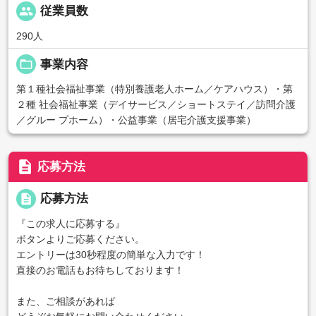
people
従業員数
290人
folder_open
事業内容
第１種社会福祉事業（特別養護老人ホーム／ケアハウス）・第
２種 社会福祉事業（デイサービス／ショートステイ／訪問介護
／グルー プホーム）・公益事業（居宅介護支援事業）
description
応募方法
description
応募方法
『この求人に応募する』
ボタンよりご応募ください。
エントリーは30秒程度の簡単な入力です！
直接のお電話もお待ちしております！
また、ご相談があれば