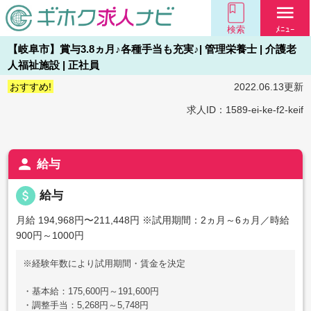
menu
検索
ﾒﾆｭｰ
【岐阜市】賞与3.8ヵ月♪各種手当も充実♪| 管理栄養士 | 介護老
人福祉施設 | 正社員
おすすめ!
2022.06.13更新
求人ID：1589-ei-ke-f2-keif
person
給与
attach_money
給与
月給 194,968円〜211,448円
※試用期間：2ヵ月～6ヵ月／時給
900円～1000円
※経験年数により試用期間・賃金を決定
・基本給：175,600円～191,600円
・調整手当：5,268円～5,748円