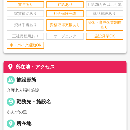
賞与あり
昇給あり
月給26万円以上可能
家賃補助あり
社会保険完備
託児施設あり
産休・育児休業制度
資格手当あり
資格取得支援あり
あり
正社員登用あり
オープニング
施設見学OK
車・バイク通勤OK
place
所在地・アクセス
people
施設形態
介護老人福祉施設
person_pin
勤務先・施設名
あんずの里
place
所在地