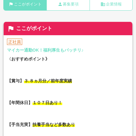
flag
person
business
ここがポイント
募集要項
企業情報
flag
ここがポイント
正社員
マイカー通勤OK！福利厚生もバッチリ♪
《
おすすめポイント》
【賞与】
３.８ヵ月分／前年度実績
【年間休日】
１０７日あり！
【手当充実】
扶養手当など多数あり