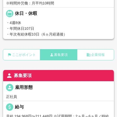
※時間外労働：月平均10時間
calendar_today
休日・休暇
・4週8休
・年間休日107日
・年次有給休暇10日（6ヵ月経過後）
flag
person
business
ここがポイント
募集要項
企業情報
person
募集要項
person
雇用形態
正社員
attach_money
給与
月給 194,968円〜211,448円
※試用期間：2ヵ月～6ヵ月／時給