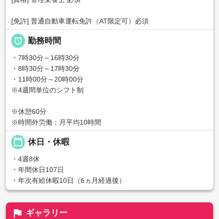
[免許] 普通自動車運転免許（AT限定可）必須

勤務時間
・7時30分～16時30分
・8時30分～17時30分
・11時00分～20時00分
※4週間単位のシフト制
※休憩60分
※時間外労働：月平均10時間
calendar_today
休日・休暇
・4週8休
・年間休日107日
・年次有給休暇10日（6ヵ月経過後）
flag
ギャラリー