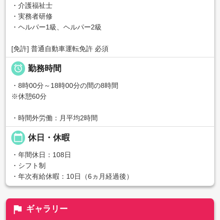
・介護福祉士
・実務者研修
・ヘルパー1級、ヘルパー2級
[免許] 普通自動車運転免許 必須

勤務時間
・8時00分～18時00分の間の8時間
※休憩60分
・時間外労働：月平均2時間
calendar_today
休日・休暇
・年間休日：108日
・シフト制
・年次有給休暇：10日（6ヵ月経過後）
flag
ギャラリー