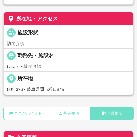
place
所在地・アクセス
people
施設形態
訪問介護
person_pin
勤務先・施設名
ほほえみ訪問介護
place
所在地
501-3932 岐阜県関市稲口845
flag
person
business
ここがポイント
募集要項
企業情報