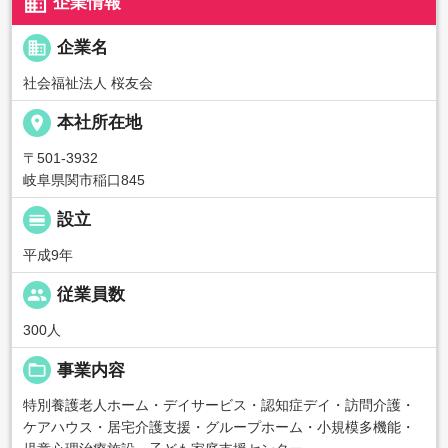
business
企業情報
business
企業名
社会福祉法人 桜友会
place
本社所在地
〒501-3932
岐阜県関市稲口845
calendar_view_day
設立
平成9年
people
従業員数
300人
folder_open
事業内容
特別養護老人ホーム・デイサービス・認知症デイ・訪問介護・
ケアハウス・居宅介護支援・グループホーム・小規模多機能・