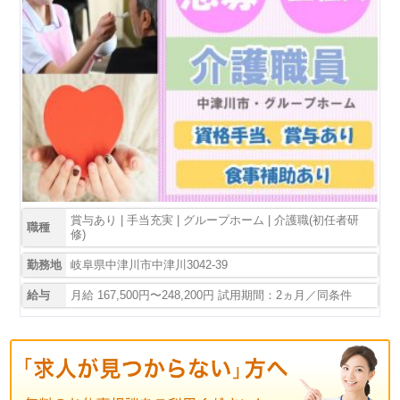
賞与あり | 手当充実 | グループホーム | 介護職(初任者研
職種
修)
勤務地
岐阜県中津川市中津川3042-39
給与
月給 167,500円〜248,200円 試用期間：2ヵ月／同条件