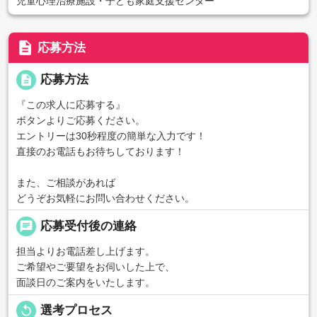
児童心理治療施設・子ども家庭支援センター
description
応募方法
description
応募方法
『この求人に応募する』
ボタンよりご応募ください。
エントリーは30秒程度の簡単な入力です！
直接のお電話もお待ちしております！
また、ご相談があれば
どうぞお気軽にお問い合わせください。
chat
応募受付後の連絡
担当よりお電話差し上げます。
ご希望やご要望をお伺いした上で、
面談日のご案内をいたします。
replay
選考プロセス