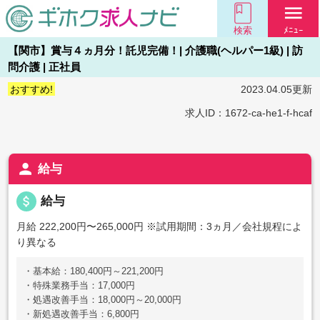
menu
検索
ﾒﾆｭｰ
【関市】賞与４ヵ月分！託児完備！| 介護職(ヘルパー1級) | 訪
問介護 | 正社員
おすすめ!
2023.04.05更新
求人ID：1672-ca-he1-f-hcaf
person
給与
attach_money
給与
月給 222,200円〜265,000円
※試用期間：3ヵ月／会社規程によ
り異なる
・基本給：180,400円～221,200円
・特殊業務手当：17,000円
・処遇改善手当：18,000円～20,000円
・新処遇改善手当：6,800円