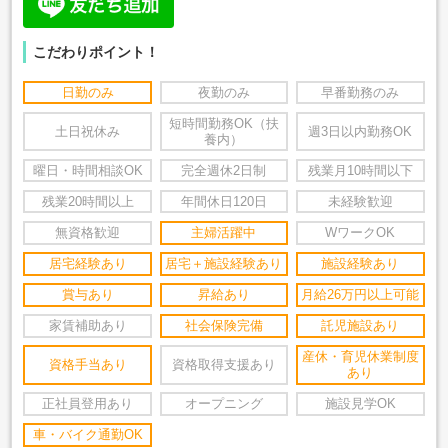
こだわりポイント！
日勤のみ
夜勤のみ
早番勤務のみ
短時間勤務OK（扶
土日祝休み
週3日以内勤務OK
養内）
曜日・時間相談OK
完全週休2日制
残業月10時間以下
残業20時間以上
年間休日120日
未経験歓迎
無資格歓迎
主婦活躍中
WワークOK
居宅経験あり
居宅＋施設経験あり
施設経験あり
賞与あり
昇給あり
月給26万円以上可能
家賃補助あり
社会保険完備
託児施設あり
産休・育児休業制度
資格手当あり
資格取得支援あり
あり
正社員登用あり
オープニング
施設見学OK
車・バイク通勤OK