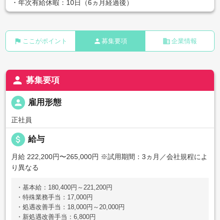
・年次有給休暇：10日（6ヵ月経過後）
flag
person
business
ここがポイント
募集要項
企業情報
person
募集要項
person
雇用形態
正社員
attach_money
給与
月給 222,200円〜265,000円
※試用期間：3ヵ月／会社規程によ
り異なる
・基本給：180,400円～221,200円
・特殊業務手当：17,000円
・処遇改善手当：18,000円～20,000円
・新処遇改善手当：6,800円