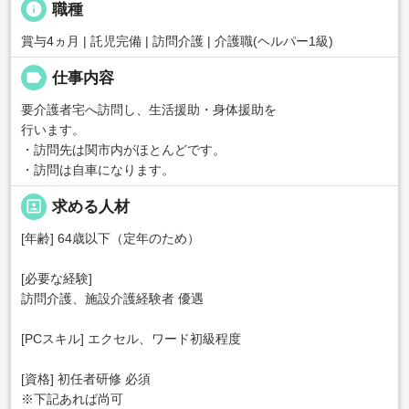
info
職種
賞与4ヵ月 | 託児完備 | 訪問介護 | 介護職(ヘルパー1級)
label
仕事内容
要介護者宅へ訪問し、生活援助・身体援助を
行います。
・訪問先は関市内がほとんどです。
・訪問は自車になります。
portrait
求める人材
[年齢] 64歳以下（定年のため）
[必要な経験]
訪問介護、施設介護経験者 優遇
[PCスキル] エクセル、ワード初級程度
[資格] 初任者研修 必須
※下記あれば尚可