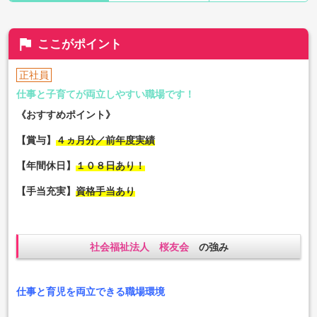
flag
ここがポイント
正社員
仕事と子育てが両立しやすい職場です！
《おすすめポイント》
【賞与】
４ヵ月分／前年度実績
【年間休日】
１０８日あり！
【手当充実】
資格手当あり
社会福祉法人 桜友会
の強み
仕事と育児を両立できる職場環境