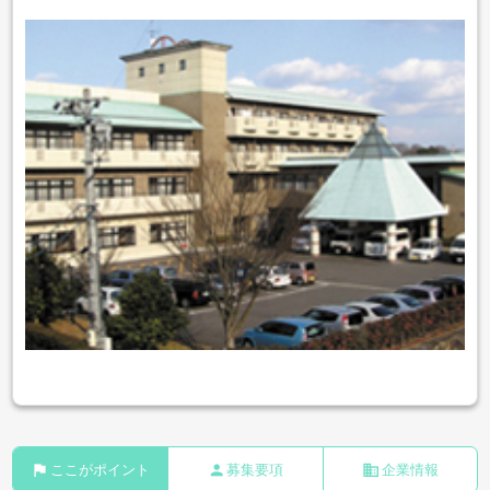
flag
person
business
ここがポイント
募集要項
企業情報