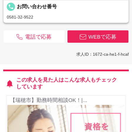
local_phone
お問い合わせ番号
0581-32-9522
電話で応募
WEBで応募
求人ID：1672-ca-he1-f-hcaf
この求人を見た人はこんな求人もチェック
しています
【瑞穂市】勤務時間相談OK！|...