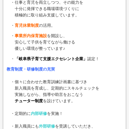
・仕事と育児を両立しつつ、その能力を
十分に発揮できる職場環境づくりに
積極的に取り組み支援しています。
・
育児休業制度
の活用。
・
事業所内保育施設
を開設し、
安心して子供を育てながら働ける
優しい環境が整っています♪
・
「岐阜県子育て支援エクセレント企業」
認定！
教育制度・研修制度の充実
・個々に合わせた教育訓練計画書に基づき
新入職員を育成し、定期的にスキルチェックを
実施しながら、指導や助言をおこなう
チューター制度
を設けています。
・定期的に
内部研修
を実施！
・新入職員にも
外部研修
を受講していただき、