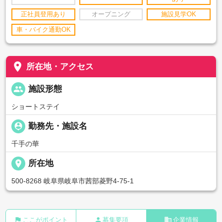
正社員登用あり
オープニング
施設見学OK
車・バイク通勤OK
place
所在地・アクセス
people
施設形態
ショートステイ
person_pin
勤務先・施設名
千手の華
place
所在地
500-8268 岐阜県岐阜市茜部菱野4-75-1
flag
person
business
ここがポイント
募集要項
企業情報