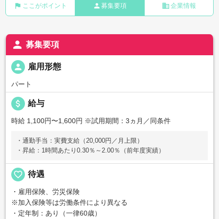
flag
person
business
ここがポイント
募集要項
企業情報
person
募集要項
person
雇用形態
パート
attach_money
給与
時給 1,100円〜1,600円
※試用期間：3ヵ月／同条件
・通勤手当：実費支給（20,000円／月上限）
・昇給：1時間あたり0.30％～2.00％（前年度実績）
favorite_border
待遇
・雇用保険、労災保険
※加入保険等は労働条件により異なる
・定年制：あり（一律60歳）