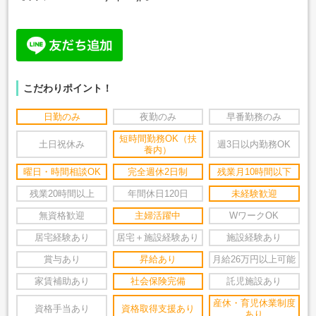
こだわりポイント！
日勤のみ
夜勤のみ
早番勤務のみ
短時間勤務OK（扶
土日祝休み
週3日以内勤務OK
養内）
曜日・時間相談OK
完全週休2日制
残業月10時間以下
残業20時間以上
年間休日120日
未経験歓迎
無資格歓迎
主婦活躍中
WワークOK
居宅経験あり
居宅＋施設経験あり
施設経験あり
賞与あり
昇給あり
月給26万円以上可能
家賃補助あり
社会保険完備
託児施設あり
産休・育児休業制度
資格手当あり
資格取得支援あり
あり