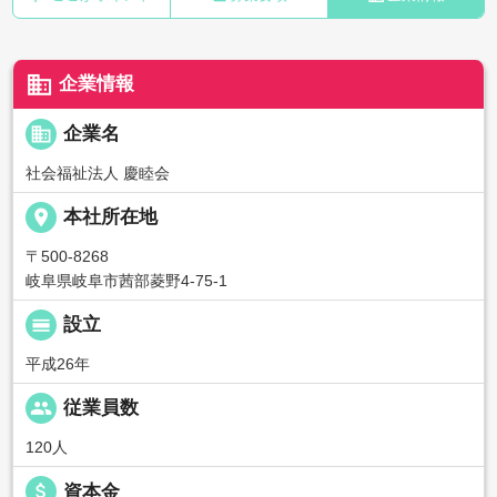
business
企業情報
business
企業名
社会福祉法人 慶睦会
place
本社所在地
〒500-8268
岐阜県岐阜市茜部菱野4-75-1
calendar_view_day
設立
平成26年
people
従業員数
120人
attach_money
資本金