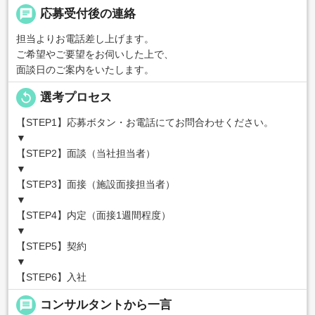
chat
応募受付後の連絡
担当よりお電話差し上げます。
ご希望やご要望をお伺いした上で、
面談日のご案内をいたします。
replay
選考プロセス
【STEP1】応募ボタン・お電話にてお問合わせください。
▼
【STEP2】面談（当社担当者）
▼
【STEP3】面接（施設面接担当者）
▼
【STEP4】内定（面接1週間程度）
▼
【STEP5】契約
▼
【STEP6】入社
message
コンサルタントから一言