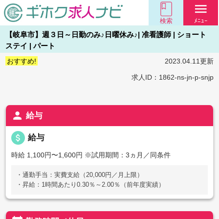
menu
検索
ﾒﾆｭｰ
【岐阜市】週３日～日勤のみ♪日曜休み♪| 准看護師 | ショート
ステイ | パート
おすすめ!
2023.04.11更新
求人ID：1862-ns-jn-p-snjp
person
給与
attach_money
給与
時給 1,100円〜1,600円
※試用期間：3ヵ月／同条件
・通勤手当：実費支給（20,000円／月上限）
・昇給：1時間あたり0.30％～2.00％（前年度実績）