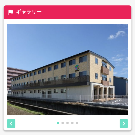
flag
ギャラリー

