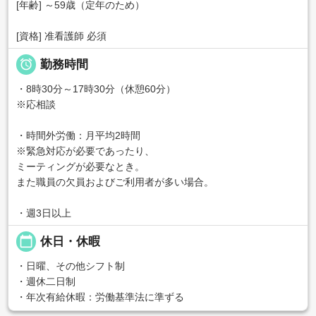
[年齢] ～59歳（定年のため）
[資格] 准看護師 必須

勤務時間
・8時30分～17時30分（休憩60分）
※応相談
・時間外労働：月平均2時間
※緊急対応が必要であったり、
ミーティングが必要なとき。
また職員の欠員およびご利用者が多い場合。
・週3日以上
calendar_today
休日・休暇
・日曜、その他シフト制
・週休二日制
・年次有給休暇：労働基準法に準ずる