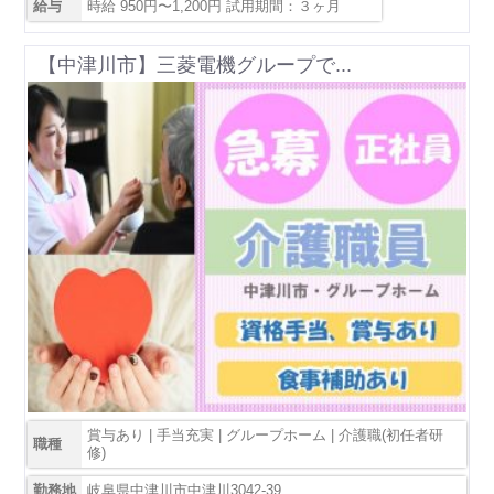
給与
時給 950円〜1,200円 試用期間：３ヶ月
【中津川市】三菱電機グループで...
賞与あり | 手当充実 | グループホーム | 介護職(初任者研
職種
修)
勤務地
岐阜県中津川市中津川3042-39