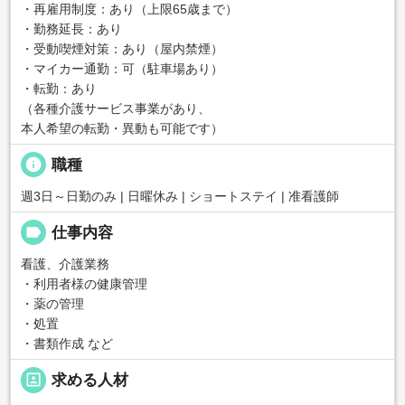
・再雇用制度：あり（上限65歳まで）
・勤務延長：あり
・受動喫煙対策：あり（屋内禁煙）
・マイカー通勤：可（駐車場あり）
・転勤：あり
（各種介護サービス事業があり、
本人希望の転勤・異動も可能です）
info
職種
週3日～日勤のみ | 日曜休み | ショートステイ | 准看護師
label
仕事内容
看護、介護業務
・利用者様の健康管理
・薬の管理
・処置
・書類作成 など
portrait
求める人材