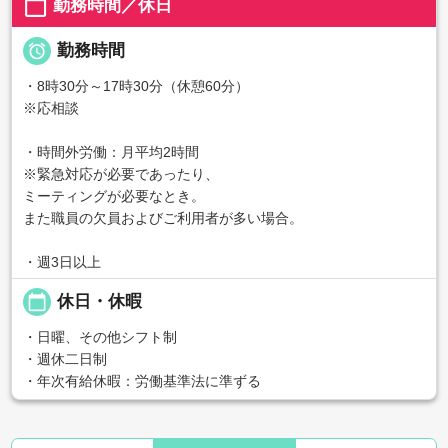
calendar_today
勤務時間／休日

勤務時間
・8時30分～17時30分（休憩60分）
※応相談
・時間外労働：月平均2時間
※緊急対応が必要であったり、
ミーティングが必要なとき。
また職員の欠員およびご利用者が多い場合。
・週3日以上
calendar_today
休日・休暇
・日曜、その他シフト制
・週休二日制
・年次有給休暇：労働基準法に準ずる