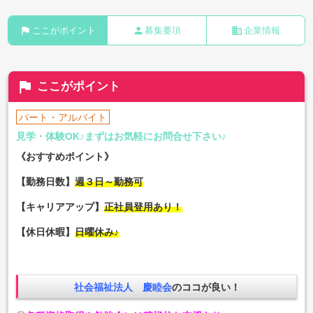
flag
person
business
ここがポイント
募集要項
企業情報
flag
ここがポイント
パート・アルバイト
見学・体験OK♪まずはお気軽にお問合せ下さい♪
《おすすめポイント》
【勤務日数】
週３日～勤務可
【キャリアアップ】
正社員登用あり！
【休日休暇】
日曜休み♪
社会福祉法人 慶睦会
のココが良い！