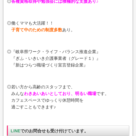
◎
各種資格取得や勉強会には積極的な支援あり♪
◎働くママも大活躍！！
子育て中のための制度多数
あり。
◎『岐阜県ワーク・ライフ・バランス推進企業』
『ぎふ・いきいき介護事業者（グレード１）』
『新はつらつ職場づくり宣言登録企業』
◎若い方から高齢のスタッフまで、
みんな
わきあいあいとしており、明るい職場
です。
カフェスペースでゆっくり休憩時間を
過ごすこともできます♪
LINE
でのお問合せも受け付けています。