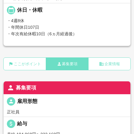
calendar_today
休日・休暇
・4週8休
・年間休日107日
・年次有給休暇10日（6ヵ月経過後）
flag
person
business
ここがポイント
募集要項
企業情報
person
募集要項
person
雇用形態
正社員
attach_money
給与