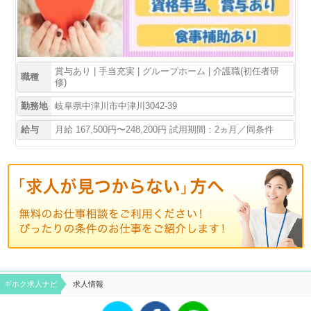
賞与あり | 手当充実 | グループホーム | 介護職(初任者研
職種
修)
勤務地
岐阜県中津川市中津川3042-39
給与
月給 167,500円〜248,200円 試用期間：2ヵ月／同条件
ギホク求⼈ナビ
求人情報