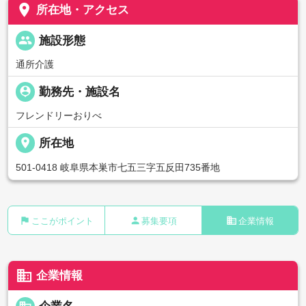
place
所在地・アクセス
people
施設形態
通所介護
person_pin
勤務先・施設名
フレンドリーおりべ
place
所在地
501-0418 岐阜県本巣市七五三字五反田735番地
flag
person
business
ここがポイント
募集要項
企業情報
business
企業情報