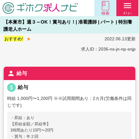
menu
検索
ﾒﾆｭｰ
【本巣市】週３～OK！賞与あり！| 准看護師 | パート | 特別養
護老人ホーム
おすすめ!
★
2022.06.13更新
求人ID：2036-ns-jn-np-snjp
person
給与
attach_money
給与
時給 1,000円〜1,200円
※※試用期間あり：2カ月(労働条件は同
じです)
・昇給：あり
【昇給金額／昇給率】
1時間あたり10円〜20円
・賞与：年２回