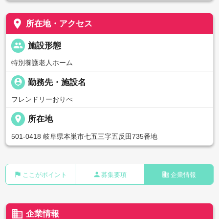
place
所在地・アクセス
people
施設形態
特別養護老人ホーム
person_pin
勤務先・施設名
フレンドリーおりべ
place
所在地
501-0418 岐阜県本巣市七五三字五反田735番地
flag
person
business
ここがポイント
募集要項
企業情報
business
企業情報