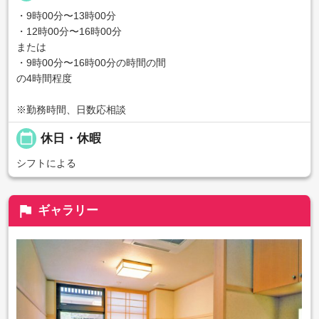
・9時00分〜13時00分
・12時00分〜16時00分
または
・9時00分〜16時00分の時間の間
の4時間程度
※勤務時間、日数応相談
calendar_today
休日・休暇
シフトによる
flag
ギャラリー