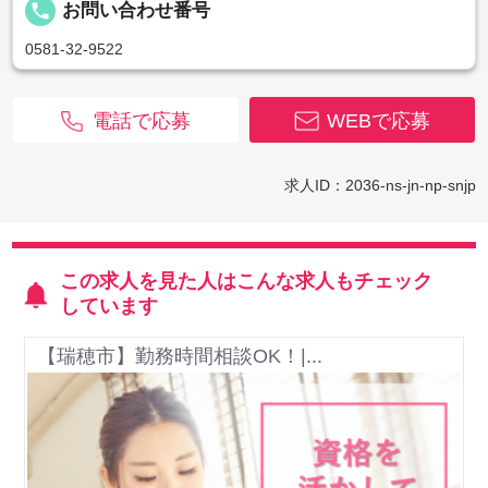
local_phone
お問い合わせ番号
0581-32-9522
電話で応募
WEBで応募
求人ID：2036-ns-jn-np-snjp
この求人を見た人はこんな求人もチェック
しています
【瑞穂市】勤務時間相談OK！|...