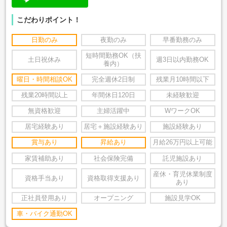
こだわりポイント！
日勤のみ
夜勤のみ
早番勤務のみ
短時間勤務OK（扶
土日祝休み
週3日以内勤務OK
養内）
曜日・時間相談OK
完全週休2日制
残業月10時間以下
残業20時間以上
年間休日120日
未経験歓迎
無資格歓迎
主婦活躍中
WワークOK
居宅経験あり
居宅＋施設経験あり
施設経験あり
賞与あり
昇給あり
月給26万円以上可能
家賃補助あり
社会保険完備
託児施設あり
産休・育児休業制度
資格手当あり
資格取得支援あり
あり
正社員登用あり
オープニング
施設見学OK
車・バイク通勤OK