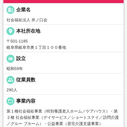
business
企業名
社会福祉法人 井ノ口会
place
本社所在地
〒501-1185
岐阜県岐阜市奥１丁目１００番地
calendar_view_day
設立
昭和59年
people
従業員数
290人
folder_open
事業内容
第１種社会福祉事業（特別養護老人ホーム／ケアハウス）・第
２種 社会福祉事業（デイサービス／ショートステイ／訪問介護
／グルー プホーム）・公益事業（居宅介護支援事業）