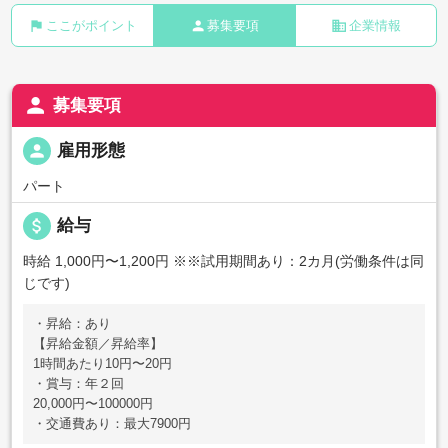
flag
person
business
ここがポイント
募集要項
企業情報
person
募集要項
person
雇用形態
パート
attach_money
給与
時給 1,000円〜1,200円
※※試用期間あり：2カ月(労働条件は同
じです)
・昇給：あり
【昇給金額／昇給率】
1時間あたり10円〜20円
・賞与：年２回
20,000円〜100000円
・交通費あり：最大7900円