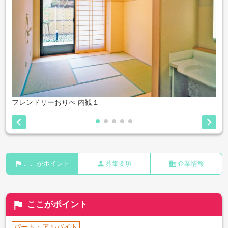
フレンドリーおりべ 内観１


flag
person
business
ここがポイント
募集要項
企業情報
flag
ここがポイント
パート・アルバイト