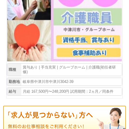
賞与あり | 手当充実 | グループホーム | 介護職(初任者研
職種
修)
勤務地
岐阜県中津川市中津川3042-39
給与
月給 167,500円〜248,200円 試用期間：2ヵ月／同条件