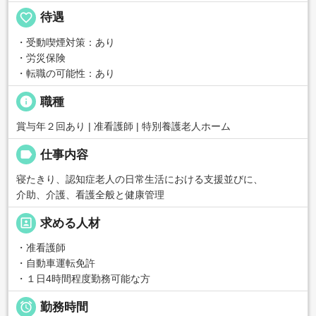
favorite_border
待遇
・受動喫煙対策：あり
・労災保険
・転職の可能性：あり
info
職種
賞与年２回あり | 准看護師 | 特別養護老人ホーム
label
仕事内容
寝たきり、認知症老人の日常生活における支援並びに、
介助、介護、看護全般と健康管理
portrait
求める人材
・准看護師
・自動車運転免許
・１日4時間程度勤務可能な方

勤務時間