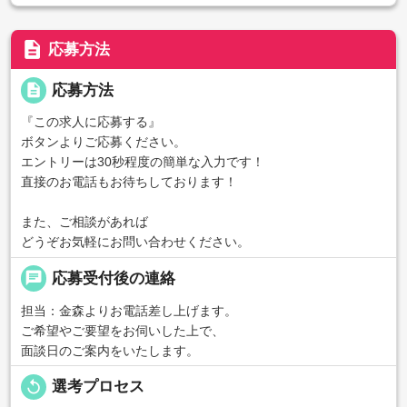
description
応募方法
description
応募方法
『この求人に応募する』
ボタンよりご応募ください。
エントリーは30秒程度の簡単な入力です！
直接のお電話もお待ちしております！
また、ご相談があれば
どうぞお気軽にお問い合わせください。
chat
応募受付後の連絡
担当：金森よりお電話差し上げます。
ご希望やご要望をお伺いした上で、
面談日のご案内をいたします。
replay
選考プロセス