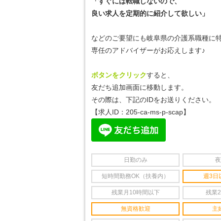
「すぐには転職しないので、
良い求人を定期的に紹介して欲しい」
などのご要望にも岐阜県の介護系職種に
専任のアドバイザーがお応えします♪
ボタンをクリック
すると、
友だち追加画面に移動します。
その際は、下記のIDをお送りください。
【求人ID：205-ca-ms-p-scap
】
日勤のみ
夜
短時間勤務OK（扶養内）
週3日
残業月10時間以下
残業
無資格歓迎
主