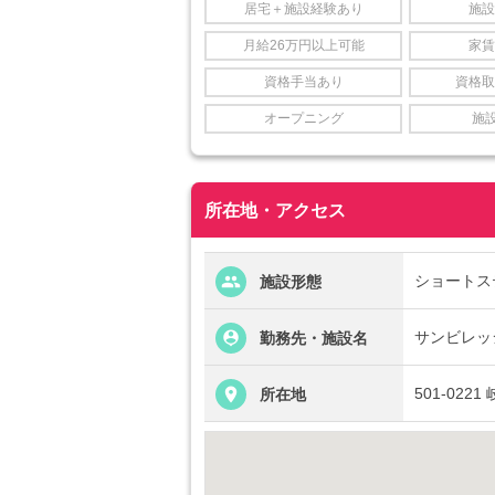
居宅＋施設経験あり
施設
月給26万円以上可能
家賃
資格手当あり
資格取
オープニング
施
所在地・アクセス
ショートス
施設形態
サンビレッ
勤務先・施設名
501-022
所在地