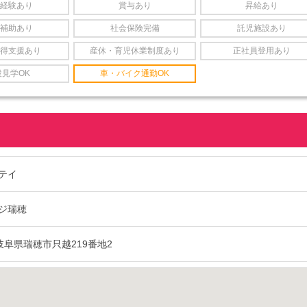
経験あり
賞与あり
昇給あり
補助あり
社会保険完備
託児施設あり
得支援あり
産休・育児休業制度あり
正社員登用あり
設見学OK
車・バイク通勤OK
テイ
ジ瑞穂
1 岐阜県瑞穂市只越219番地2