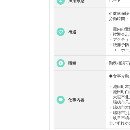
パート
雇用形態
※健康保険
労働時間・
・屋内の受
待遇
・歓迎会忘
・アクティ
・腰痛予防
・ユニホー
勤務相談可能
職種
◆食事介助
・池田町本
・池田町白
・大垣市北
仕事内容
・瑞穂市只
・瑞穂市本
・瑞穂市別
・岐阜市橋
※いずれか