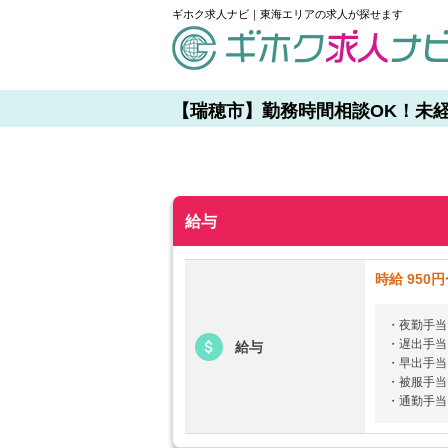
ギホク求人ナビ｜東海エリアの求人が探せます
schedule
【瑞穂市】勤務時間相談OK！未経験歓
給与
時給 950円
・夜勤手当 3
・遅出手当 
給与
・早出手当 
・被服手当
・通勤手当 