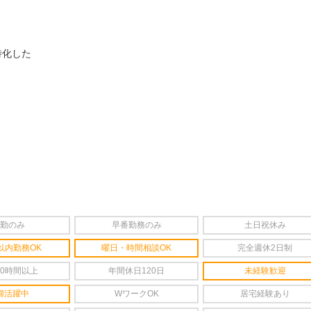
特化した
勤のみ
早番勤務のみ
土日祝休み
以内勤務OK
曜日・時間相談OK
完全週休2日制
20時間以上
年間休日120日
未経験歓迎
婦活躍中
WワークOK
居宅経験あり