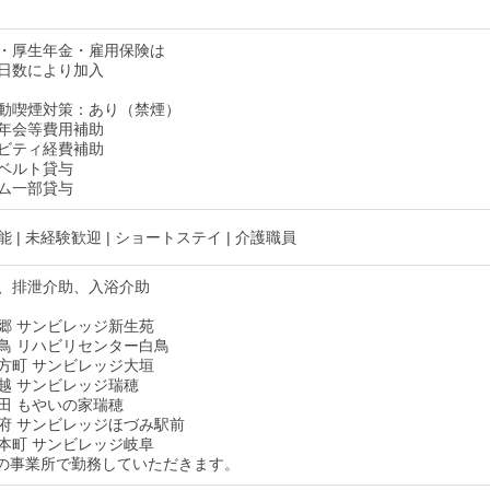
・厚生年金・雇用保険は
日数により加入
動喫煙対策：あり（禁煙）
年会等費用補助
ビティ経費補助
ベルト貸与
ム一部貸与
 | 未経験歓迎 | ショートステイ | 介護職員
、排泄介助、入浴介助
郷 サンビレッジ新生苑
鳥 リハビリセンター白鳥
方町 サンビレッジ大垣
越 サンビレッジ瑞穂
田 もやいの家瑞穂
府 サンビレッジほづみ駅前
本町 サンビレッジ岐阜
の事業所で勤務していただきます。