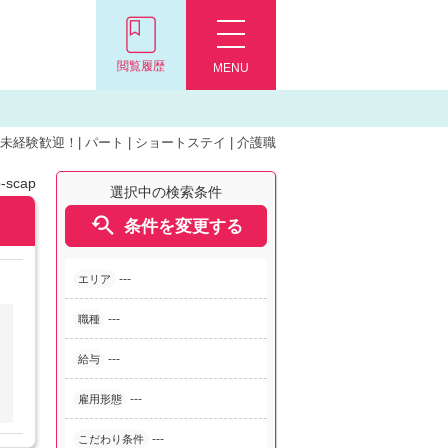
閲覧履歴
MENU
経験歓迎！| パート | ショートステイ | 介護職
-scap
選択中の検索条件

条件を変更する
---
エリア
---
職種
---
給与
---
雇用形態
---
こだわり条件