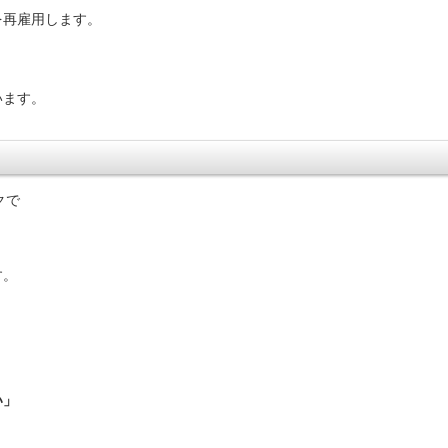
を再雇用します。
います。
。
クで
す。
い」