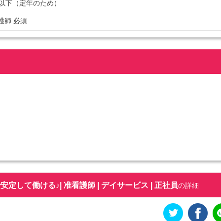
4歳以下（定年のため）
看護師 必須
して働ける♪| 准看護師 | デイサービス | 正社員
の詳細