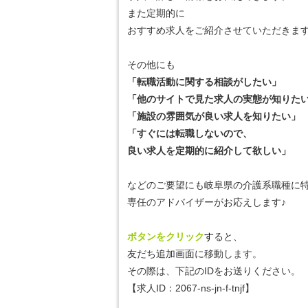
また定期的に
おすすめ求人をご紹介させていただきま
その他にも
「転職活動に関する相談がしたい」
「他のサイトで見た求人の実態が知りた
「施設の雰囲気が良い求人を知りたい」
「すぐには転職しないので、
良い求人を定期的に紹介して欲しい」
などのご要望にも岐阜県の介護系職種に
専任のアドバイザーがお応えします♪
ボタンをクリック
す
ると、
友だち追加画面に移動します。
その際は、下記のIDをお送りください。
【
求人ID：
2067-ns-jn-f-tnjf
】