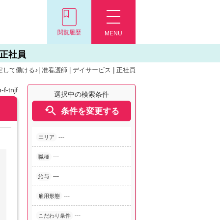
閲覧履歴
MENU
 正社員
働ける♪| 准看護師 | デイサービス | 正社員
f-tnjf
選択中の検索条件

条件を変更する
---
エリア
---
職種
---
給与
---
雇用形態
---
こだわり条件