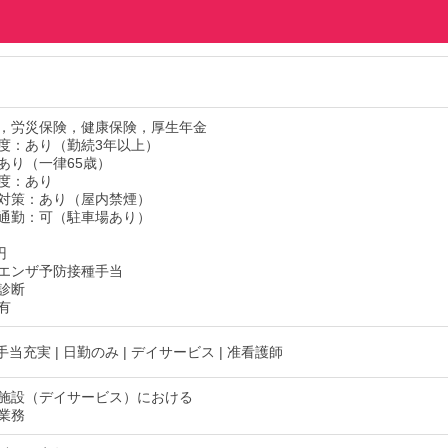
，労災保険，健康保険，厚生年金
度：あり（勤続3年以上）
あり（一律65歳）
度：あり
対策：あり（屋内禁煙）
通勤：可（駐車場あり）
円
エンザ予防接種手当
診断
有
 手当充実 | 日勤のみ | デイサービス | 准看護師
施設（デイサービス）における
業務