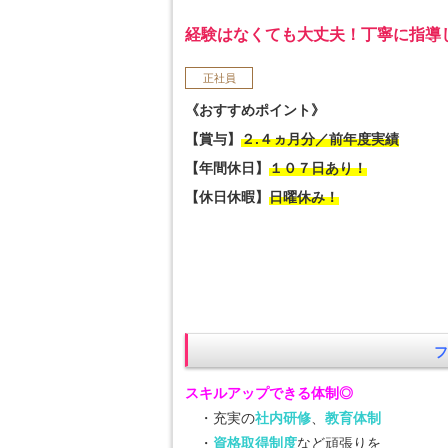
経験はなくても大丈夫！丁寧に指導
正社員
《おすすめポイント》
【賞与】
２.４ヵ月分／前年度実績
【年間休日】
１０７日あり！
【休日休暇】
日曜休み！
フ
スキルアップできる体制◎
・充実の
社内研修
、
教育体制
・
資格取得制度
など頑張りを