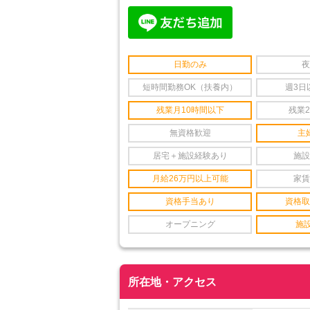
日勤のみ
夜
短時間勤務OK（扶養内）
週3日
残業月10時間以下
残業
無資格歓迎
主
居宅＋施設経験あり
施設
月給26万円以上可能
家賃
資格手当あり
資格取
オープニング
施
所在地・アクセス