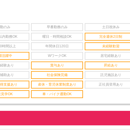
勤のみ
早番勤務のみ
土日祝休み
以内勤務OK
曜日・時間相談OK
完全週休2日制
20時間以上
年間休日120日
未経験歓迎
婦活躍中
WワークOK
居宅経験あり
経験あり
賞与あり
昇給あり
補助あり
社会保険完備
託児施設あり
得支援あり
産休・育児休業制度あり
正社員登用あり
設見学OK
車・バイク通勤OK