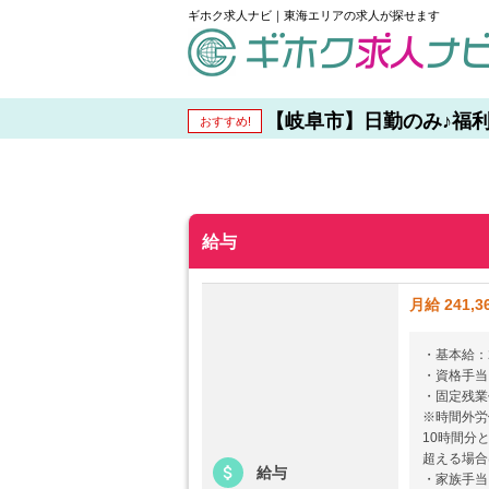
ギホク求人ナビ｜東海エリアの求人が探せます
schedule
【岐阜市】日勤のみ♪福利厚
おすすめ!
給与
月給 241,3
・基本給：20
・資格手当：
・固定残業代
※時間外労
10時間分
超える場合
給与
・家族手当：