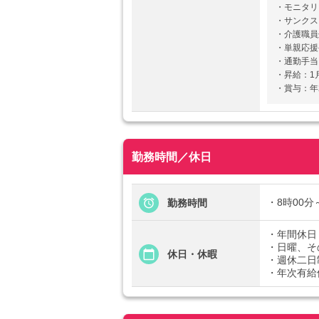
・モニタリ
・サンクス
・介護職員
・単親応援手
・通勤手当
・昇給：1
・賞与：年
勤務時間／休日
・8時00分
勤務時間
・年間休日
・日曜、そ
休日・休暇
・週休二日
・年次有給