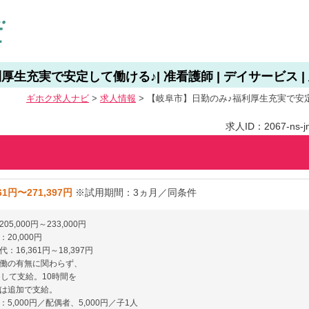
生充実で安定して働ける♪| 准看護師 | デイサービス |
ギホク求⼈ナビ
>
求人情報
>
【岐阜市】日勤のみ♪福利厚生充実で安定して
求人ID：2067-ns-jn-
61円〜271,397円
※試用期間：3ヵ月／同条件
5,000円～233,000円
20,000円
：16,361円～18,397円
働の有無に関わらず、
として支給。10時間を
は追加で支給。
5,000円／配偶者、5,000円／子1人