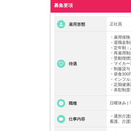
募集要項
正社員
雇用形態
・雇用保険
・退職金制
・定年制：
・再雇用制
・受動喫煙
・マイカー
待遇
・制服貸与
・昼食300
・インフル
・定期健康
・表彰制度
日曜休み |
職種
・通所介護
仕事内容
看護、介護