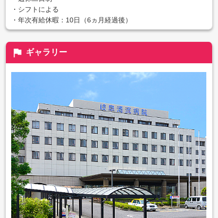
・シフトによる
・年次有給休暇：10日（6ヵ月経過後）
flag
ギャラリー