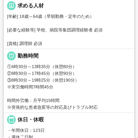
portrait
求める人材
[年齢] 18歳～64歳（早朝勤務・定年のため）
[必要な経験等] 学校、病院等集団調理経験者 必須
[資格] 調理師 必須

勤務時間
①4時30分～13時35分（休憩80分）
②8時30分～17時45分（休憩90分）
③8時30分～19時25分（休憩190分）
※実労働時間7時間45分
時間外労働：月平均15時間
※突発的な患者急変等の対応及びトラブル対応
calendar_today
休日・休暇
・年間休日：123日
・週休二日制