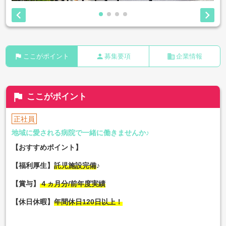


flag
person
business
ここがポイント
募集要項
企業情報
flag
ここがポイント
正社員
地域に愛される病院で一緒に働きませんか♪
【おすすめポイント】
【福利厚生】
託児施設完備
♪
【賞与】
４ヵ月分/前年度実績
【休日休暇】
年間休日120日以上！