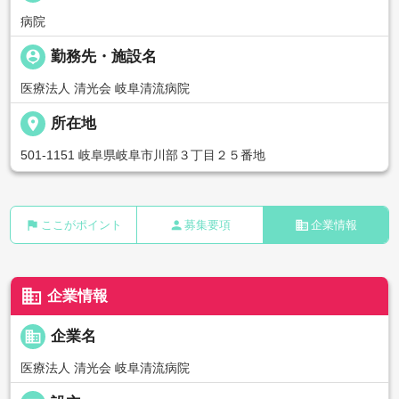
病院
person_pin
勤務先・施設名
医療法人 清光会 岐阜清流病院
place
所在地
501-1151 岐阜県岐阜市川部３丁目２５番地
flag
person
business
ここがポイント
募集要項
企業情報
business
企業情報
business
企業名
医療法人 清光会 岐阜清流病院