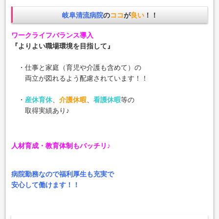
岐阜清流病院
の
ココ
が
良い
！！
ワークライフバランス導入
『よりよい職場環境を目指して』
・仕事と家庭（育児や介護も含めて）の
両立が図れるよう配慮されています！！
・
産休育休
、
介護休暇
、
看護休暇
等の
取得実績あり♪
人材育成・教育体制もバッチリ♪
病院勤務なので福利厚生も充実で
安心して働けます！！