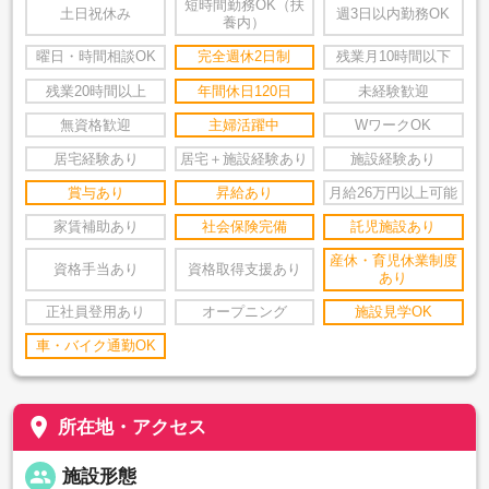
短時間勤務OK（扶
土日祝休み
週3日以内勤務OK
養内）
曜日・時間相談OK
完全週休2日制
残業月10時間以下
残業20時間以上
年間休日120日
未経験歓迎
無資格歓迎
主婦活躍中
WワークOK
居宅経験あり
居宅＋施設経験あり
施設経験あり
賞与あり
昇給あり
月給26万円以上可能
家賃補助あり
社会保険完備
託児施設あり
産休・育児休業制度
資格手当あり
資格取得支援あり
あり
正社員登用あり
オープニング
施設見学OK
車・バイク通勤OK
place
所在地・アクセス
people
施設形態