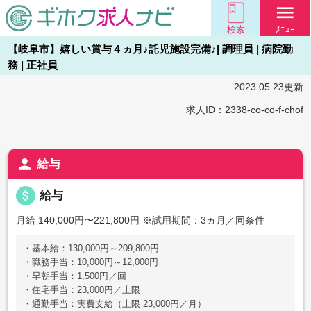
menu
検索
ﾒﾆｭｰ
【岐阜市】嬉しい賞与４ヵ月♪託児施設完備♪| 調理員 | 病院勤
務 | 正社員
2023.05.23更新
求人ID：2338-co-co-f-chof
person
給与
attach_money
給与
月給 140,000円〜221,800円
※試用期間：3ヵ月／同条件
・基本給：130,000円～209,800円
・職務手当：10,000円～12,000円
・早朝手当：1,500円／回
・住宅手当：23,000円／上限
・通勤手当：実費支給（上限 23,000円／月）