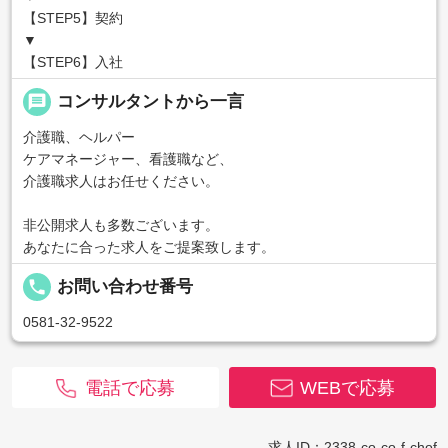
【STEP5】契約
▼
【STEP6】入社
message
コンサルタントから一言
介護職、ヘルパー
ケアマネージャー、看護職など、
介護職求人はお任せください。
非公開求人も多数ございます。
あなたに合った求人をご提案致します。
local_phone
お問い合わせ番号
0581-32-9522
電話で応募
WEBで応募
求人ID：2338-co-co-f-chof