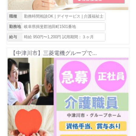
職種
勤務時間相談OK | デイサービス | 介護福祉士
勤務地
岐阜県揖斐郡池田町1501番地
給与
時給 950円〜1,200円 試用期間：３ヶ月
【中津川市】三菱電機グループで...