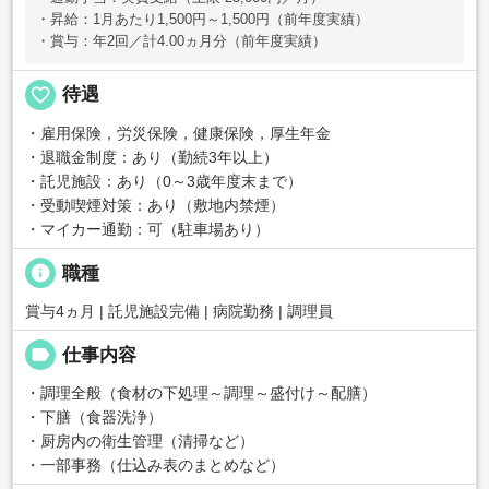
・昇給：1月あたり1,500円～1,500円（前年度実績）
・賞与：年2回／計4.00ヵ月分（前年度実績）
favorite_border
待遇
・雇用保険，労災保険，健康保険，厚生年金
・退職金制度：あり（勤続3年以上）
・託児施設：あり（0～3歳年度末まで）
・受動喫煙対策：あり（敷地内禁煙）
・マイカー通勤：可（駐車場あり）
info
職種
賞与4ヵ月 | 託児施設完備 | 病院勤務 | 調理員
label
仕事内容
・調理全般（食材の下処理～調理～盛付け～配膳）
・下膳（食器洗浄）
・厨房内の衛生管理（清掃など）
・一部事務（仕込み表のまとめなど）