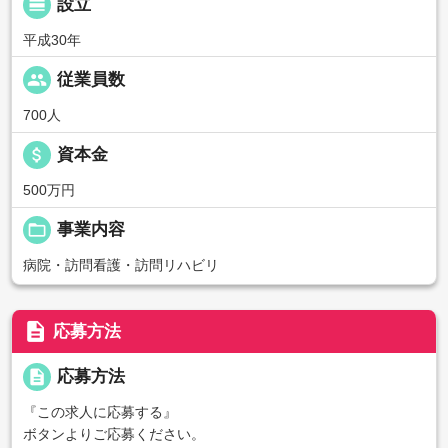
calendar_view_day
設立
平成30年
people
従業員数
700人
attach_money
資本金
500万円
folder_open
事業内容
病院・訪問看護・訪問リハビリ
description
応募方法
description
応募方法
『この求人に応募する』
ボタンよりご応募ください。