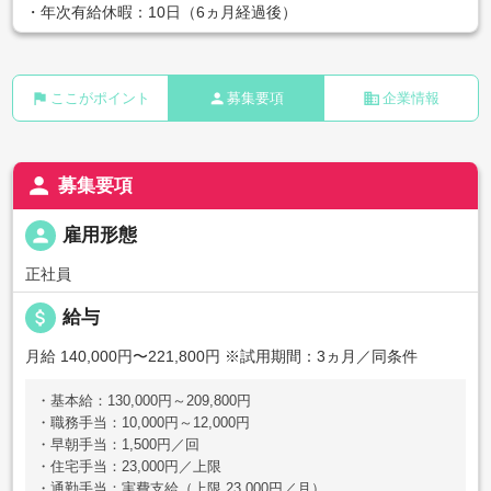
・年次有給休暇：10日（6ヵ月経過後）
flag
person
business
ここがポイント
募集要項
企業情報
person
募集要項
person
雇用形態
正社員
attach_money
給与
月給 140,000円〜221,800円
※試用期間：3ヵ月／同条件
・基本給：130,000円～209,800円
・職務手当：10,000円～12,000円
・早朝手当：1,500円／回
・住宅手当：23,000円／上限
・通勤手当：実費支給（上限 23,000円／月）