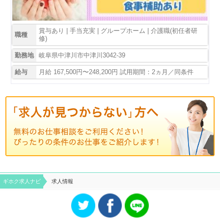
賞与あり | 手当充実 | グループホーム | 介護職(初任者研
職種
修)
勤務地
岐阜県中津川市中津川3042-39
給与
月給 167,500円〜248,200円 試用期間：2ヵ月／同条件
ギホク求⼈ナビ
求人情報