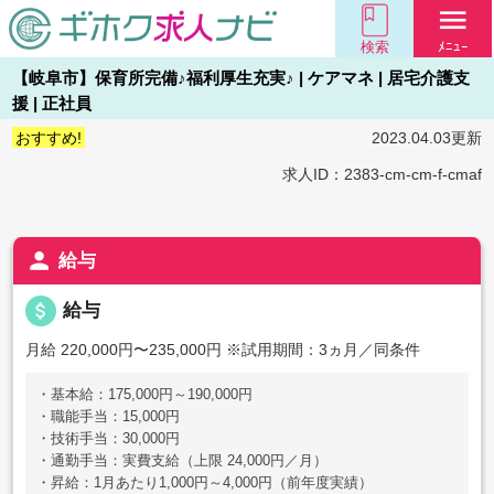
menu
検索
ﾒﾆｭｰ
【岐阜市】保育所完備♪福利厚生充実♪ | ケアマネ | 居宅介護支
援 | 正社員
おすすめ!
2023.04.03更新
求人ID：2383-cm-cm-f-cmaf
person
給与
attach_money
給与
月給 220,000円〜235,000円
※試用期間：3ヵ月／同条件
・基本給：175,000円～190,000円
・職能手当：15,000円
・技術手当：30,000円
・通勤手当：実費支給（上限 24,000円／月）
・昇給：1月あたり1,000円～4,000円（前年度実績）