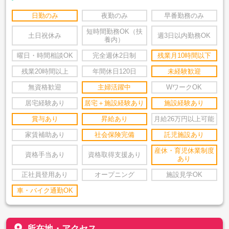
日勤のみ
夜勤のみ
早番勤務のみ
短時間勤務OK（扶
土日祝休み
週3日以内勤務OK
養内）
曜日・時間相談OK
完全週休2日制
残業月10時間以下
残業20時間以上
年間休日120日
未経験歓迎
無資格歓迎
主婦活躍中
WワークOK
居宅経験あり
居宅＋施設経験あり
施設経験あり
賞与あり
昇給あり
月給26万円以上可能
家賃補助あり
社会保険完備
託児施設あり
産休・育児休業制度
資格手当あり
資格取得支援あり
あり
正社員登用あり
オープニング
施設見学OK
車・バイク通勤OK
place
所在地・アクセス