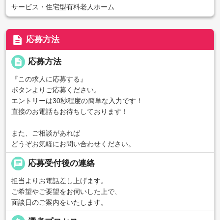
サービス・住宅型有料老人ホーム
description
応募方法
description
応募方法
『この求人に応募する』
ボタンよりご応募ください。
エントリーは30秒程度の簡単な入力です！
直接のお電話もお待ちしております！
また、ご相談があれば
どうぞお気軽にお問い合わせください。
chat
応募受付後の連絡
担当よりお電話差し上げます。
ご希望やご要望をお伺いした上で、
面談日のご案内をいたします。