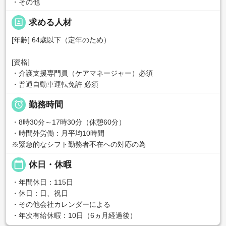
・その他
portrait
求める人材
[年齢] 64歳以下（定年のため）
[資格]
・介護支援専門員（ケアマネージャー）必須
・普通自動車運転免許 必須

勤務時間
・8時30分～17時30分（休憩60分）
・時間外労働：月平均10時間
※緊急的なシフト勤務者不在への対応の為
calendar_today
休日・休暇
・年間休日：115日
・休日：日、祝日
・その他会社カレンダーによる
・年次有給休暇：10日（6ヵ月経過後）