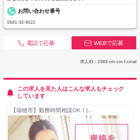
local_phone
お問い合わせ番号
0581-32-9522
電話で応募
WEBで応募
求人ID：2383-cm-cm-f-cmaf
この求人を見た人はこんな求人もチェック
しています
【瑞穂市】勤務時間相談OK！|...