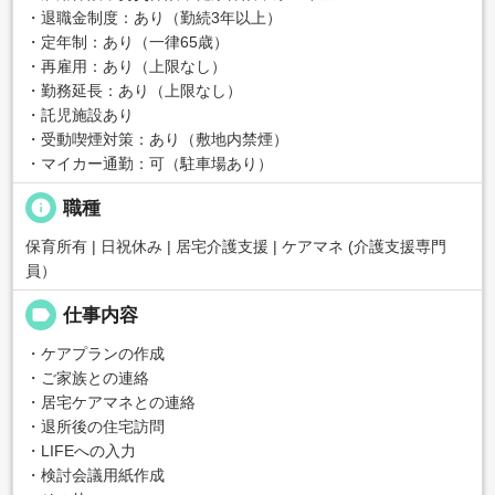
・退職金制度：あり（勤続3年以上）
・定年制：あり（一律65歳）
・再雇用：あり（上限なし）
・勤務延長：あり（上限なし）
・託児施設あり
・受動喫煙対策：あり（敷地内禁煙）
・マイカー通勤：可（駐車場あり）
info
職種
保育所有 | 日祝休み | 居宅介護支援 | ケアマネ (介護支援専門
員）
label
仕事内容
・ケアプランの作成
・ご家族との連絡
・居宅ケアマネとの連絡
・退所後の住宅訪問
・LIFEへの入力
・検討会議用紙作成