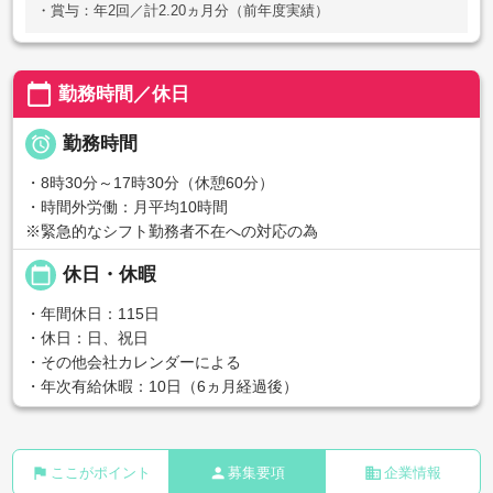
・賞与：年2回／計2.20ヵ月分（前年度実績）
calendar_today
勤務時間／休日

勤務時間
・8時30分～17時30分（休憩60分）
・時間外労働：月平均10時間
※緊急的なシフト勤務者不在への対応の為
calendar_today
休日・休暇
・年間休日：115日
・休日：日、祝日
・その他会社カレンダーによる
・年次有給休暇：10日（6ヵ月経過後）
flag
person
business
ここがポイント
募集要項
企業情報