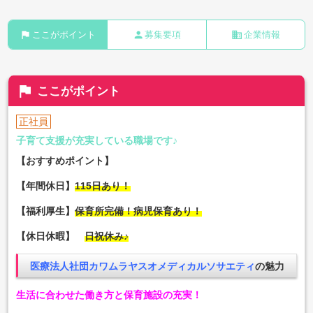
flag
person
business
ここがポイント
募集要項
企業情報
flag
ここがポイント
正社員
子育て支援が充実している職場です♪
【おすすめポイント】
【年間休日】
115日あり！
【福利厚生】
保育所完備！病児保育あり！
【休日休暇】
日祝休み♪
医療法人社団カワムラヤスオメディカルソサエティ
の魅力
生活に合わせた働き方と保育施設の充実！