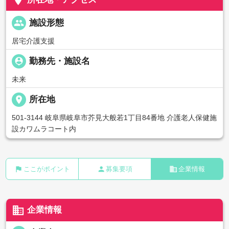
people
施設形態
居宅介護支援
person_pin
勤務先・施設名
未来
place
所在地
501-3144 岐阜県岐阜市芥見大般若1丁目84番地 介護老人保健施
設カワムラコート内
flag
person
business
ここがポイント
募集要項
企業情報
business
企業情報