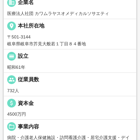
business
企業名
医療法人社団 カワムラヤスオメディカルソサエティ
place
本社所在地
〒501-3144
岐阜県岐阜市芥見大般若１丁目８４番地
calendar_view_day
設立
昭和61年
people
従業員数
732人
attach_money
資本金
4500万円
folder_open
事業内容
病院・介護老人保健施設・訪問看護介護・居宅介護支援・デイ