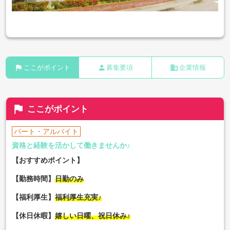
flag
person
business
ここがポイント
募集要項
企業情報
flag
ここがポイント
パート・アルバイト
資格と経験を活かして働きませんか♪
【おすすめポイント】
【勤務時間】
日勤のみ
【福利厚生】
福利厚生充実♪
【休日休暇】
嬉しい日曜、祝日休み♪