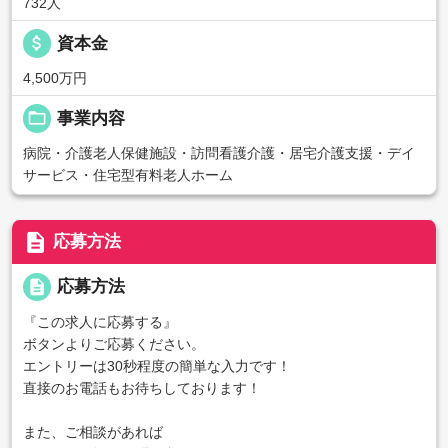
732人
attach_money
資本金
4,500万円
folder_open
事業内容
病院・介護老人保健施設・訪問看護介護・居宅介護支援・デイ
サービス・住宅型有料老人ホーム
description
応募方法
description
応募方法
『この求人に応募する』
ボタンよりご応募ください。
エントリーは30秒程度の簡単な入力です！
直接のお電話もお待ちしております！
また、ご相談があれば