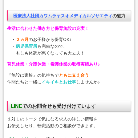
医療法人社団カワムラヤスオメディカルソサエティ
の魅力
生活に合わせた働き方と保育施設の充実！
・
２ヵ月
のお子様から保育OK♪
・
病児保育所
も完備なので、
もしも体調が悪くなっても大丈夫！
育児休業・介護休業・看護休業の取得実績あり♪
『施設は家族』の気持ちで
ともに支え合う
仲間たちと一緒に
イキイキとお仕事
しませんか♪
LINE
でのお問合せも受け付けています
１対１のトークで気になる求人の詳しい情報を
お伝えしたり、転職活動のご相談ができます。