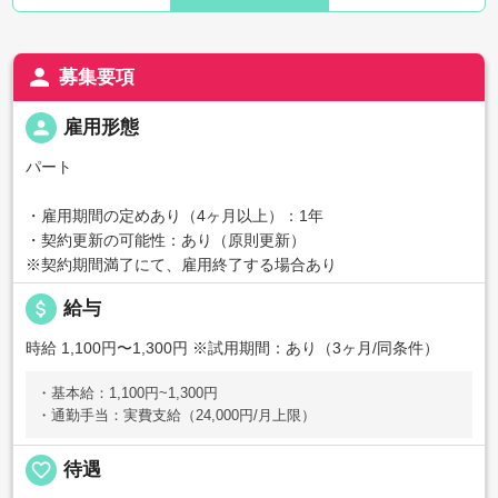
person
募集要項
person
雇用形態
パート
・雇用期間の定めあり（4ヶ月以上）：1年
・契約更新の可能性：あり（原則更新）
※契約期間満了にて、雇用終了する場合あり
attach_money
給与
時給 1,100円〜1,300円
※試用期間：あり（3ヶ月/同条件）
・基本給：1,100円~1,300円
・通勤手当：実費支給（24,000円/月上限）
favorite_border
待遇