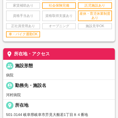
家賃補助あり
社会保険完備
託児施設あり
産休・育児休業制度
資格手当あり
資格取得支援あり
あり
正社員登用あり
オープニング
施設見学OK
車・バイク通勤OK
place
所在地・アクセス
people
施設形態
病院
person_pin
勤務先・施設名
河村病院
place
所在地
501-3144 岐阜県岐阜市芥見大般若1丁目８４番地