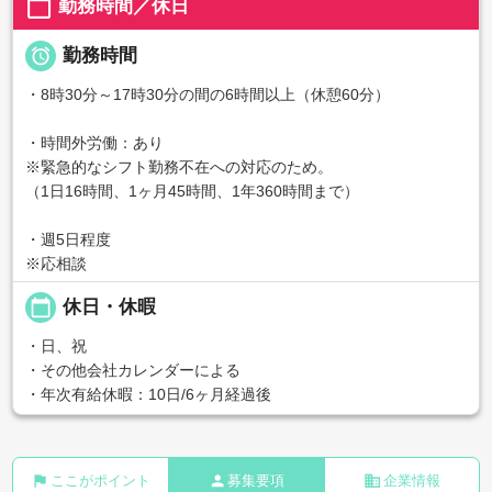
calendar_today
勤務時間／休日

勤務時間
・8時30分～17時30分の間の6時間以上（休憩60分）
・時間外労働：あり
※緊急的なシフト勤務不在への対応のため。
（1日16時間、1ヶ月45時間、1年360時間まで）
・週5日程度
※応相談
calendar_today
休日・休暇
・日、祝
・その他会社カレンダーによる
・年次有給休暇：10日/6ヶ月経過後
flag
person
business
ここがポイント
募集要項
企業情報