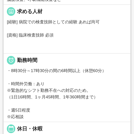
portrait
求める人材
[経験] 病院での検査技師としての経験 あれば尚可
[資格] 臨床検査技師 必須

勤務時間
・8時30分～17時30分の間の6時間以上（休憩60分）
・時間外労働：あり
※緊急的なシフト勤務不在への対応のため。
（1日16時間、1ヶ月45時間、1年360時間まで）
・週5日程度
※応相談
calendar_today
休日・休暇