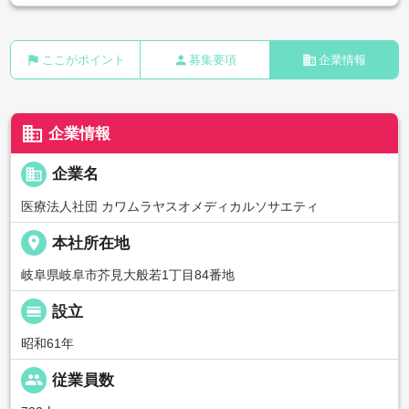
flag
person
business
ここがポイント
募集要項
企業情報
business
企業情報
business
企業名
医療法人社団 カワムラヤスオメディカルソサエティ
place
本社所在地
岐阜県岐阜市芥見大般若1丁目84番地
calendar_view_day
設立
昭和61年
people
従業員数