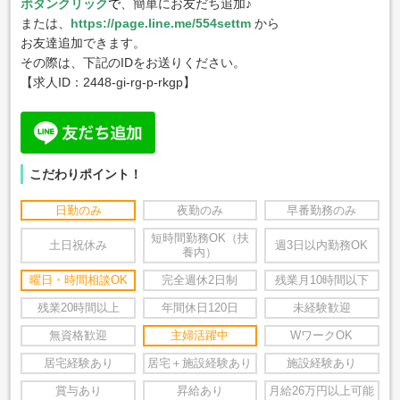
ボタンクリック
で
、簡単にお友だち追加♪
または、
https://page.line.me/554settm
から
お友達追加できます。
その際は、下記のIDをお送りください。
【求人ID：
2448-gi-rg-p-rkgp
】
こだわりポイント！
日勤のみ
夜勤のみ
早番勤務のみ
短時間勤務OK（扶
土日祝休み
週3日以内勤務OK
養内）
曜日・時間相談OK
完全週休2日制
残業月10時間以下
残業20時間以上
年間休日120日
未経験歓迎
無資格歓迎
主婦活躍中
WワークOK
居宅経験あり
居宅＋施設経験あり
施設経験あり
賞与あり
昇給あり
月給26万円以上可能