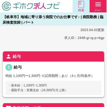
menu
検索
ﾒﾆｭｰ
【岐阜市】地域に寄り添う病院でのお仕事です♪ | 病院勤務 | 臨
床検査技師 | パート
2023.04.03更新
求人ID：2448-gi-rg-p-rkgp
person
給与
attach_money
給与
時給 1,100円〜1,300円
※試用期間：あり（3ヶ月/同条件）
・基本給：1,100円~1,300円
・通勤手当：実費支給（24,000円/月上限）