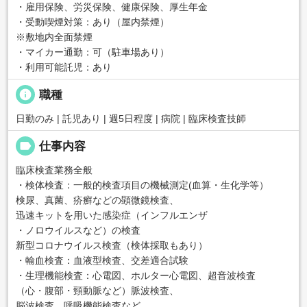
・雇用保険、労災保険、健康保険、厚生年金
・受動喫煙対策：あり（屋内禁煙）
※敷地内全面禁煙
・マイカー通勤：可（駐車場あり）
・利用可能託児：あり
info
職種
日勤のみ | 託児あり | 週5日程度 | 病院 | 臨床検査技師
label
仕事内容
臨床検査業務全般
・検体検査：一般的検査項目の機械測定(血算・生化学等）
検尿、真菌、疥癬などの顕微鏡検査、
迅速キットを用いた感染症（インフルエンザ
・ノロウイルスなど）の検査
新型コロナウイルス検査（検体採取もあり）
・輸血検査：血液型検査、交差適合試験
・生理機能検査：心電図、ホルター心電図、超音波検査
（心・腹部・頸動脈など）脈波検査、
脳波検査、呼吸機能検査など