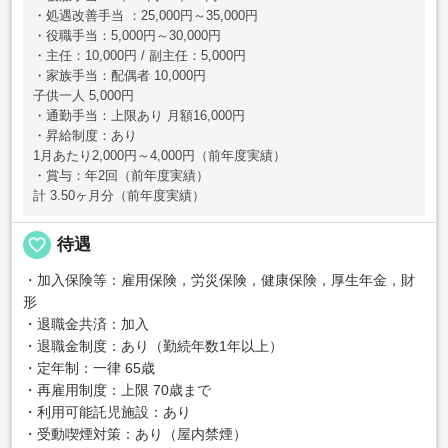
・処遇改善手当 ：25,000円～35,000円
・役職手当：5,000円～30,000円
・主任：10,000円 / 副主任：5,000円
・家族手当：配偶者 10,000円
子供一人 5,000円
・通勤手当：上限あり 月額16,000円
・昇給制度：あり
1月あたり2,000円～4,000円（前年度実績）
・賞与：年2回（前年度実績）
計 3.50ヶ月分（前年度実績）
favorite_border
待遇
・加入保険等：雇用保険，労災保険，健康保険，厚生年金，財
形
・退職金共済：加入
・退職金制度：あり（勤続年数1年以上）
・定年制：一律 65歳
・再雇用制度：上限 70歳まで
・利用可能託児施設：あり
・受動喫煙対策：あり（屋内禁煙）