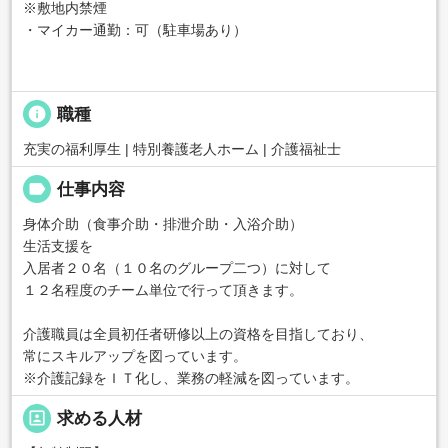
※敷地内禁煙
・マイカー通勤：可（駐車場あり）
info
職種
充実の福利厚生 | 特別養護老人ホーム | 介護福祉士
label
仕事内容
身体介助（食事介助・排泄介助・入浴介助）
生活支援を
入居者２０名（１０名のグループ二つ）に対して
１２名程度のチーム単位で行って頂きます。
介護職員は全員初任者研修以上の資格を目指しており、
常にスキルアップを図っています。
※介護記録をＩＴ化し、業務の軽減を図っています。
portrait
求める人材