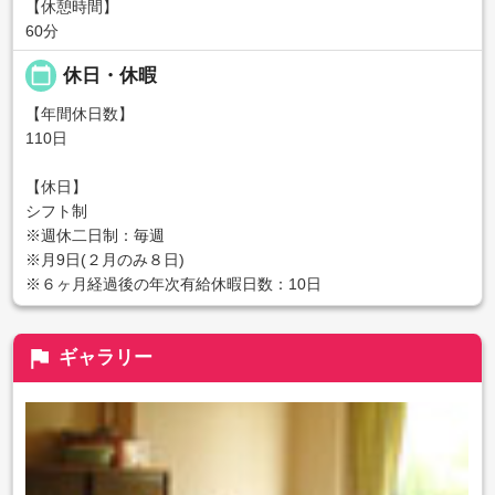
【休憩時間】
60分
calendar_today
休日・休暇
【年間休日数】
110日
【休日】
シフト制
※週休二日制：毎週
※月9日(２月のみ８日)
※６ヶ月経過後の年次有給休暇日数：10日
flag
ギャラリー