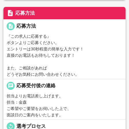
description
応募方法
description
応募方法
『この求人に応募する』
ボタンよりご応募ください。
エントリーは30秒程度の簡単な入力です！
直接のお電話もお待ちしております！
また、ご相談があれば
どうぞお気軽にお問い合わせください。
chat
応募受付後の連絡
担当よりお電話差し上げます。
担当：金森
ご希望やご要望をお伺いした上で、
面談日のご案内をいたします。
replay
選考プロセス