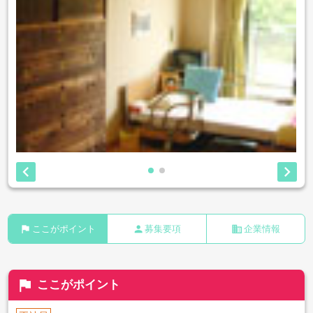


flag
person
business
ここがポイント
募集要項
企業情報
flag
ここがポイント