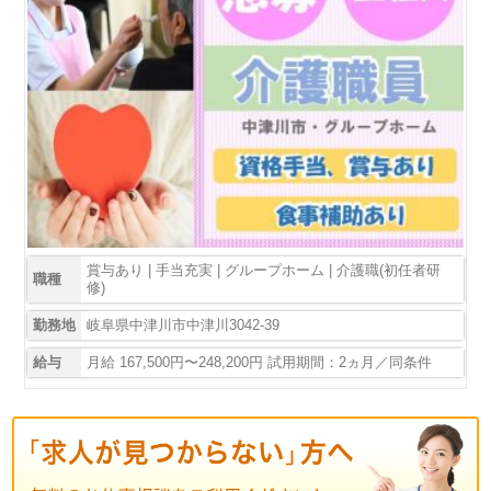
賞与あり | 手当充実 | グループホーム | 介護職(初任者研
職種
修)
勤務地
岐阜県中津川市中津川3042-39
給与
月給 167,500円〜248,200円 試用期間：2ヵ月／同条件