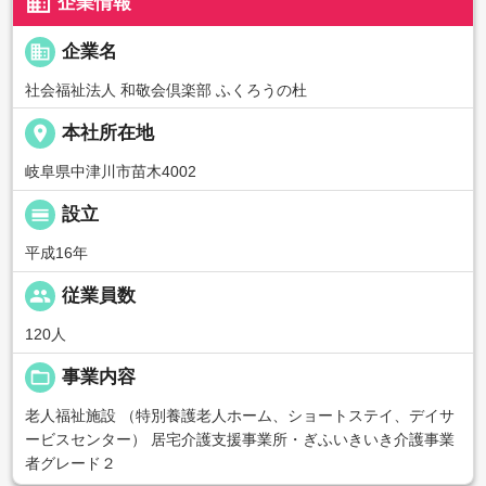
business
企業情報
business
企業名
社会福祉法人 和敬会倶楽部 ふくろうの杜
place
本社所在地
岐阜県中津川市苗木4002
calendar_view_day
設立
平成16年
people
従業員数
120人
folder_open
事業内容
老人福祉施設 （特別養護老人ホーム、ショートステイ、デイサ
ービスセンター） 居宅介護支援事業所・ぎふいきいき介護事業
者グレード２