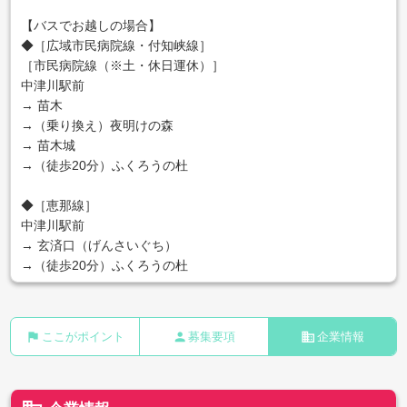
【バスでお越しの場合】
◆［広域市民病院線・付知峡線］
［市民病院線（※土・休日運休）］
中津川駅前
→ 苗木
→（乗り換え）夜明けの森
→ 苗木城
→（徒歩20分）ふくろうの杜
◆［恵那線］
中津川駅前
→ 玄済口（げんさいぐち）
→（徒歩20分）ふくろうの杜
flag
person
business
ここがポイント
募集要項
企業情報