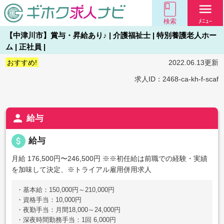
menu
検索
ﾒﾆｭｰ
【中津川市】賞与・昇給あり♪ | 介護福祉士 | 特別養護老人ホー
ム | 正社員 |
おすすめ!
2022.06.13更新
求人ID：2468-ca-kh-f-scaf
person
給与
attach_money
給与
月給 176,500円〜246,500円
※※初任給は前職での経験・実績
を加味して決定、※トライアル雇用併用求人
・基本給：150,000円～210,000円
・資格手当：10,000円
・夜勤手当：月間18,000～24,000円
・深夜時間勤務手当：1回 6,000円