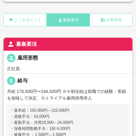
flag
person
business
ここがポイント
募集要項
企業情報
person
募集要項
person
雇用形態
正社員
attach_money
給与
月給 176,500円〜246,500円
※※初任給は前職での経験・実績
を加味して決定、※トライアル雇用併用求人
・基本給：150,000円～210,000円
・資格手当：10,000円
・夜勤手当：月間18,000～24,000円
・深夜時間勤務手当：1回 6,000円
・被服手当 ：1,500円～1,500円