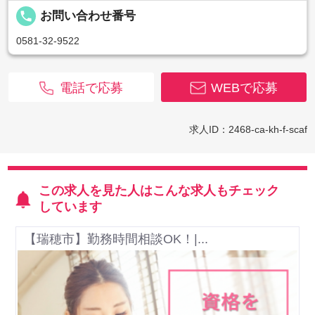
local_phone
お問い合わせ番号
0581-32-9522
電話で応募
WEBで応募
求人ID：2468-ca-kh-f-scaf
この求人を見た人はこんな求人もチェック
しています
【瑞穂市】勤務時間相談OK！|...