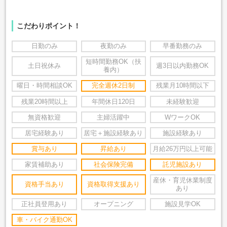
こだわりポイント！
日勤のみ
夜勤のみ
早番勤務のみ
短時間勤務OK（扶
土日祝休み
週3日以内勤務OK
養内）
曜日・時間相談OK
完全週休2日制
残業月10時間以下
残業20時間以上
年間休日120日
未経験歓迎
無資格歓迎
主婦活躍中
WワークOK
居宅経験あり
居宅＋施設経験あり
施設経験あり
賞与あり
昇給あり
月給26万円以上可能
家賃補助あり
社会保険完備
託児施設あり
産休・育児休業制度
資格手当あり
資格取得支援あり
あり
正社員登用あり
オープニング
施設見学OK
車・バイク通勤OK