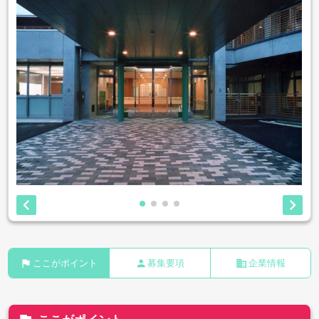


flag
person
business
ここがポイント
募集要項
企業情報