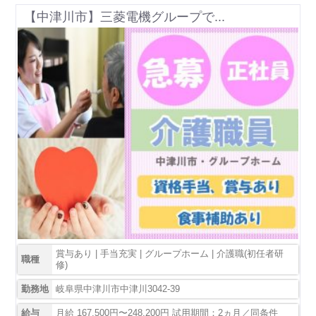
【中津川市】三菱電機グループで...
賞与あり | 手当充実 | グループホーム | 介護職(初任者研
職種
修)
勤務地
岐阜県中津川市中津川3042-39
給与
月給 167,500円〜248,200円 試用期間：2ヵ月／同条件