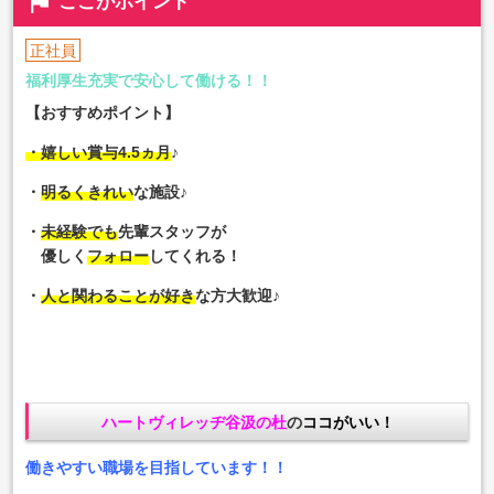
flag
ここがポイント
正社員
福利厚生充実で安心して働ける！！
【おすすめポイント】
・嬉しい賞与4.5ヵ月
♪
・
明るくきれい
な施設♪
・
未経験でも
先輩スタッフが
優しく
フォロー
してくれる！
・
人と関わることが好き
な方大歓迎♪
ハートヴィレッヂ谷汲の杜
の
ココがいい！
働きやすい職場を目指しています！！