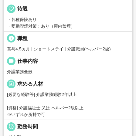
favorite_border
待遇
・各種保険あり
・受動喫煙対策：あり（屋内禁煙）
info
職種
賞与4.5ヵ月 | ショートステイ | 介護職員(ヘルパー2級)
label
仕事内容
介護業務全般
portrait
求める人材
[必要な経験等] 介護業務経験2年以上
[資格] 介護福祉士 又は ヘルパー2級以上
※いずれか所持で可

勤務時間