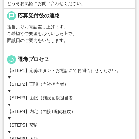
どうぞお気軽にお問い合わせください。
chat
応募受付後の連絡
担当よりお電話差し上げます。
ご希望やご要望をお伺いした上で、
面談日のご案内をいたします。
replay
選考プロセス
【STEP1】応募ボタン・お電話にてお問合わせください。
▼
【STEP2】面談（当社担当者）
▼
【STEP3】面接（施設面接担当者）
▼
【STEP4】内定（面接1週間程度）
▼
【STEP5】契約
▼
【STEP6】入社