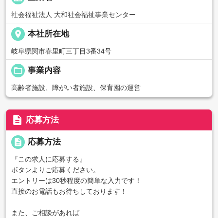
社会福祉法人 大和社会福祉事業センター
place
本社所在地
岐阜県関市春里町三丁目3番34号
folder_open
事業内容
高齢者施設、障がい者施設、保育園の運営
description
応募方法
description
応募方法
『この求人に応募する』
ボタンよりご応募ください。
エントリーは30秒程度の簡単な入力です！
直接のお電話もお待ちしております！
また、ご相談があれば