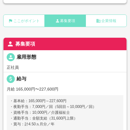
flag
person
business
ここがポイント
募集要項
企業情報
person
募集要項
person
雇用形態
正社員
attach_money
給与
月給 165,000円〜227,600円
・基本給：165,000円～227,600円
・夜勤手当：7,000円／回（5回目～10,000円／回）
・資格手当：10,000円／介護福祉士
・通勤手当：全額支給（31,600円上限）
・賞与：計4.50ヵ月分／年