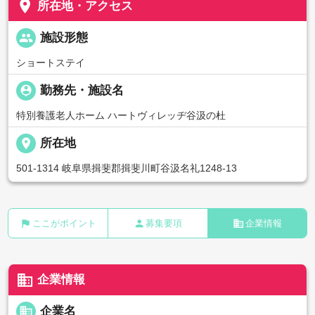
place
所在地・アクセス
people
施設形態
ショートステイ
person_pin
勤務先・施設名
特別養護老人ホーム ハートヴィレッヂ谷汲の杜
place
所在地
501-1314 岐阜県揖斐郡揖斐川町谷汲名礼1248-13
flag
person
business
ここがポイント
募集要項
企業情報
business
企業情報
business
企業名