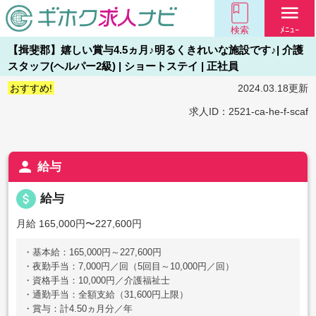
menu
検索
ﾒﾆｭｰ
【揖斐郡】嬉しい賞与4.5ヵ月♪明るくきれいな施設です♪| 介護
スタッフ(ヘルパー2級) | ショートステイ | 正社員
おすすめ!
2024.03.18更新
求人ID：2521-ca-he-f-scaf
person
給与
attach_money
給与
月給 165,000円〜227,600円
・基本給：165,000円～227,600円
・夜勤手当：7,000円／回（5回目～10,000円／回）
・資格手当：10,000円／介護福祉士
・通勤手当：全額支給（31,600円上限）
・賞与：計4.50ヵ月分／年