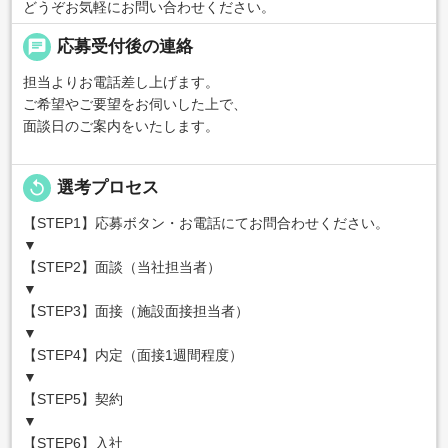
どうぞお気軽にお問い合わせください。
chat
応募受付後の連絡
担当よりお電話差し上げます。
ご希望やご要望をお伺いした上で、
面談日のご案内をいたします。
replay
選考プロセス
【STEP1】応募ボタン・お電話にてお問合わせください。
▼
【STEP2】面談（当社担当者）
▼
【STEP3】面接（施設面接担当者）
▼
【STEP4】内定（面接1週間程度）
▼
【STEP5】契約
▼
【STEP6】入社