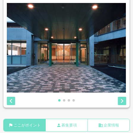


flag
person
business
ここがポイント
募集要項
企業情報