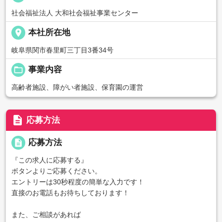
社会福祉法人 大和社会福祉事業センター
place
本社所在地
岐阜県関市春里町三丁目3番34号
folder_open
事業内容
高齢者施設、障がい者施設、保育園の運営
description
応募方法
description
応募方法
『この求人に応募する』
ボタンよりご応募ください。
エントリーは30秒程度の簡単な入力です！
直接のお電話もお待ちしております！
また、ご相談があれば