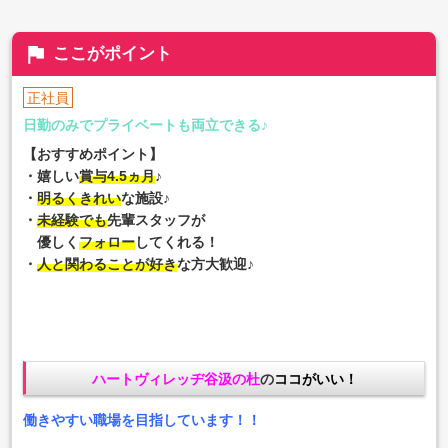
flag
ここがポイント
正社員
日勤のみでプライベートも両立できる♪
【おすすめポイント】
・嬉しい
賞与4.5ヵ月
♪
・
明るくきれい
な施設♪
・
未経験でも
先輩スタッフが
優しく
フォロー
してくれる！
・
人と関わることが好き
な方大歓迎♪
ハートヴィレッヂ谷汲の杜
の
ココがいい！
働きやすい職場を目指しています！！