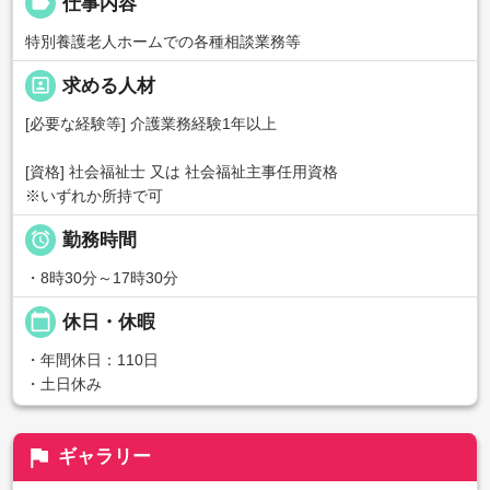
label
仕事内容
特別養護老人ホームでの各種相談業務等
portrait
求める人材
[必要な経験等] 介護業務経験1年以上
[資格] 社会福祉士 又は 社会福祉主事任用資格
※いずれか所持で可

勤務時間
・8時30分～17時30分
calendar_today
休日・休暇
・年間休日：110日
・土日休み
flag
ギャラリー