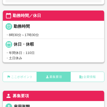
calendar_today
勤務時間／休日

勤務時間
・8時30分～17時30分
calendar_today
休日・休暇
・年間休日：110日
・土日休み
flag
person
business
ここがポイント
募集要項
企業情報
person
募集要項
person
雇用形態