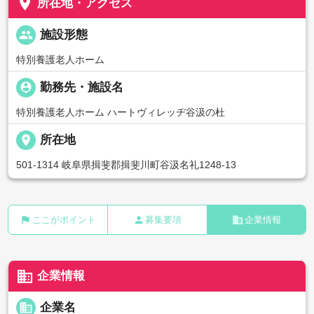
place
所在地・アクセス
people
施設形態
特別養護老人ホーム
person_pin
勤務先・施設名
特別養護老人ホーム ハートヴィレッヂ谷汲の杜
place
所在地
501-1314 岐阜県揖斐郡揖斐川町谷汲名礼1248-13
flag
person
business
ここがポイント
募集要項
企業情報
business
企業情報
business
企業名