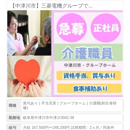
【中津川市】三菱電機グループで...
賞与あり | 手当充実 | グループホーム | 介護職(初任者研
職種
修)
勤務地
岐阜県中津川市中津川3042-39
給与
月給 167,500円〜248,200円 試用期間：2ヵ月／同条件