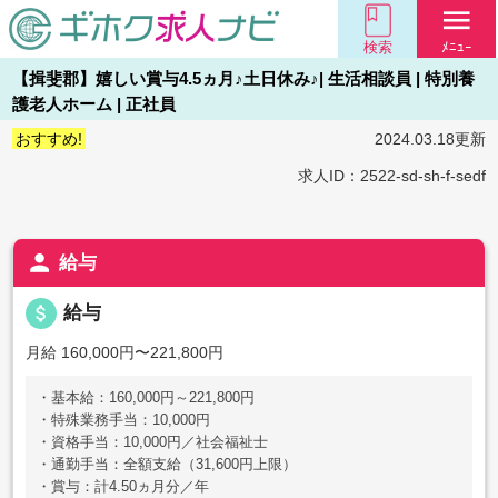
menu
検索
ﾒﾆｭｰ
【揖斐郡】嬉しい賞与4.5ヵ月♪土日休み♪| 生活相談員 | 特別養
護老人ホーム | 正社員
おすすめ!
2024.03.18更新
求人ID：2522-sd-sh-f-sedf
person
給与
attach_money
給与
月給 160,000円〜221,800円
・基本給：160,000円～221,800円
・特殊業務手当：10,000円
・資格手当：10,000円／社会福祉士
・通勤手当：全額支給（31,600円上限）
・賞与：計4.50ヵ月分／年