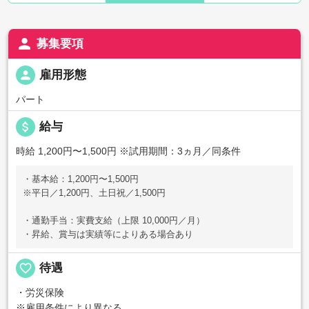
person
募集要項
person
雇用形態
パート
attach_money
給与
時給 1,200円〜1,500円
※試用期間：3ヵ月／同条件
・基本給：1,200円〜1,500円
※平日／1,200円、土日祝／1,500円
・通勤手当：実費支給（上限 10,000円／月）
・昇給、賞与は実績等によりある場合あり
favorite_border
待遇
・労災保険
※雇用条件により異なる