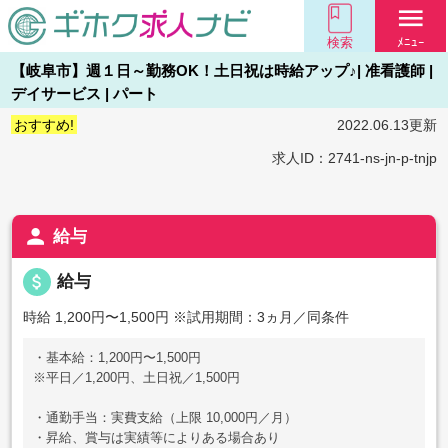
menu
検索
ﾒﾆｭｰ
【岐阜市】週１日～勤務OK！土日祝は時給アップ♪| 准看護師 |
デイサービス | パート
おすすめ!
2022.06.13更新
求人ID：2741-ns-jn-p-tnjp
person
給与
attach_money
給与
時給 1,200円〜1,500円
※試用期間：3ヵ月／同条件
・基本給：1,200円〜1,500円
※平日／1,200円、土日祝／1,500円
・通勤手当：実費支給（上限 10,000円／月）
・昇給、賞与は実績等によりある場合あり