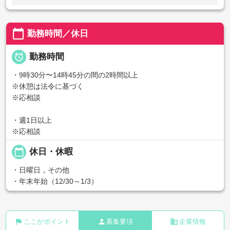
calendar_today
勤務時間／休日

勤務時間
・9時30分〜14時45分の間の2時間以上
※休憩は法令に基づく
※応相談
・週1日以上
※応相談
calendar_today
休日・休暇
・日曜日，その他
・年末年始（12/30～1/3）
flag
person
business
ここがポイント
募集要項
企業情報