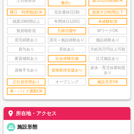
土日祝休み
週3日以内勤務OK
養内）
曜日・時間相談OK
完全週休2日制
残業月10時間以下
残業20時間以上
年間休日120日
未経験歓迎
無資格歓迎
主婦活躍中
WワークOK
居宅経験あり
居宅＋施設経験あり
施設経験あり
賞与あり
昇給あり
月給26万円以上可能
家賃補助あり
社会保険完備
託児施設あり
産休・育児休業制度
資格手当あり
資格取得支援あり
あり
正社員登用あり
オープニング
施設見学OK
車・バイク通勤OK
place
所在地・アクセス
people
施設形態