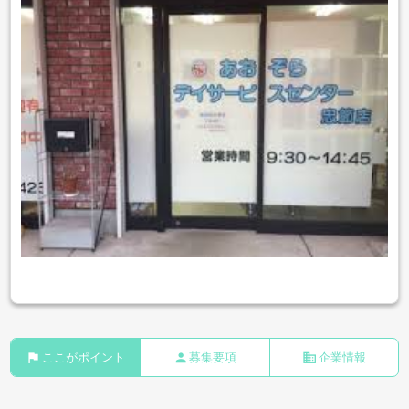
flag
person
business
ここがポイント
募集要項
企業情報