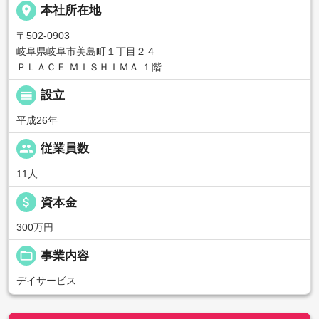
place
本社所在地
〒502-0903
岐阜県岐阜市美島町１丁目２４
ＰＬＡＣＥ ＭＩＳＨＩＭＡ １階
calendar_view_day
設立
平成26年
people
従業員数
11人
attach_money
資本金
300万円
folder_open
事業内容
デイサービス