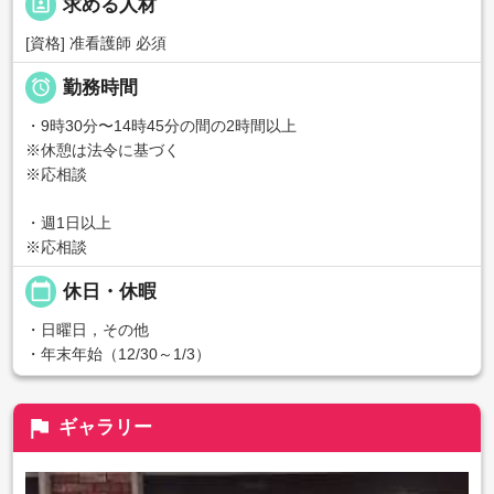
portrait
求める人材
[資格] 准看護師 必須

勤務時間
・9時30分〜14時45分の間の2時間以上
※休憩は法令に基づく
※応相談
・週1日以上
※応相談
calendar_today
休日・休暇
・日曜日，その他
・年末年始（12/30～1/3）
flag
ギャラリー