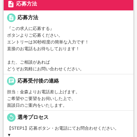
description
応募方法
description
応募方法
『この求人に応募する』
ボタンよりご応募ください。
エントリーは30秒程度の簡単な入力です！
直接のお電話もお待ちしております！
また、ご相談があれば
どうぞお気軽にお問い合わせください。
chat
応募受付後の連絡
担当：金森よりお電話差し上げます。
ご希望やご要望をお伺いした上で、
面談日のご案内をいたします。
replay
選考プロセス
【STEP1】応募ボタン・お電話にてお問合わせください。
▼