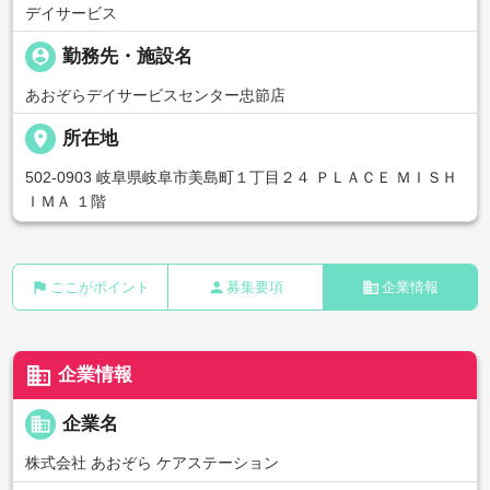
デイサービス
person_pin
勤務先・施設名
あおぞらデイサービスセンター忠節店
place
所在地
502-0903 岐阜県岐阜市美島町１丁目２４ ＰＬＡＣＥ ＭＩＳＨ
ＩＭＡ １階
flag
person
business
ここがポイント
募集要項
企業情報
business
企業情報
business
企業名
株式会社 あおぞら ケアステーション