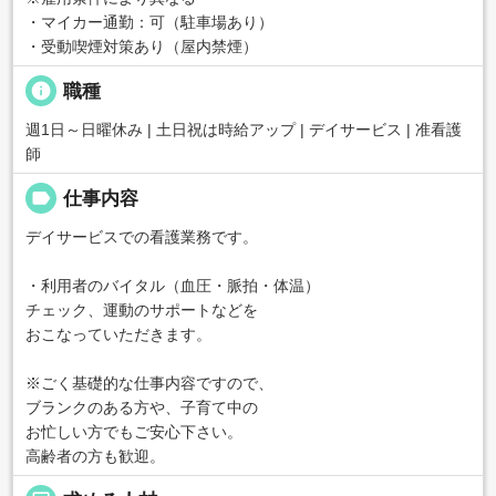
・マイカー通勤：可（駐車場あり）
・受動喫煙対策あり（屋内禁煙）
info
職種
週1日～日曜休み | 土日祝は時給アップ | デイサービス | 准看護
師
label
仕事内容
デイサービスでの看護業務です。
・利用者のバイタル（血圧・脈拍・体温）
チェック、運動のサポートなどを
おこなっていただきます。
※ごく基礎的な仕事内容ですので、
ブランクのある方や、子育て中の
お忙しい方でもご安心下さい。
高齢者の方も歓迎。