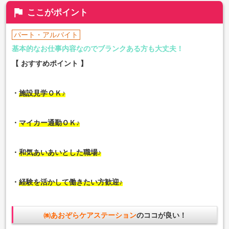
flag
ここがポイント
パート・アルバイト
基本的なお仕事内容なのでブランクある方も大丈夫！
【 おすすめポイント 】
・
施設見学ＯＫ♪
・
マイカー通勤ＯＫ♪
・
和気あいあいとした職場♪
・
経験を活かして働きたい方歓迎♪
㈱あおぞらケアステーション
のココが良い！