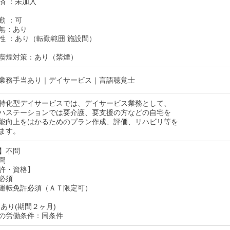
済 ：未加入
勤 ：可
無：あり
性 ：あり（転勤範囲 施設間）
喫煙対策：あり（禁煙）
業務手当あり｜デイサービス｜言語聴覚士
特化型デイサービスでは、デイサービス業務として、
ハステーションでは要介護、要支援の方などの自宅を
能向上をはかるためのプラン作成、評価、リハビリ等を
ます。
】不問
問
許・資格】
必須
運転免許必須（ＡＴ限定可）
あり(期間２ヶ月)
の労働条件：同条件