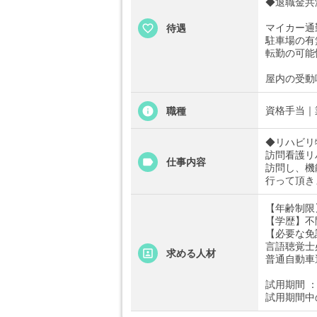
◆退職金共
マイカー通
待遇
駐車場の有
転勤の可能
屋内の受動
資格手当｜
職種
◆リハビリ
訪問看護リ
仕事内容
訪問し、機
行って頂き
【年齢制限
【学歴】不
【必要な免
言語聴覚士
求める人材
普通自動車
試用期間 ：
試用期間中