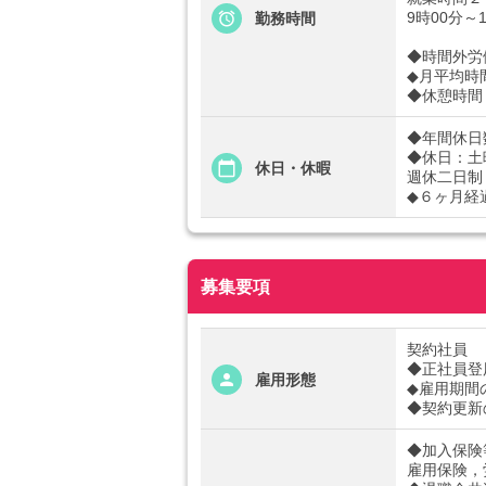
9時00分～
勤務時間
◆時間外労
◆月平均時
◆休憩時間
◆年間休日数
◆休日：土
休日・休暇
週休二日制
◆６ヶ月経
募集要項
契約社員
◆正社員登
雇用形態
◆雇用期間
◆契約更新
◆加入保険
雇用保険，