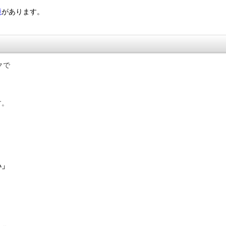
境
があります。
。
クで
す。
い」