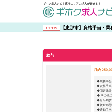
ギホク求人ナビ｜東海エリアの求人が探せます
schedule
【恵那市】資格手当・業務手
おすすめ!
給与
月給 250,0
◆業務手当 8
◆資格手当 2
◆固定残業
◆ その他
◆月平均労働
◆賃金形態
◆通勤手当