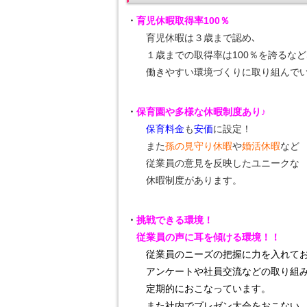
・
育児休暇取得率100％
育児休暇は３歳まで認め､
１歳までの取得率は100％を誇るなど
働きやすい環境づくりに取り組んでい
・
保育園や多様な休暇制度あり♪
保育料金
も
安価
に設定！
また
孫の見守り休暇
や
婚活休暇
など
従業員の意見を反映したユニークな
休暇制度があります。
・
挑戦できる環境！
従業員の声に耳を傾ける環境！！
従業員のニーズの把握に力を入れて
アンケートや社員交流
などの取り組
定期的におこなっています。
また社内でプレゼン大会をおこない