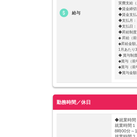
実費支給（
◆賃金締切
給与
◆賃金支払
◆支払月：
◆支払日：
◆昇給制度
◆ 昇給（
◆昇給金額
1月あたり
◆ 賞与制
◆賞与（前
◆賞与（前
◆賞与金額
勤務時間／休日
◆就業時間
就業時間１
8時00分～
就業時間２