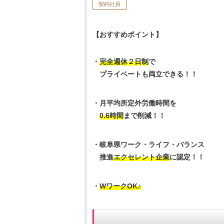
契約社員
【おすすめポイント】
・
完全週休２日制
で
プライベートも両立できる！！
・月平均所定外労働時間を
0.6時間
まで削減！！
・岐阜県ワーク・ライフ・バランス
推進
エクセレント企業
に認定！！
・
WワークOK♪