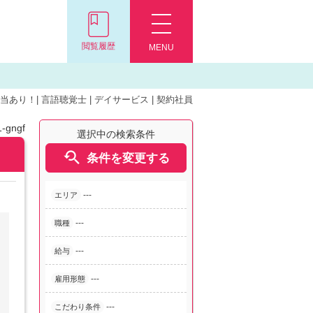
閲覧履歴
MENU
り！| 言語聴覚士 | デイサービス | 契約社員
-gngf
選択中の検索条件

条件を変更する
---
エリア
---
職種
---
給与
---
雇用形態
---
こだわり条件