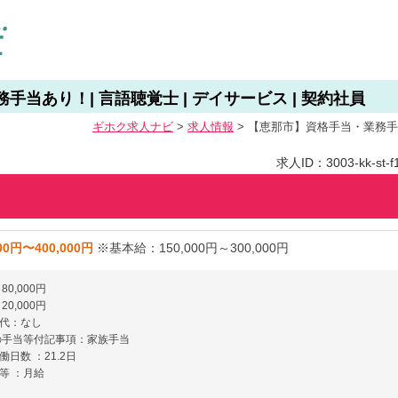
当あり！| 言語聴覚士 | デイサービス | 契約社員
ギホク求⼈ナビ
>
求人情報
>
【恵那市】資格手当・業務手当あ
求人ID：3003-kk-st-f1
00円〜400,000円
※基本給：150,000円～300,000円
0,000円
0,000円
代：なし
の手当等付記事項：家族手当
日数 ：21.2日
等 ：月給