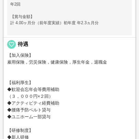
年2回
【賞与金額】
計 4.00ヶ月分（前年度実績）初年度 年2.3ヵ月分
favorite_border
待遇
【加入保険】
雇用保険，労災保険，健康保険，厚生年金，退職金
【福利厚生】
◆歓迎会忘年会等費用補助
（３，０００円×２回）
◆アクティビティ経費補助
◆腰痛予防ベルト貸与
◆ユニホーム一部貸与
【研修制度】
◆新人研修