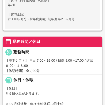
【賞与（前年度実績）の回数】
年2回
【賞与金額】
計 4.00ヶ月分（前年度実績）初年度 年2.3ヵ月分
calendar_today
勤務時間／休日

勤務時間
【基本シフト】 早出 7:00～16:00 / 日勤 8:00～17:00 / 遅出
９:00～１８:00
【休憩時間】 全て90分
calendar_today
休日・休暇
【休日】
月９日休みがあります。
※6ヶ月経過後、年次有給休暇10日支給