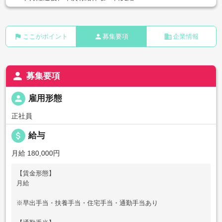
flag
person
business
ここがポイント
募集要項
企業情報
person
募集要項
person
雇用形態
正社員
attach_money
給与
月給 180,000円
【賃金形態】
月給
※早出手当・扶養手当・住宅手当・通勤手当あり