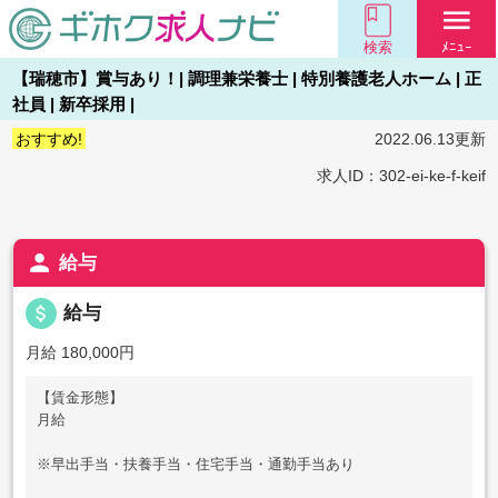
menu
検索
ﾒﾆｭｰ
【瑞穂市】賞与あり！| 調理兼栄養士 | 特別養護老人ホーム | 正
社員 | 新卒採用 |
おすすめ!
2022.06.13更新
求人ID：302-ei-ke-f-keif
person
給与
attach_money
給与
月給 180,000円
【賃金形態】
月給
※早出手当・扶養手当・住宅手当・通勤手当あり