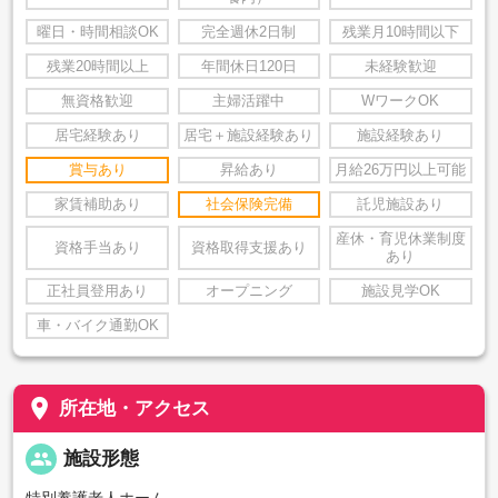
曜日・時間相談OK
完全週休2日制
残業月10時間以下
残業20時間以上
年間休日120日
未経験歓迎
無資格歓迎
主婦活躍中
WワークOK
居宅経験あり
居宅＋施設経験あり
施設経験あり
賞与あり
昇給あり
月給26万円以上可能
家賃補助あり
社会保険完備
託児施設あり
産休・育児休業制度
資格手当あり
資格取得支援あり
あり
正社員登用あり
オープニング
施設見学OK
車・バイク通勤OK
place
所在地・アクセス
people
施設形態
特別養護老人ホーム