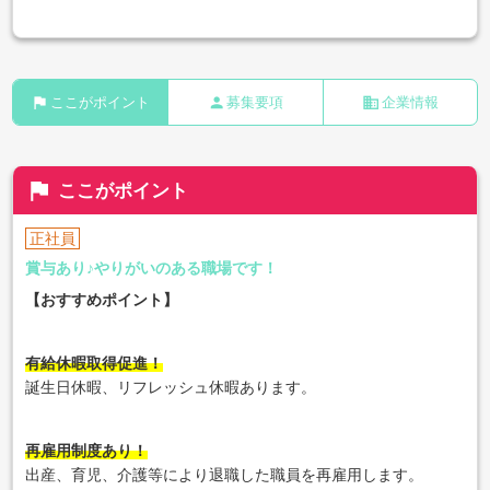
flag
person
business
ここがポイント
募集要項
企業情報
flag
ここがポイント
正社員
賞与あり♪やりがいのある職場です！
【おすすめポイント】
有給休暇取得促進！
誕生日休暇、リフレッシュ休暇あります。
再雇用制度あり！
出産、育児、介護等により退職した職員を再雇用します。