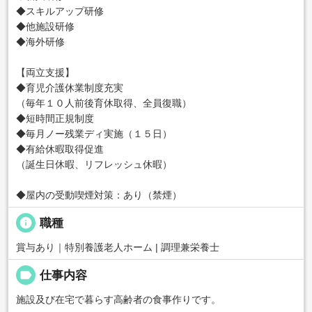
◆スキルアップ研修
◆他施設研修
◆海外研修
【両立支援】
◆育児介護休業制度充実
（毎年１０人前後育休取得、全員復職）
◆短時間正規制度
◆毎月ノー残業ディ実施（１５日）
◆有給休暇取得促進
（誕生日休暇、リフレッシュ休暇）
◆屋内の受動喫煙対策：あり（禁煙）
info
職種
賞与あり｜特別養護老人ホーム | 調理兼栄養士
label
仕事内容
施設及び在宅で暮らす高齢者の食事作りです。