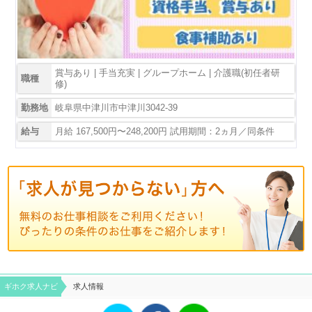
賞与あり | 手当充実 | グループホーム | 介護職(初任者研
職種
修)
勤務地
岐阜県中津川市中津川3042-39
給与
月給 167,500円〜248,200円 試用期間：2ヵ月／同条件
ギホク求⼈ナビ
求人情報