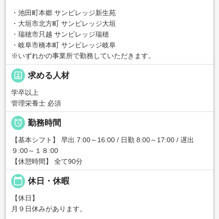
・池田町本郷 サンビレッジ新生苑
・大垣市北方町 サンビレッジ大垣
・瑞穂市只越 サンビレッジ瑞穂
・岐阜市橋本町 サンビレッジ岐阜
※いずれかの事業所で勤務していただきます。
portrait
求める人材
学卒以上
管理栄養士 必須

勤務時間
【基本シフト】 早出 7:00～16:00 / 日勤 8:00～17:00 / 遅出
９:00～１８:00
【休憩時間】 全て90分
calendar_today
休日・休暇
【休日】
月９日休みがあります。