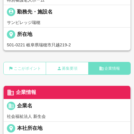
person_pin
勤務先・施設名
サンビレッジ瑞穂
place
所在地
501-0221 岐阜県瑞穂市只越219-2
flag
person
business
ここがポイント
募集要項
企業情報
business
企業情報
business
企業名
社会福祉法人 新生会
place
本社所在地