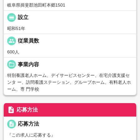
岐阜県揖斐郡池田町本郷1501
calendar_view_day
設立
昭和51年
people
従業員数
600人
folder_open
事業内容
特別養護老人ホーム、デイサービスセンター、在宅介護支援セ
ンタ ー、訪問看護ステーション、グループホーム、有料老人ホ
ーム、専 門学校
description
応募方法
description
応募方法
『この求人に応募する』