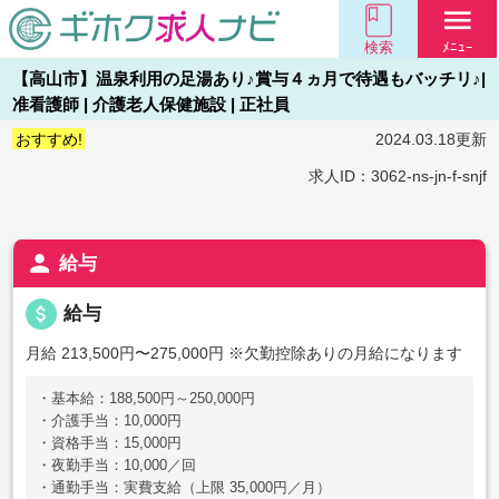
menu
検索
ﾒﾆｭｰ
【高山市】温泉利用の足湯あり♪賞与４ヵ月で待遇もバッチリ♪|
准看護師 | 介護老人保健施設 | 正社員
おすすめ!
2024.03.18更新
求人ID：3062-ns-jn-f-snjf
person
給与
attach_money
給与
月給 213,500円〜275,000円
※欠勤控除ありの月給になります
・基本給：188,500円～250,000円
・介護手当：10,000円
・資格手当：15,000円
・夜勤手当：10,000／回
・通勤手当：実費支給（上限 35,000円／月）