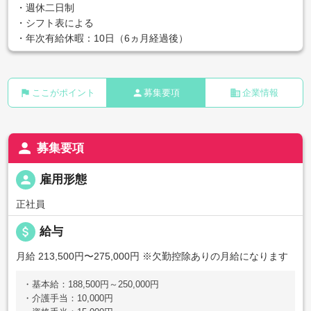
・週休二日制
・シフト表による
・年次有給休暇：10日（6ヵ月経過後）
flag
person
business
ここがポイント
募集要項
企業情報
person
募集要項
person
雇用形態
正社員
attach_money
給与
月給 213,500円〜275,000円
※欠勤控除ありの月給になります
・基本給：188,500円～250,000円
・介護手当：10,000円