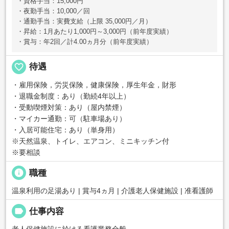
・資格手当：15,000円
・夜勤手当：10,000／回
・通勤手当：実費支給（上限 35,000円／月）
・昇給：1月あたり1,000円～3,000円（前年度実績）
・賞与：年2回／計4.00ヵ月分（前年度実績）
favorite_border
待遇
・雇用保険，労災保険，健康保険，厚生年金，財形
・退職金制度：あり（勤続4年以上）
・受動喫煙対策：あり（屋内禁煙）
・マイカー通勤：可（駐車場あり）
・入居可能住宅：あり（単身用）
※天然温泉、トイレ、エアコン、ミニキッチン付
※要相談
info
職種
温泉利用の足湯あり | 賞与4ヵ月 | 介護老人保健施設 | 准看護師
label
仕事内容