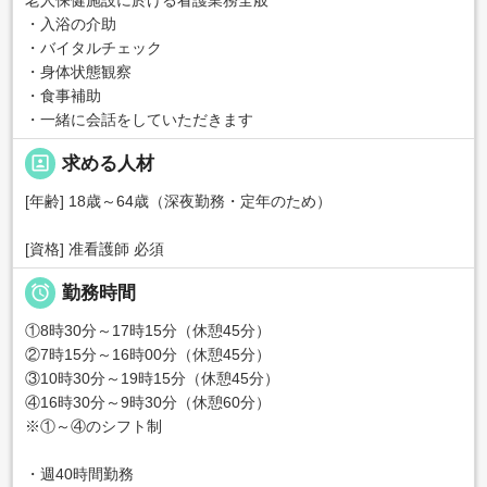
老人保健施設に於ける看護業務全般
・入浴の介助
・バイタルチェック
・身体状態観察
・食事補助
・一緒に会話をしていただきます
portrait
求める人材
[年齢] 18歳～64歳（深夜勤務・定年のため）
[資格] 准看護師 必須

勤務時間
①8時30分～17時15分（休憩45分）
②7時15分～16時00分（休憩45分）
③10時30分～19時15分（休憩45分）
④16時30分～9時30分（休憩60分）
※①～④のシフト制
・週40時間勤務