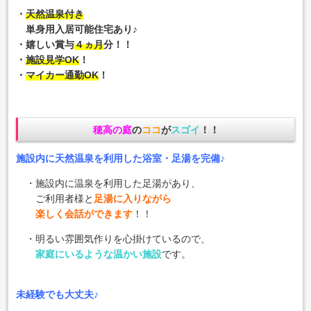
・
天然温泉付き
単身用入居可能住宅あり♪
・嬉しい賞与
４ヵ月
分！！
・
施設見学OK
！
・
マイカー通勤OK
！
穂高の庭
の
ココ
が
スゴイ
！！
施設内に天然温泉を利用した浴室・足湯を完備♪
・施設内に温泉を利用した足湯があり、
ご利用者様と
足湯に入りながら
楽しく会話ができます
！！
・明るい雰囲気作りを心掛けているので、
家庭にいるような温かい施設
です。
未経験でも大丈夫♪