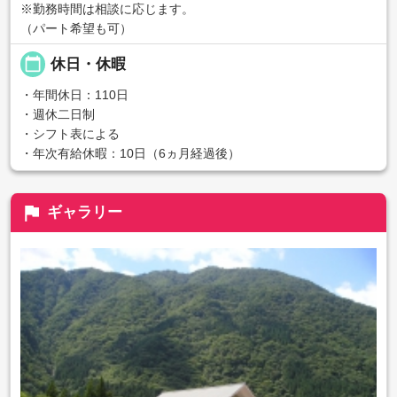
※勤務時間は相談に応じます。
（パート希望も可）
calendar_today
休日・休暇
・年間休日：110日
・週休二日制
・シフト表による
・年次有給休暇：10日（6ヵ月経過後）
flag
ギャラリー