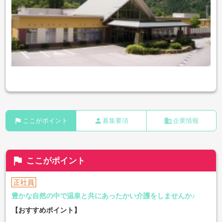
flag
person
business
ここがポイント
募集要項
企業情報
flag
ここがポイント
正社員
豊かな自然の中で温泉と共にあったかい介護をしませんか♪
【おすすめポイント】