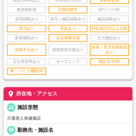
残業20時間以上
年間休日120日
未経験歓迎
無資格歓迎
主婦活躍中
WワークOK
居宅経験あり
居宅＋施設経験あり
施設経験あり
賞与あり
昇給あり
月給26万円以上可能
家賃補助あり
社会保険完備
託児施設あり
産休・育児休業制度
資格手当あり
資格取得支援あり
あり
正社員登用あり
オープニング
施設見学OK
車・バイク通勤OK
place
所在地・アクセス
people
施設形態
介護老人保健施設
person_pin
勤務先・施設名