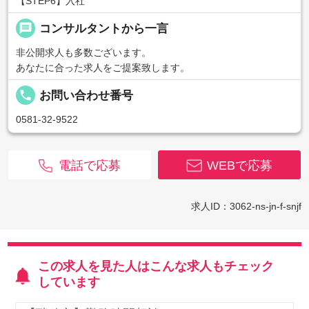
【STEP6】入社
message
コンサルタントから一言
非公開求人も多数ございます。
あなたに合った求人をご提案致します。
local_phone
お問い合わせ番号
0581-32-9522
電話で応募
WEBで応募
求人ID：3062-ns-jn-f-snjf
この求人を見た人はこんな求人もチェック
しています