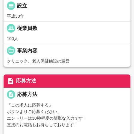
calendar_view_day
設立
平成30年
people
従業員数
100人
folder_open
事業内容
クリニック、老人保健施設の運営
description
応募方法
description
応募方法
『この求人に応募する』
ボタンよりご応募ください。
エントリーは30秒程度の簡単な入力です！
直接のお電話もお待ちしております！