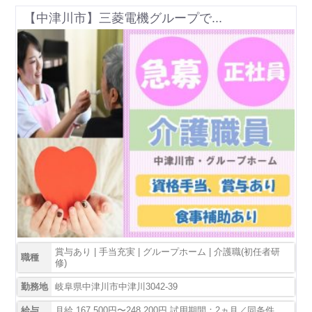
【中津川市】三菱電機グループで...
賞与あり | 手当充実 | グループホーム | 介護職(初任者研
職種
修)
勤務地
岐阜県中津川市中津川3042-39
給与
月給 167,500円〜248,200円 試用期間：2ヵ月／同条件