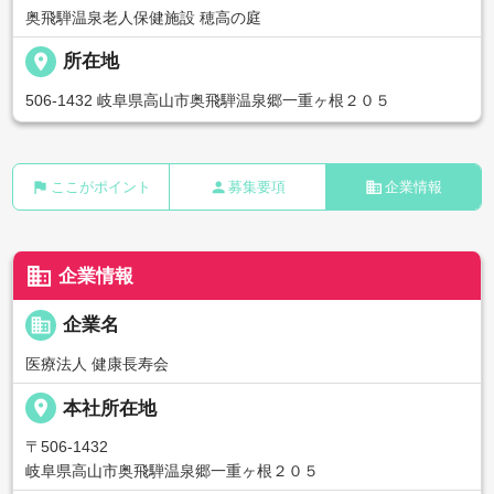
奥飛騨温泉老人保健施設 穂高の庭
place
所在地
506-1432 岐阜県高山市奥飛騨温泉郷一重ヶ根２０５
flag
person
business
ここがポイント
募集要項
企業情報
business
企業情報
business
企業名
医療法人 健康長寿会
place
本社所在地
〒506-1432
岐阜県高山市奥飛騨温泉郷一重ヶ根２０５