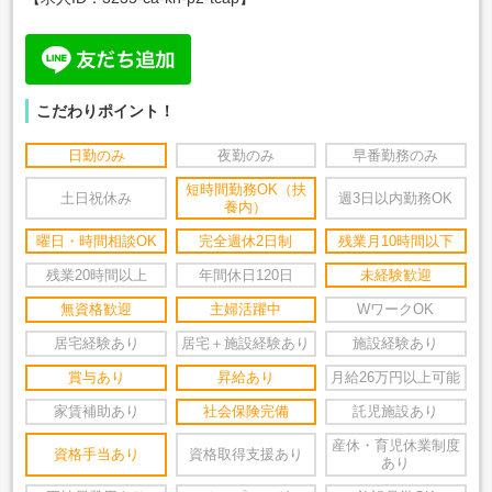
こだわりポイント！
日勤のみ
夜勤のみ
早番勤務のみ
短時間勤務OK（扶
土日祝休み
週3日以内勤務OK
養内）
曜日・時間相談OK
完全週休2日制
残業月10時間以下
残業20時間以上
年間休日120日
未経験歓迎
無資格歓迎
主婦活躍中
WワークOK
居宅経験あり
居宅＋施設経験あり
施設経験あり
賞与あり
昇給あり
月給26万円以上可能
家賃補助あり
社会保険完備
託児施設あり
産休・育児休業制度
資格手当あり
資格取得支援あり
あり