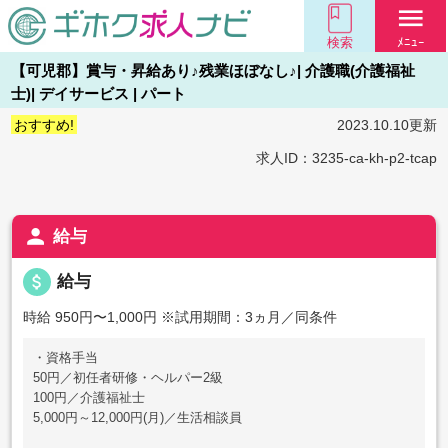
menu
検索
ﾒﾆｭｰ
【可児郡】賞与・昇給あり♪残業ほぼなし♪| 介護職(介護福祉
士)| デイサービス | パート
おすすめ!
2023.10.10更新
求人ID：3235-ca-kh-p2-tcap
person
給与
attach_money
給与
時給 950円〜1,000円
※試用期間：3ヵ月／同条件
・資格手当
50円／初任者研修・ヘルパー2級
100円／介護福祉士
5,000円～12,000円(月)／生活相談員