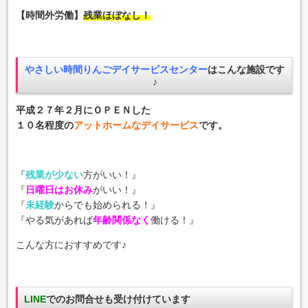
【時間外労働】
残業ほぼなし！
やさしい時間りんごデイサービスセンター
はこんな施設です
♪
平成２７年２月にＯＰＥＮした
１０名程度の
アットホームなデイサービス
です。
『
残業が少ない
方がいい！』
『
日曜日はお休み
がいい！』
『
未経験
からでも始められる！』
『やる気があれば
年齢関係なく
働ける！』
こんな方におすすめです♪
LINE
でのお問合せも受け付けています