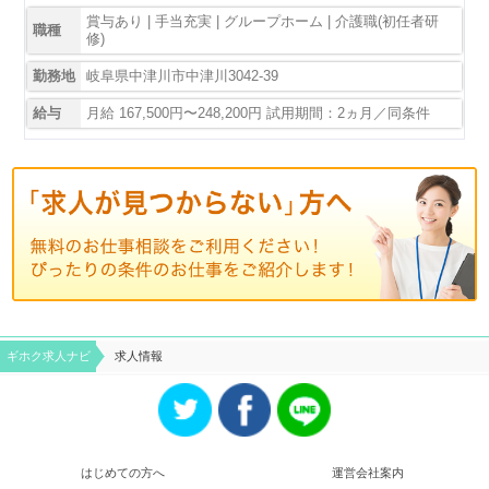
賞与あり | 手当充実 | グループホーム | 介護職(初任者研
職種
修)
勤務地
岐阜県中津川市中津川3042-39
給与
月給 167,500円〜248,200円 試用期間：2ヵ月／同条件
ギホク求⼈ナビ
求人情報
はじめての方へ
運営会社案内