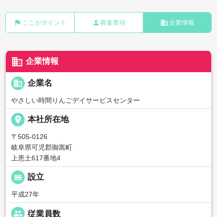
flag
person
business
ここがポイント
募集要項
企業情報
business
企業情報
business
企業名
やさしい時間りんごデイサービスセンター
place
本社所在地
〒505-0126
岐阜県可児郡御嵩町
上恵土617番地4
calendar_view_day
設立
平成27年
people
従業員数