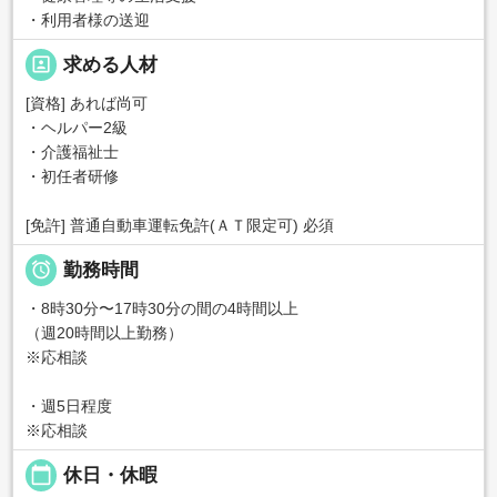
・利用者様の送迎
portrait
求める人材
[資格] あれば尚可
・ヘルパー2級
・介護福祉士
・初任者研修
[免許] 普通自動車運転免許(ＡＴ限定可) 必須

勤務時間
・8時30分〜17時30分の間の4時間以上
（週20時間以上勤務）
※応相談
・週5日程度
※応相談
calendar_today
休日・休暇