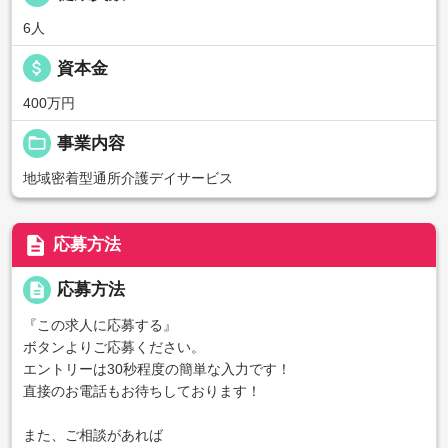
6人
attach_money
資本金
400万円
folder_open
事業内容
地域密着型通所介護デイサービス
description
応募方法
description
応募方法
『この求人に応募する』
ボタンよりご応募ください。
エントリーは30秒程度の簡単な入力です！
直接のお電話もお待ちしております！
また、ご相談があれば