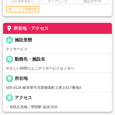
正社員登用あり
オープニング
施設見学OK
車・バイク通勤OK
place
所在地・アクセス
people
施設形態
デイサービス
person_pin
勤務先・施設名
やさしい時間りんごデイサービスセンター
place
所在地
505-0126 岐阜県可児郡御嵩町上恵土617番地4

アクセス
・名鉄広見線／明智駅 徒歩10分