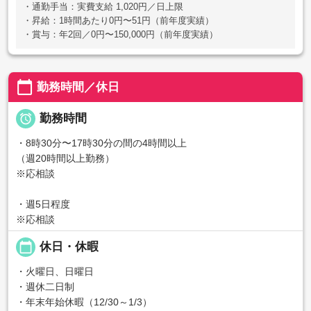
・通勤手当：実費支給 1,020円／日上限
・昇給：1時間あたり0円〜51円（前年度実績）
・賞与：年2回／0円〜150,000円（前年度実績）
calendar_today
勤務時間／休日

勤務時間
・8時30分〜17時30分の間の4時間以上
（週20時間以上勤務）
※応相談
・週5日程度
※応相談
calendar_today
休日・休暇
・火曜日、日曜日
・週休二日制
・年末年始休暇（12/30～1/3）