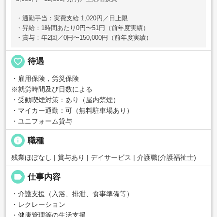
・通勤手当：実費支給 1,020円／日上限
・昇給：1時間あたり0円〜51円（前年度実績）
・賞与：年2回／0円〜150,000円（前年度実績）
favorite_border
待遇
・雇用保険，労災保険
※就労時間及び日数による
・受動喫煙対策：あり（屋内禁煙）
・マイカー通勤：可（無料駐車場あり）
・ユニフォーム貸与
info
職種
残業ほぼなし | 賞与あり | デイサービス | 介護職(介護福祉士)
label
仕事内容
・介護支援（入浴、排泄、食事準備等）
・レクレーション
・健康管理等の生活支援