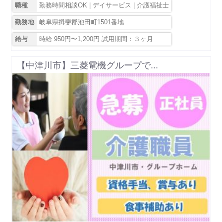
職種
勤務時間相談OK | デイサービス | 介護福祉士
勤務地
岐阜県揖斐郡池田町1501番地
給与
時給 950円〜1,200円 試用期間：３ヶ月
【中津川市】三菱電機グループで...