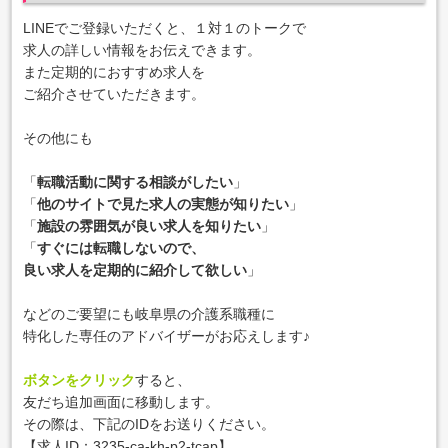
LINEでご登録いただくと、１対１のトークで
求人の詳しい情報をお伝えできます。
また定期的におすすめ求人を
ご紹介させていただきます。
その他にも
「
転職活動に関する相談がしたい
」
「
他のサイトで見た求人の実態が知りたい
」
「
施設の雰囲気が良い求人を知りたい
」
「
すぐには転職しないので、
良い求人を定期的に紹介して欲しい
」
などのご要望にも岐阜県の介護系職種に
特化した専任のアドバイザーがお応えします♪
ボタンをクリック
すると、
友だち追加画面に移動します。
その際は、下記のIDをお送りください。
【求人ID：
3235-ca-kh-p2-tcap
】