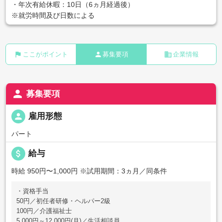
・年次有給休暇：10日（6ヵ月経過後）
※就労時間及び日数による
flag
person
business
ここがポイント
募集要項
企業情報
person
募集要項
person
雇用形態
パート
attach_money
給与
時給 950円〜1,000円
※試用期間：3ヵ月／同条件
・資格手当
50円／初任者研修・ヘルパー2級
100円／介護福祉士
5,000円～12,000円(月)／生活相談員