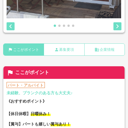


flag
person
business
ここがポイント
募集要項
企業情報
flag
ここがポイント
パート・アルバイト
未経験、ブランクのある方も大丈夫♪
《おすすめポイント》
【休日休暇】
日曜休み！
【賞与】パートも嬉しい
賞与あり！