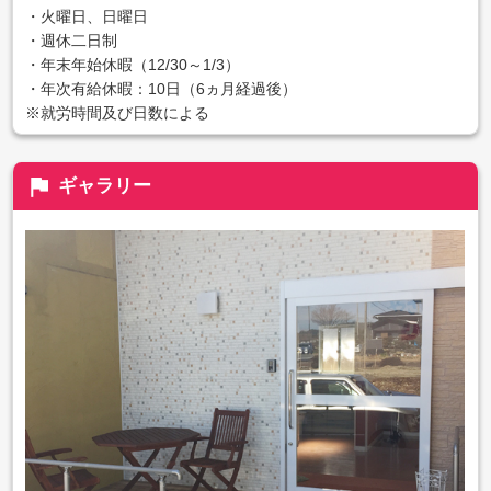
・火曜日、日曜日
・週休二日制
・年末年始休暇（12/30～1/3）
・年次有給休暇：10日（6ヵ月経過後）
※就労時間及び日数による
flag
ギャラリー