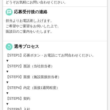
どうぞお気軽にお問い合わせください。
chat
応募受付後の連絡
担当よりお電話差し上げます。
ご希望やご要望をお伺いした上で、
面談日のご案内をいたします。
replay
選考プロセス
【STEP1】応募ボタン・お電話にてお問合わせください。
▼
【STEP2】面談（当社担当者）
▼
【STEP3】面接（施設面接担当者）
▼
【STEP4】内定（面接1週間程度）
▼
【STEP5】契約
▼
【STEP6】入社