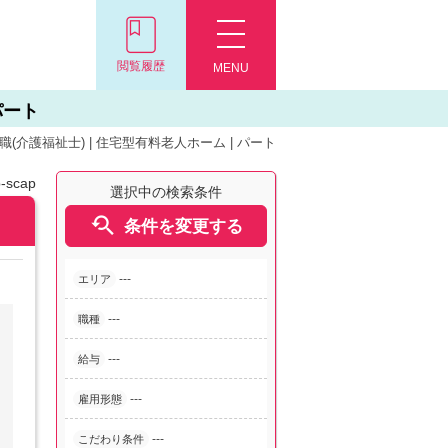
閲覧履歴
MENU
パート
(介護福祉士) | 住宅型有料老人ホーム | パート
-scap
選択中の検索条件

条件を変更する
---
エリア
---
職種
---
給与
---
雇用形態
---
こだわり条件