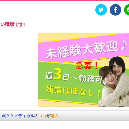
い職場です♪
㈱ＹＹメディカル
の
ココ
が
魅力