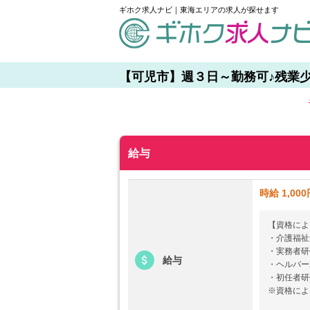
ギホク求人ナビ｜東海エリアの求人が探せます
schedule
【可児市】週３日～勤務可♪残業少なめ
給与
時給 1,000
【資格によ
・介護福祉士
・実務者研修
給与
・ヘルパー2
・初任者研修
※資格によ