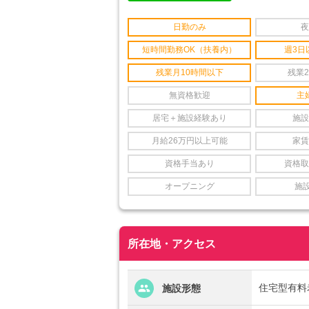
日勤のみ
夜
短時間勤務OK（扶養内）
週3日
残業月10時間以下
残業
無資格歓迎
主
居宅＋施設経験あり
施設
月給26万円以上可能
家賃
資格手当あり
資格取
オープニング
施
所在地・アクセス
住宅型有料
施設形態