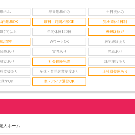
勤のみ
早番勤務のみ
土日祝休み
以内勤務OK
曜日・時間相談OK
完全週休2日制
20時間以上
年間休日120日
未経験歓迎
婦活躍中
WワークOK
居宅経験あり
経験あり
賞与あり
昇給あり
補助あり
社会保険完備
託児施設あり
得支援あり
産休・育児休業制度あり
正社員登用あり
設見学OK
車・バイク通勤OK
老人ホーム