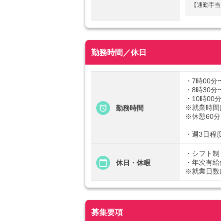
【通勤手当
勤務時間／休日
・7時00分
・8時30分
・10時00
※就業時間
勤務時間
※休憩60分
・週3日程
・シフト制
・年次有給
休日・休暇
※就業日数
募集要項