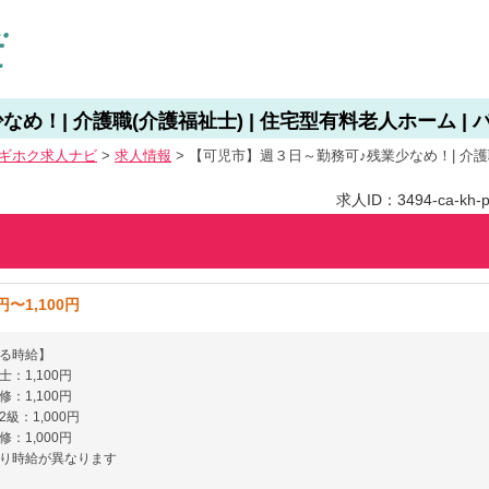
！| 介護職(介護福祉士) | 住宅型有料老人ホーム | 
ギホク求⼈ナビ
>
求人情報
>
【可児市】週３日～勤務可♪残業少なめ！| 介護職
求人ID：3494-ca-kh-p
円〜1,100円
る時給】
：1,100円
：1,100円
級：1,000円
：1,000円
り時給が異なります