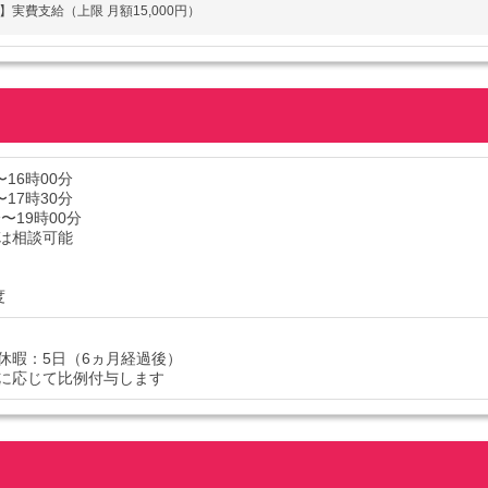
】実費支給（上限 月額15,000円）
〜16時00分
〜17時30分
分〜19時00分
は相談可能
度
休暇：5日（6ヵ月経過後）
に応じて比例付与します