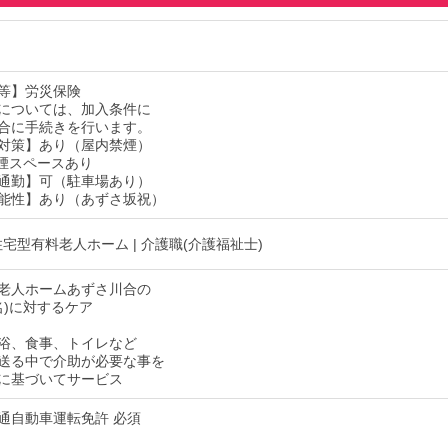
等】労災保険
については、加入条件に
合に手続きを行います。
対策】あり（屋内禁煙）
煙スペースあり
通勤】可（駐車場あり）
能性】あり（あずさ坂祝）
 住宅型有料老人ホーム | 介護職(介護福祉士)
老人ホームあずさ川合の
名)に対するケア
浴、食事、トイレなど
送る中で介助が必要な事を
に基づいてサービス
通自動車運転免許 必須