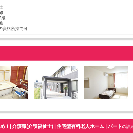
士
修
2級
修
の資格所持で可
| 介護職(介護福祉士) | 住宅型有料老人ホーム | パート
の詳