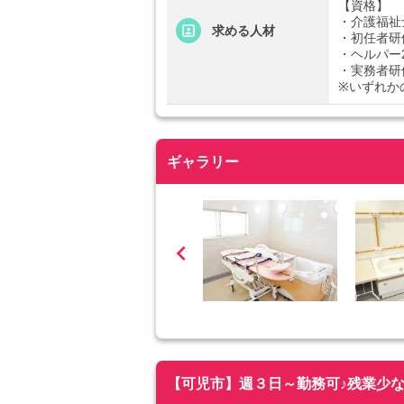
【資格】
・介護福祉
求める人材
・初任者研
・ヘルパー
・実務者研
※いずれか
ギャラリー

【可児市】週３日～勤務可♪残業少なめ！