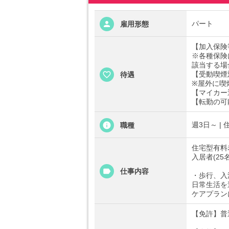
パート
雇用形態
【加入保険
※各種保険
該当する場
【受動喫煙
待遇
※屋外に喫
【マイカー
【転勤の可
週3日～ |
職種
住宅型有料
入居者(25
仕事内容
・歩行、入
日常生活を
ケアプラン
【免許】普