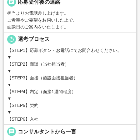
chat
応募受付後の連絡
担当よりお電話差し上げます。
ご希望やご要望をお伺いした上で、
面談日のご案内をいたします。
replay
選考プロセス
【STEP1】応募ボタン・お電話にてお問合わせください。
▼
【STEP2】面談（当社担当者）
▼
【STEP3】面接（施設面接担当者）
▼
【STEP4】内定（面接1週間程度）
▼
【STEP5】契約
▼
【STEP6】入社
message
コンサルタントから一言