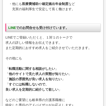
・他にも
医療費補助
や
確定拠出年金制度
など
充実の福利厚生で安定して長く働けます。
LINE
でのお問合せも受け付けています。
LINEでご登録いただくと、１対１のトークで
求人の詳しい情報をお伝えできます。
また定期的におすすめ求人をご紹介させていただきます。
その他にも
「
転職活動に関する相談がしたい
」
「
他のサイトで見た求人の実態が知りたい
」
「
施設の雰囲気が良い求人を知りたい
」
「
すぐには転職しないので、
良い求人を定期的に紹介して欲しい
」
などのご要望にも岐阜県の介護系職種に
特化した専任のアドバイザーがお応えします♪