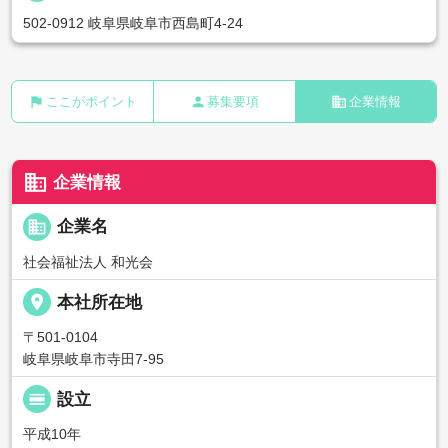
502-0912 岐阜県岐阜市西島町4-24
flag
person
business
ここがポイント
募集要項
企業情報
business
企業情報
business
企業名
社会福祉法人 和光会
place
本社所在地
〒501-0104
岐阜県岐阜市寺田7-95
calendar_view_day
設立
平成10年