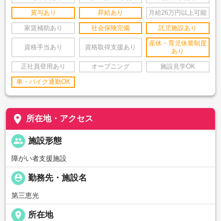
賞与あり
昇給あり
月給26万円以上可能
家賃補助あり
社会保険完備
託児施設あり
産休・育児休業制度
資格手当あり
資格取得支援あり
あり
正社員登用あり
オープニング
施設見学OK
車・バイク通勤OK
place
所在地・アクセス
people
施設形態
障がい者支援施設
person_pin
勤務先・施設名
第三恵光
place
所在地