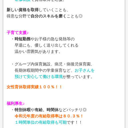
新しい資格を取得
していくことも、
得意な分野で
自分のスキルを磨く
ことも◎
子育て支援♪
・
時短勤務
やお子様の急な発熱等の
早退にも、優しく送り出してくれる
温かい雰囲気があります。
・グループ内保育施設、病児・病後児保育園、
長期休暇期間中の学童保育など、
お子さんを
預けて安心して働ける環境
が整っています。
女性育休取得実績１００％！！
福利厚生♪
・
特別休暇
や
有給、時間休
などバッチリ◎
令和元年度の有給取得率は８０.３％！
１時間単位の有給取得も可能
です！！