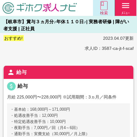
menu
検索
ﾒﾆｭｰ
【岐阜市】賞与３ヵ月分♪年休１１０日♪| 実務者研修 | 障がい
者支援 | 正社員
おすすめ!
2023.04.07更新
求人ID：3587-ca-jt-f-scaf
person
給与
attach_money
給与
月給 225,000円〜228,000円
※試用期間：3ヵ月／同条件
・基本給：168,000円～171,000円
・処遇改善手当：12,000円
・特定処遇改善手当：10,000円
・夜勤手当：7,000円／回（月4～6回）
・通勤手当：実費支給（30,000円／月上限）