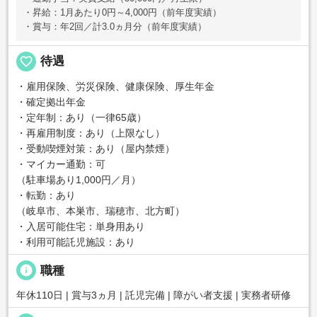
・昇給：1月あたり0円～4,000円（前年度実績）
・賞与：年2回／計3.0ヵ月分（前年度実績）
favorite_border
待遇
・雇用保険、労災保険、健康保険、厚生年金
・確定拠出年金
・定年制：あり（一律65歳）
・再雇用制度：あり（上限なし）
・受動喫煙対策：あり（屋内禁煙）
・マイカー通勤：可
（駐車場あり1,000円／月）
・転勤：あり
（岐阜市、本巣市、瑞穂市、北方町）
・入居可能住宅：単身用あり
・利用可能託児施設：あり
info
職種
年休110日 | 賞与3ヵ月 | 託児完備 | 障がい者支援 | 実務者研修