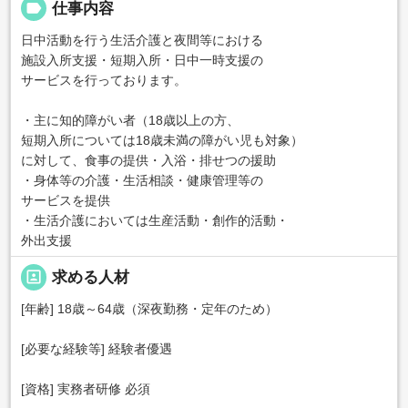
label
仕事内容
日中活動を行う生活介護と夜間等における
施設入所支援・短期入所・日中一時支援の
サービスを行っております。
・主に知的障がい者（18歳以上の方、
短期入所については18歳未満の障がい児も対象）
に対して、食事の提供・入浴・排せつの援助
・身体等の介護・生活相談・健康管理等の
サービスを提供
・生活介護においては生産活動・創作的活動・
外出支援
portrait
求める人材
[年齢] 18歳～64歳（深夜勤務・定年のため）
[必要な経験等] 経験者優遇
[資格] 実務者研修 必須