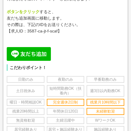
ボタンをクリック
すると、
友だち追加画面に移動します。
その際は、下記のIDをお送りください。
【求人ID：
3587-ca-jt-f-scaf
】
こだわりポイント！
日勤のみ
夜勤のみ
早番勤務のみ
短時間勤務OK（扶
土日祝休み
週3日以内勤務OK
養内）
曜日・時間相談OK
完全週休2日制
残業月10時間以下
残業20時間以上
年間休日120日
未経験歓迎
無資格歓迎
主婦活躍中
WワークOK
居宅経験あり
居宅＋施設経験あり
施設経験あり