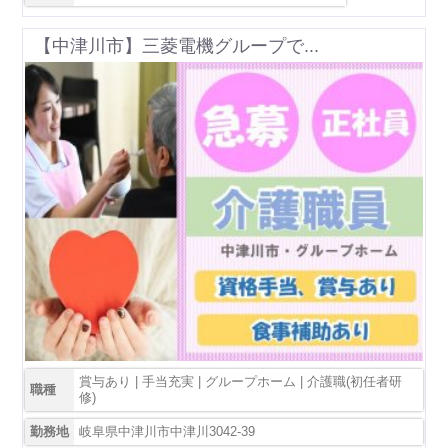
【中津川市】三菱電機グループで...
賞与あり | 手当充実 | グループホーム | 介護職(初任者研
職種
修)
勤務地
岐阜県中津川市中津川3042-39