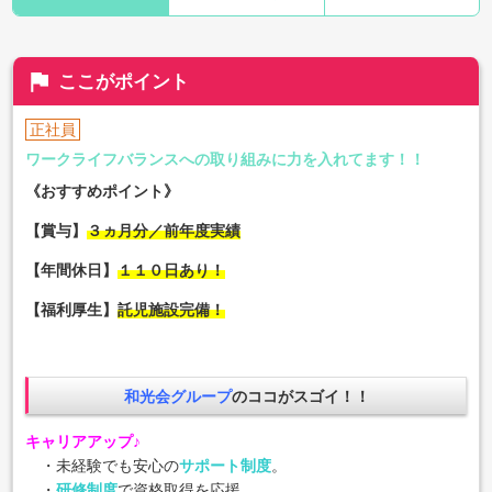
flag
ここがポイント
正社員
ワークライフバランスへの取り組みに力を入れてます！！
《おすすめポイント》
【賞与】
３ヵ月分／前年度実績
【年間休日】
１１０日あり！
【福利厚生】
託児施設完備
！
和光会グループ
のココがスゴイ！！
キャリアアップ♪
・未経験でも安心の
サポート制度
。
・
研修制度
で資格取得を応援。