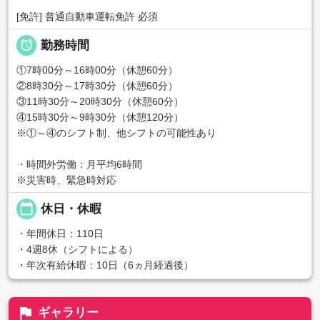
[免許] 普通自動車運転免許 必須

勤務時間
①7時00分～16時00分（休憩60分）
②8時30分～17時30分（休憩60分）
③11時30分～20時30分（休憩60分）
④15時30分～9時30分（休憩120分）
※①～④のシフト制、他シフトの可能性あり
・時間外労働：月平均6時間
※災害時、緊急時対応
calendar_today
休日・休暇
・年間休日：110日
・4週8休（シフトによる）
・年次有給休暇：10日（6ヵ月経過後）
flag
ギャラリー