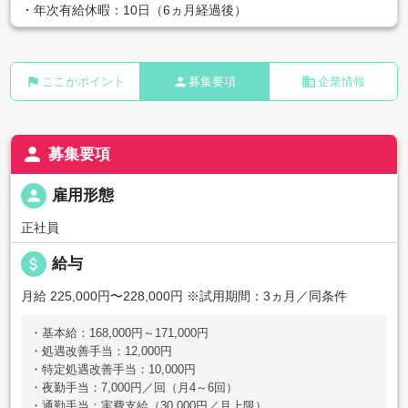
・年次有給休暇：10日（6ヵ月経過後）
flag
person
business
ここがポイント
募集要項
企業情報
person
募集要項
person
雇用形態
正社員
attach_money
給与
月給 225,000円〜228,000円
※試用期間：3ヵ月／同条件
・基本給：168,000円～171,000円
・処遇改善手当：12,000円
・特定処遇改善手当：10,000円
・夜勤手当：7,000円／回（月4～6回）
・通勤手当：実費支給（30,000円／月上限）