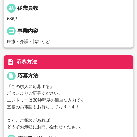
people
従業員数
686人
folder_open
事業内容
医療・介護・福祉など
description
応募方法
description
応募方法
『この求人に応募する』
ボタンよりご応募ください。
エントリーは30秒程度の簡単な入力です！
直接のお電話もお待ちしております！
また、ご相談があれば
どうぞお気軽にお問い合わせください。