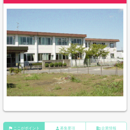
flag
person
business
ここがポイント
募集要項
企業情報