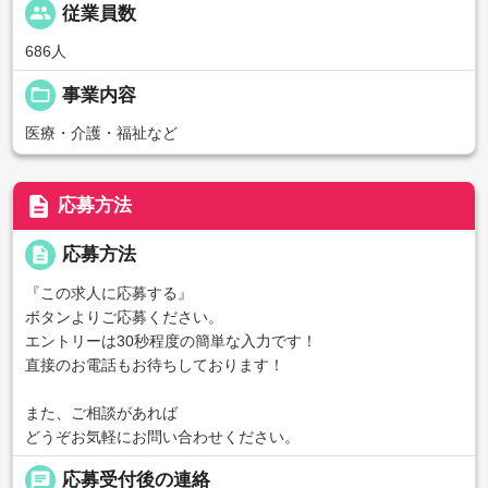
people
従業員数
686人
folder_open
事業内容
医療・介護・福祉など
description
応募方法
description
応募方法
『この求人に応募する』
ボタンよりご応募ください。
エントリーは30秒程度の簡単な入力です！
直接のお電話もお待ちしております！
また、ご相談があれば
どうぞお気軽にお問い合わせください。
chat
応募受付後の連絡