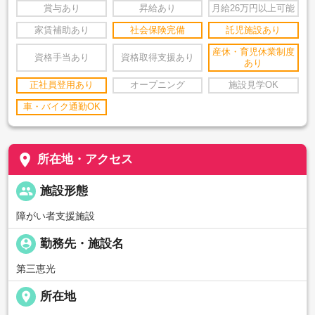
賞与あり
昇給あり
月給26万円以上可能
家賃補助あり
社会保険完備
託児施設あり
産休・育児休業制度
資格手当あり
資格取得支援あり
あり
正社員登用あり
オープニング
施設見学OK
車・バイク通勤OK
place
所在地・アクセス
people
施設形態
障がい者支援施設
person_pin
勤務先・施設名
第三恵光
place
所在地