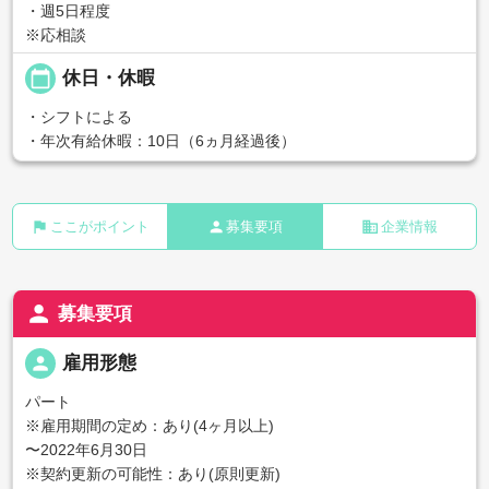
・週5日程度
※応相談
calendar_today
休日・休暇
・シフトによる
・年次有給休暇：10日（6ヵ月経過後）
flag
person
business
ここがポイント
募集要項
企業情報
person
募集要項
person
雇用形態
パート
※雇用期間の定め：あり(4ヶ月以上)
〜2022年6月30日
※契約更新の可能性：あり(原則更新)