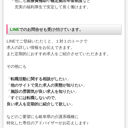
・他にも
医療費補助
や
確定拠出年金制度
など
充実の福利厚生で安定して長く働けます。
LINE
でのお問合せも受け付けています。
LINEでご登録いただくと、１対１のトークで
求人の詳しい情報をお伝えできます。
また定期的におすすめ求人をご紹介させていただきます。
その他にも
「
転職活動に関する相談がしたい
」
「
他のサイトで見た求人の実態が知りたい
」
「
施設の雰囲気が良い求人を知りたい
」
「
すぐには転職しないので、
良い求人を定期的に紹介して欲しい
」
などのご要望にも岐阜県の介護系職種に
特化した専任のアドバイザーがお応えします♪