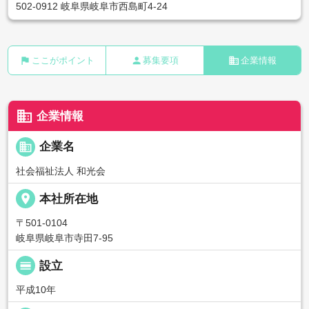
502-0912 岐阜県岐阜市西島町4-24
flag
person
business
ここがポイント
募集要項
企業情報
business
企業情報
business
企業名
社会福祉法人 和光会
place
本社所在地
〒501-0104
岐阜県岐阜市寺田7-95
calendar_view_day
設立
平成10年