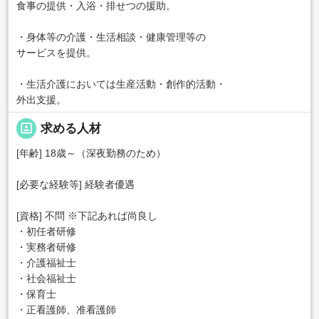
食事の提供・入浴・排せつの援助。
・身体等の介護・生活相談・健康管理等の
サービスを提供。
・生活介護においては生産活動・創作的活動・
外出支援。
portrait
求める人材
[年齢] 18歳～（深夜勤務のため）
[必要な経験等] 経験者優遇
[資格] 不問 ※下記あれば尚良し
・初任者研修
・実務者研修
・介護福祉士
・社会福祉士
・保育士
・正看護師、准看護師