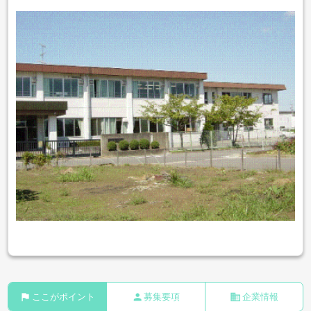
flag
person
business
ここがポイント
募集要項
企業情報