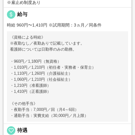
※雇止め制度あり
attach_money
給与
時給 960円〜1,410円
※試用期間：3ヵ月／同条件
《資格による時給》
※夜勤なし／夜勤ありで記載しています。
看護師については日勤帯のみの勤務。
・960円／1,180円（無資格）
・1,010円／1,210円（初任者・実務者・保育士）
・1,110円／1,260円（介護福祉士）
・1,060円／1,210円（社会福祉士）
・1,210円（准看護師）
・1,410円（正看護師）
《その他手当》
・夜勤手当：7,000円／回（月4～6回）
・通勤手当：実費支給（30,000円／月上限）
favorite_border
待遇