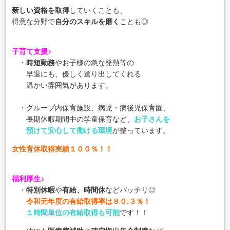
新しい資格を取得
していくことも、
得意な分野で
自分のスキルを磨く
ことも◎
子育て支援♪
・
時短勤務
やお子様の急な発熱等の
早退にも、優しく送り出してくれる
温かい雰囲気があります。
・グループ内保育施設、病児・病後児保育園、
長期休暇期間中の学童保育など、
お子さんを
預けて安心して働ける環境
が整っています。
女性育休取得実績１００％！！
福利厚生♪
・
特別休暇
や
有給、時間休
などバッチリ◎
令和元年度の有給取得率は８０.３％！
１時間単位の有給取得も可能
です！！