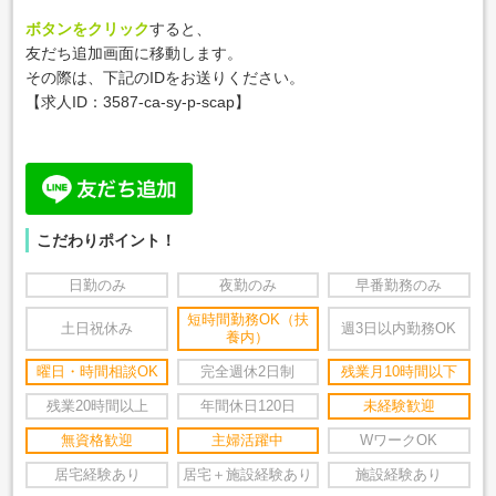
ボタンをクリック
すると、
友だち追加画面に移動します。
その際は、下記のIDをお送りください。
【求人ID：
3587-ca-sy-p-scap
】
こだわりポイント！
日勤のみ
夜勤のみ
早番勤務のみ
短時間勤務OK（扶
土日祝休み
週3日以内勤務OK
養内）
曜日・時間相談OK
完全週休2日制
残業月10時間以下
残業20時間以上
年間休日120日
未経験歓迎
無資格歓迎
主婦活躍中
WワークOK
居宅経験あり
居宅＋施設経験あり
施設経験あり