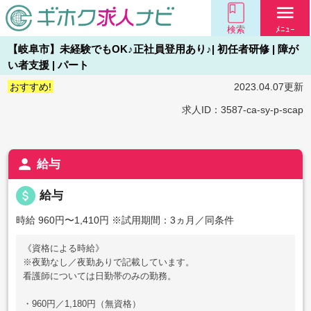
menu
検索
ﾒﾆｭｰ
【岐阜市】未経験でもOK♪正社員登用あり♪| 初任者研修 | 障が
い者支援 | パート
おすすめ!
2023.04.07更新
求人ID：3587-ca-sy-p-scap
person
給与
attach_money
給与
時給 960円〜1,410円
※試用期間：3ヵ月／同条件
《資格による時給》
※夜勤なし／夜勤ありで記載しています。
看護師については日勤帯のみの勤務。
・960円／1,180円（無資格）