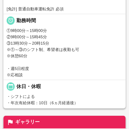
[免許] 普通自動車運転免許 必須

勤務時間
①9時00分～15時00分
②9時00分～15時45分
③13時30分～20時15分
※①～③のシフト制、希望者は夜勤も可
※休憩60分
・週5日程度
※応相談
calendar_today
休日・休暇
・シフトによる
・年次有給休暇：10日（6ヵ月経過後）
flag
ギャラリー