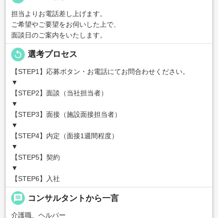
担当よりお電話差し上げます。
ご希望やご要望をお伺いした上で、
面談日のご案内をいたします。
replay
選考プロセス
【STEP1】応募ボタン・お電話にてお問合わせください。
▼
【STEP2】面談（当社担当者）
▼
【STEP3】面接（施設面接担当者）
▼
【STEP4】内定（面接1週間程度）
▼
【STEP5】契約
▼
【STEP6】入社
message
コンサルタントから一言
介護職、ヘルパー