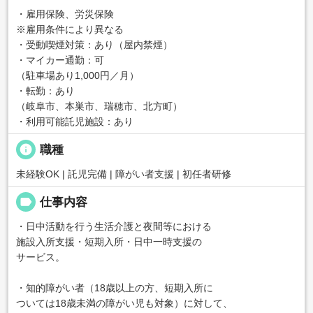
・雇用保険、労災保険
※雇用条件により異なる
・受動喫煙対策：あり（屋内禁煙）
・マイカー通勤：可
（駐車場あり1,000円／月）
・転勤：あり
（岐阜市、本巣市、瑞穂市、北方町）
・利用可能託児施設：あり
info
職種
未経験OK | 託児完備 | 障がい者支援 | 初任者研修
label
仕事内容
・日中活動を行う生活介護と夜間等における
施設入所支援・短期入所・日中一時支援の
サービス。
・知的障がい者（18歳以上の方、短期入所に
ついては18歳未満の障がい児も対象）に対して、