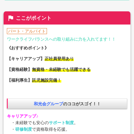
flag
ここがポイント
パート・アルバイト
ワークライフバランスへの取り組みに力を入れてます！！
《おすすめポイント》
【キャリアアップ】
正社員登用あり
【資格経験】
無資格・未経験でも活躍できる
【福利厚生】
託児施設完備
！
和光会グループ
のココがスゴイ！！
キャリアアップ♪
・未経験でも安心の
サポート制度
。
・
研修制度
で資格取得を応援。