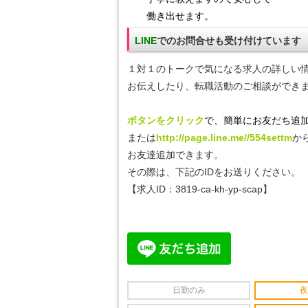
働き出せます。
LINE
でのお問合せも受け付けています
１対１のトークで気になる
求人の詳しい
お伝えしたり、転職活動のご相談ができ
ボタンをクリック
で、簡単にお友だち追加
または
http://page.line.me//554settm
か
お友達追加できます。
その際は、下記のIDをお送りください。
【求人ID：
3819-ca-kh-yp-scap
】
日勤のみ
夜