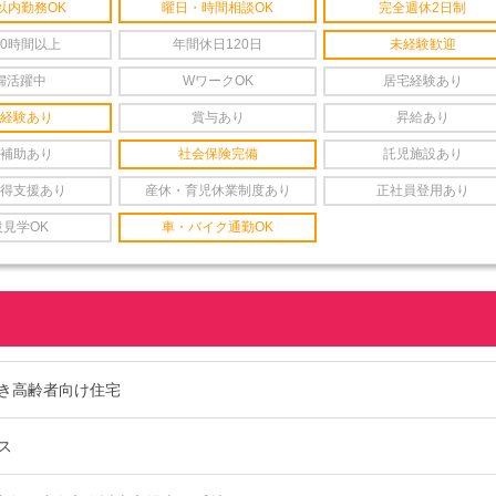
以内勤務OK
曜日・時間相談OK
完全週休2日制
20時間以上
年間休日120日
未経験歓迎
婦活躍中
WワークOK
居宅経験あり
経験あり
賞与あり
昇給あり
補助あり
社会保険完備
託児施設あり
得支援あり
産休・育児休業制度あり
正社員登用あり
設見学OK
車・バイク通勤OK
き高齢者向け住宅
ス