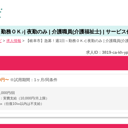
務ＯＫ♪| 夜勤のみ | 介護職員(介護福祉士) | サービ
ビ
>
求人情報
>
【岐阜市】急募！週1日～勤務ＯＫ♪| 夜勤のみ | 介護職員(介護
求人ID：3819-ca-kh-yp
00円〜
※試用期間：1ヶ月/同条件
000円/回
実費支給（10,000円/月上限）
1㎞（往復10㎞以内は不支給）