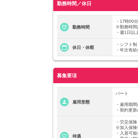
勤務時間／休日
・17時00
※勤務時間
勤務時間
・週1日以
・シフト制
休日・休暇
・年次有給
募集要項
パート
雇用形態
・雇用期間
・契約更新
・労災保険
※加入保険
・入居可能
待遇