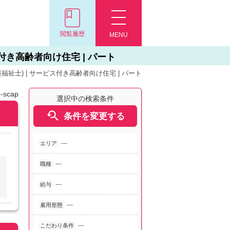
閲覧履歴
MENU
ス付き高齢者向け住宅 | パート
福祉士) | サービス付き高齢者向け住宅 | パート
-scap
選択中の検索条件

条件を変更する
---
エリア
---
職種
---
給与
---
雇用形態
---
こだわり条件