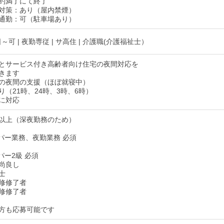
約満了にて終了
対策：あり（屋内禁煙）
通勤：可（駐車場あり）
日～可 | 夜勤専従 | サ高住 | 介護職(介護福祉士）
とサービス付き高齢者向け住宅の夜間対応を
きます
の夜間の支援（ほぼ就寝中）
り（21時、24時、3時、6時）
に対応
8歳以上（深夜勤務のため）
ルパー業務、夜勤業務 必須
ルパー2級 必須
尚良し
士
修修了者
修修了者
方も応募可能です