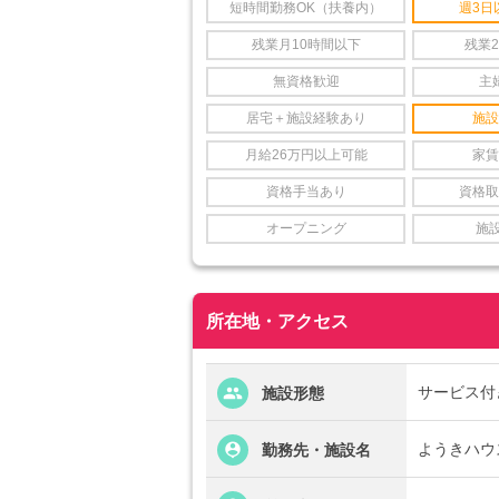
短時間勤務OK（扶養内）
週3日
残業月10時間以下
残業
無資格歓迎
主
居宅＋施設経験あり
施設
月給26万円以上可能
家賃
資格手当あり
資格取
オープニング
施
所在地・アクセス
サービス付
施設形態
ようきハウ
勤務先・施設名