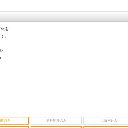
情報を
ます。
♪
ら
勤のみ
早番勤務のみ
土日祝休み