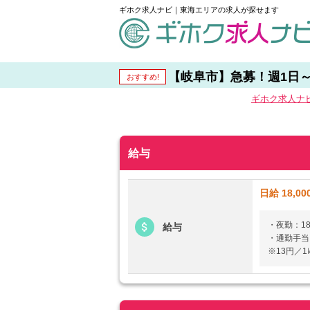
ギホク求人ナビ｜東海エリアの求人が探せます
schedule
【岐阜市】急募！週1日～勤
おすすめ!
ギホク求⼈ナ
給与
日給 18,0
・夜勤：18,
給与
・通勤手当：
※13円／