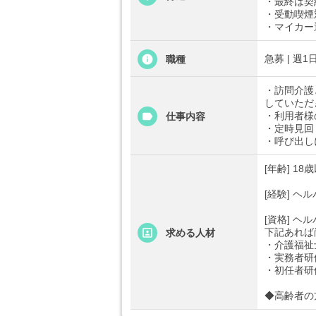
・最終は契
・受動喫煙
・マイカー
急募 | 週1
職種
・訪問介護
していただ
・利用者様
仕事内容
・定時見回
・呼び出し
[年齢] 1
[経験] ヘ
[資格] ヘ
下記あれば
求める人材
・介護福祉
・実務者研
・初任者研
◆高齢者の