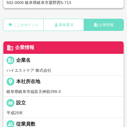
502-0006 岐阜県岐阜市粟野西5-713
flag
person
business
ここがポイント
募集要項
企業情報
business
企業情報
business
企業名
ハイエストケア 株式会社
place
本社所在地
岐阜県岐阜市福富天神前299-3
calendar_view_day
設立
平成25年
people
従業員数