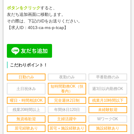
ボタンをクリック
すると、
友だち追加画面に移動します。
その際は、下記のIDをお送りください。
【求人ID：
4013-ca-ms-p-tcap
】
こだわりポイント！
日勤のみ
夜勤のみ
早番勤務のみ
短時間勤務OK（扶
土日祝休み
週3日以内勤務OK
養内）
曜日・時間相談OK
完全週休2日制
残業月10時間以下
残業20時間以上
年間休日120日
未経験歓迎
無資格歓迎
主婦活躍中
WワークOK
居宅経験あり
居宅＋施設経験あり
施設経験あり