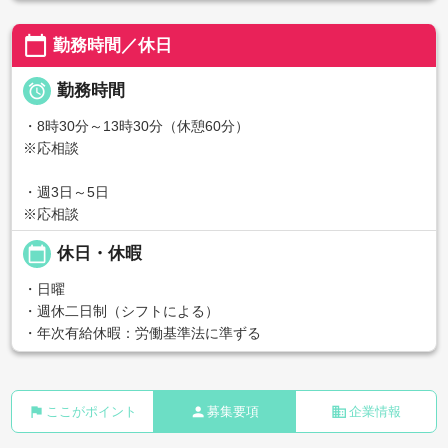
calendar_today
勤務時間／休日

勤務時間
・8時30分～13時30分（休憩60分）
※応相談
・週3日～5日
※応相談
calendar_today
休日・休暇
・日曜
・週休二日制（シフトによる）
・年次有給休暇：労働基準法に準ずる
flag
person
business
ここがポイント
募集要項
企業情報