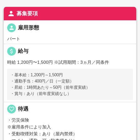
person
募集要項
person
雇用形態
パート
attach_money
給与
時給 1,200円〜1,500円
※試用期間：3ヵ月／同条件
・基本給：1,200円～1,500円
・通勤手当：400円／日（一定額）
・昇給：1時間あたり～50円（前年度実績）
・賞与：あり（前年度実績なし）
favorite_border
待遇
・労災保険
※雇用条件により加入
・受動喫煙対策：あり（屋内禁煙）