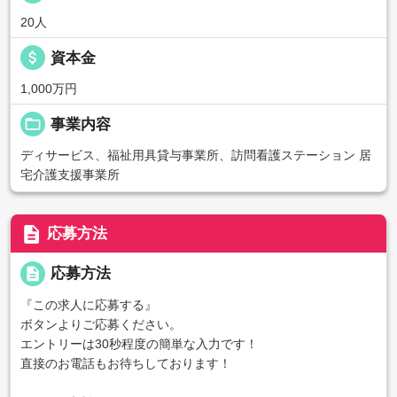
20人
attach_money
資本金
1,000万円
folder_open
事業内容
ディサービス、福祉用具貸与事業所、訪問看護ステーション 居
宅介護支援事業所
description
応募方法
description
応募方法
『この求人に応募する』
ボタンよりご応募ください。
エントリーは30秒程度の簡単な入力です！
直接のお電話もお待ちしております！