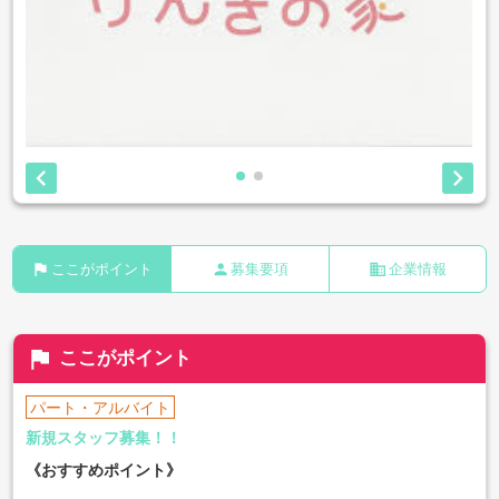


flag
person
business
ここがポイント
募集要項
企業情報
flag
ここがポイント
パート・アルバイト
新規スタッフ募集！！
《おすすめポイント》