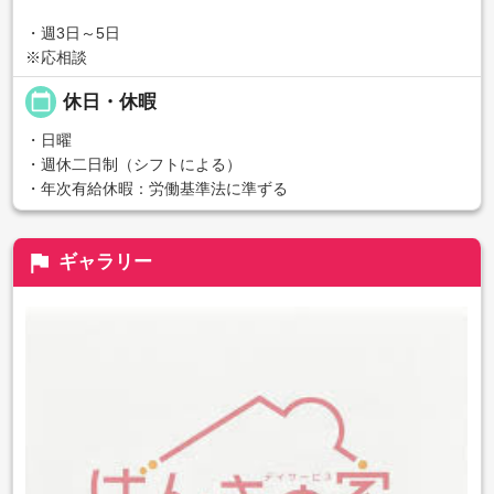
・週3日～5日
※応相談
calendar_today
休日・休暇
・日曜
・週休二日制（シフトによる）
・年次有給休暇：労働基準法に準ずる
flag
ギャラリー