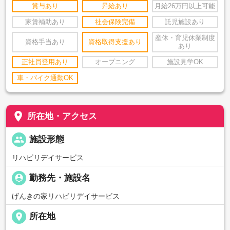
賞与あり
昇給あり
月給26万円以上可能
家賃補助あり
社会保険完備
託児施設あり
産休・育児休業制度
資格手当あり
資格取得支援あり
あり
正社員登用あり
オープニング
施設見学OK
車・バイク通勤OK
place
所在地・アクセス
people
施設形態
リハビリデイサービス
person_pin
勤務先・施設名
げんきの家リハビリデイサービス
place
所在地