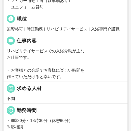
・マイカー通勤：可（駐車場あり）
・ユニフォーム貸与
info
職種
無資格可 | 時短勤務 | リハビリデイサービス | 入浴専門介護職
label
仕事内容
リハビリデイサービスでの入浴介助が主な
お仕事です。
・お客様との会話でお客様に楽しい時間を
作っていただけると幸いです。
portrait
求める人材
不問

勤務時間
・8時30分～13時30分（休憩60分）
※応相談