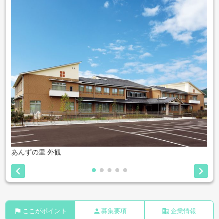
あんずの里 外観


flag
person
business
ここがポイント
募集要項
企業情報