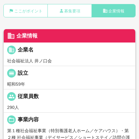
flag
person
business
ここがポイント
募集要項
企業情報
business
企業情報
business
企業名
社会福祉法人 井ノ口会
calendar_view_day
設立
昭和59年
people
従業員数
290人
folder_open
事業内容
第１種社会福祉事業（特別養護老人ホーム／ケアハウス）・第
２種 社会福祉事業（デイサービス／ショートステイ／訪問介護