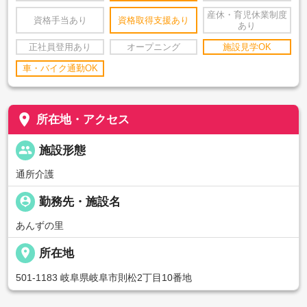
産休・育児休業制度
資格手当あり
資格取得支援あり
あり
正社員登用あり
オープニング
施設見学OK
車・バイク通勤OK
place
所在地・アクセス
people
施設形態
通所介護
person_pin
勤務先・施設名
あんずの里
place
所在地
501-1183 岐阜県岐阜市則松2丁目10番地