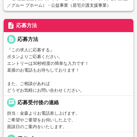
／グルー プホーム）・公益事業（居宅介護支援事業）
description
応募方法
description
応募方法
『この求人に応募する』
ボタンよりご応募ください。
エントリーは30秒程度の簡単な入力です！
直接のお電話もお待ちしております！
また、ご相談があれば
どうぞお気軽にお問い合わせください。
chat
応募受付後の連絡
担当：金森よりお電話差し上げます。
ご希望やご要望をお伺いした上で、
面談日のご案内をいたします。