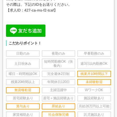
その際は、下記のIDをお送りください。
【求人ID：
427-ca-ms-f2-tcaf
】
こだわりポイント！
日勤のみ
夜勤のみ
早番勤務のみ
短時間勤務OK（扶
土日祝休み
週3日以内勤務OK
養内）
曜日・時間相談OK
完全週休2日制
残業月10時間以下
残業20時間以上
年間休日120日
未経験歓迎
無資格歓迎
主婦活躍中
WワークOK
居宅経験あり
居宅＋施設経験あり
施設経験あり
賞与あり
昇給あり
月給26万円以上可能
家賃補助あり
社会保険完備
託児施設あり