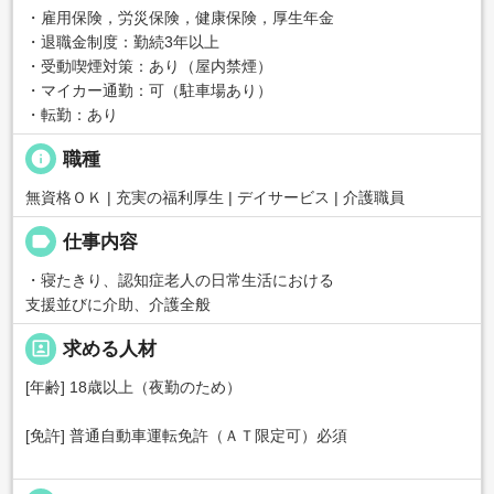
・雇用保険，労災保険，健康保険，厚生年金
・退職金制度：勤続3年以上
・受動喫煙対策：あり（屋内禁煙）
・マイカー通勤：可（駐車場あり）
・転勤：あり
info
職種
無資格ＯＫ | 充実の福利厚生 | デイサービス | 介護職員
label
仕事内容
・寝たきり、認知症老人の日常生活における
支援並びに介助、介護全般
portrait
求める人材
[年齢] 18歳以上（夜勤のため）
[免許] 普通自動車運転免許（ＡＴ限定可）必須