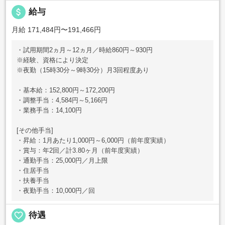
attach_money
給与
月給 171,484円〜191,466円
・試用期間2ヵ月～12ヵ月／時給860円～930円
※経験、資格により決定
※夜勤（15時30分～9時30分）月3回程度あり
・基本給：152,800円～172,200円
・調整手当：4,584円～5,166円
・業務手当：14,100円
[その他手当]
・昇給：1月あたり1,000円～6,000円（前年度実績）
・賞与：年2回／計3.80ヶ月（前年度実績）
・通勤手当：25,000円／月上限
・住居手当
・扶養手当
・夜勤手当：10,000円／回
favorite_border
待遇