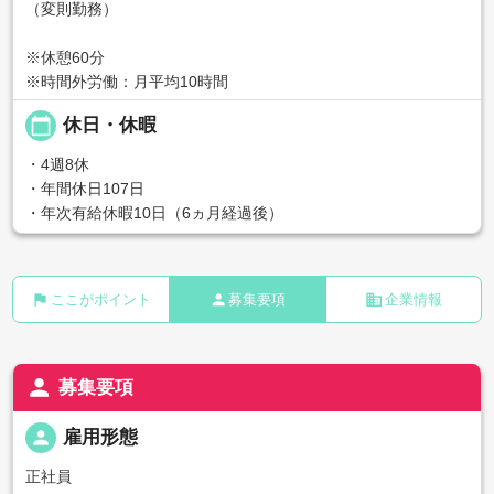
（変則勤務）
※休憩60分
※時間外労働：月平均10時間
calendar_today
休日・休暇
・4週8休
・年間休日107日
・年次有給休暇10日（6ヵ月経過後）
flag
person
business
ここがポイント
募集要項
企業情報
person
募集要項
person
雇用形態
正社員