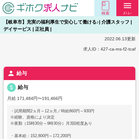
menu
検索
ﾒﾆｭｰ
【岐阜市】充実の福利厚生で安心して働ける♪| 介護スタッフ |
デイサービス | 正社員 |
2022.06.13更新
求人ID：427-ca-ms-f2-tcaf
person
給与
attach_money
給与
月給 171,484円〜191,466円
・試用期間2ヵ月～12ヵ月／時給860円～930円
※経験、資格により決定
※夜勤（15時30分～9時30分）月3回程度あり
・基本給：152,800円～172,200円