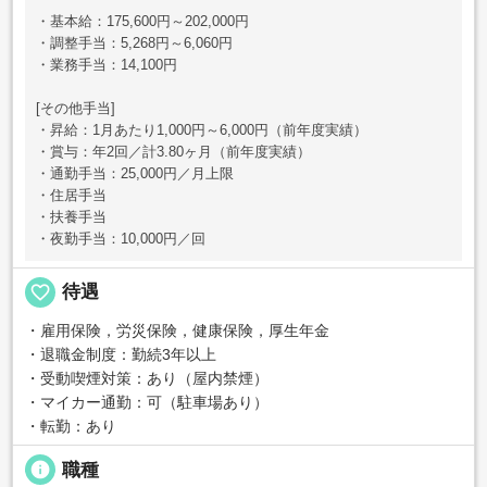
・基本給：175,600円～202,000円
・調整手当：5,268円～6,060円
・業務手当：14,100円
[その他手当]
・昇給：1月あたり1,000円～6,000円（前年度実績）
・賞与：年2回／計3.80ヶ月（前年度実績）
・通勤手当：25,000円／月上限
・住居手当
・扶養手当
・夜勤手当：10,000円／回
favorite_border
待遇
・雇用保険，労災保険，健康保険，厚生年金
・退職金制度：勤続3年以上
・受動喫煙対策：あり（屋内禁煙）
・マイカー通勤：可（駐車場あり）
・転勤：あり
info
職種