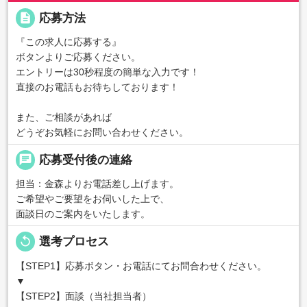
description
応募方法
『この求人に応募する』
ボタンよりご応募ください。
エントリーは30秒程度の簡単な入力です！
直接のお電話もお待ちしております！
また、ご相談があれば
どうぞお気軽にお問い合わせください。
chat
応募受付後の連絡
担当：金森よりお電話差し上げます。
ご希望やご要望をお伺いした上で、
面談日のご案内をいたします。
replay
選考プロセス
【STEP1】応募ボタン・お電話にてお問合わせください。
▼
【STEP2】面談（当社担当者）