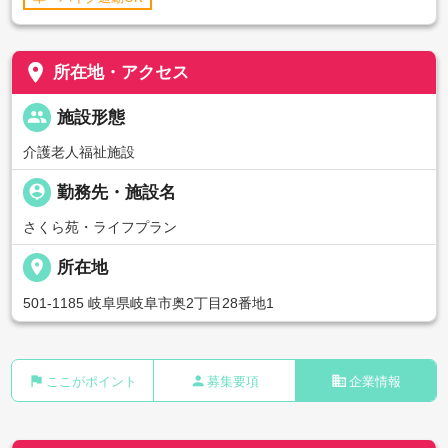
place
所在地・アクセス
people
施設形態
介護老人福祉施設
person_pin
勤務先・施設名
さくら苑・ライフプラン
place
所在地
501-1185 岐阜県岐阜市奥2丁目28番地1
flag
person
business
ここがポイント
募集要項
企業情報