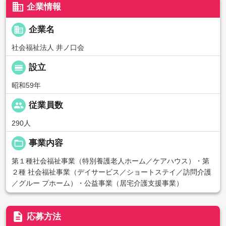
business
企業情報
business
企業名
社会福祉法人 井ノ口会
calendar_view_day
設立
昭和59年
people
従業員数
290人
folder_open
事業内容
第１種社会福祉事業（特別養護老人ホーム／ケアハウス）・第
２種 社会福祉事業（デイサービス／ショートステイ／訪問介護
／グルー プホーム）・公益事業（居宅介護支援事業）
description
応募方法