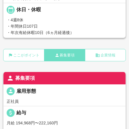
calendar_today
休日・休暇
・4週8休
・年間休日107日
・年次有給休暇10日（6ヵ月経過後）
flag
person
business
ここがポイント
募集要項
企業情報
person
募集要項
person
雇用形態
正社員
attach_money
給与
月給 194,968円〜222,160円