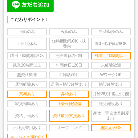
こだわりポイント！
日勤のみ
夜勤のみ
早番勤務のみ
短時間勤務OK（扶
土日祝休み
週3日以内勤務OK
養内）
曜日・時間相談OK
完全週休2日制
残業月10時間以下
残業20時間以上
年間休日120日
未経験歓迎
無資格歓迎
主婦活躍中
WワークOK
居宅経験あり
居宅＋施設経験あり
施設経験あり
賞与あり
昇給あり
月給26万円以上可能
家賃補助あり
社会保険完備
託児施設あり
産休・育児休業制度
資格手当あり
資格取得支援あり
あり
正社員登用あり
オープニング
施設見学OK
車・バイク通勤OK