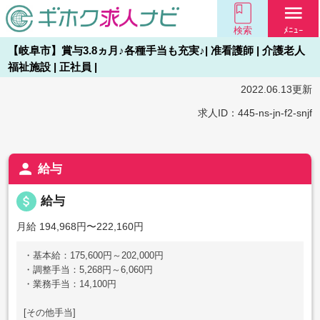
menu
検索
ﾒﾆｭｰ
【岐阜市】賞与3.8ヵ月♪各種手当も充実♪| 准看護師 | 介護老人
福祉施設 | 正社員 |
2022.06.13更新
求人ID：445-ns-jn-f2-snjf
person
給与
attach_money
給与
月給 194,968円〜222,160円
・基本給：175,600円～202,000円
・調整手当：5,268円～6,060円
・業務手当：14,100円
[その他手当]