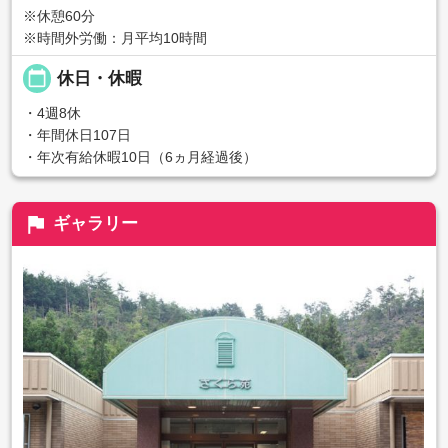
※休憩60分
※時間外労働：月平均10時間
calendar_today
休日・休暇
・4週8休
・年間休日107日
・年次有給休暇10日（6ヵ月経過後）
flag
ギャラリー