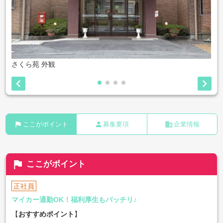
さくら苑 外観


flag
person
business
ここがポイント
募集要項
企業情報
flag
ここがポイント
正社員
マイカー通勤OK！福利厚生もバッチリ♪
【
おすすめポイント
】