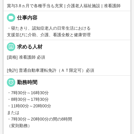
賞与3.8ヵ月で各種手当も充実 | 介護老人福祉施設 | 准看護師
label
仕事内容
・寝たきり、認知症老人の日常生活における
支援並びに介助、介護、看護全般と健康管理
portrait
求める人材
[資格] 准看護師 必須
[免許] 普通自動車運転免許（ＡＴ限定可）必須

勤務時間
・7時30分～16時30分
・8時30分～17時30分
・11時00分～20時00分
または
・7時30分～20時00分の間の8時間
（変則勤務）