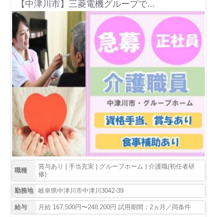
【中津川市】三菱電機グループで...
賞与あり | 手当充実 | グループホーム | 介護職(初任者研
職種
修)
勤務地
岐阜県中津川市中津川3042-39
給与
月給 167,500円〜248,200円 試用期間：2ヵ月／同条件