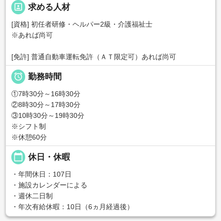
portrait
求める人材
[資格] 初任者研修・ヘルパー2級・介護福祉士
※あれば尚可
[免許] 普通自動車運転免許（ＡＴ限定可）あれば尚可

勤務時間
①7時30分～16時30分
②8時30分～17時30分
③10時30分～19時30分
※シフト制
※休憩60分
calendar_today
休日・休暇
・年間休日：107日
・施設カレンダーによる
・週休二日制
・年次有給休暇：10日（6ヵ月経過後）