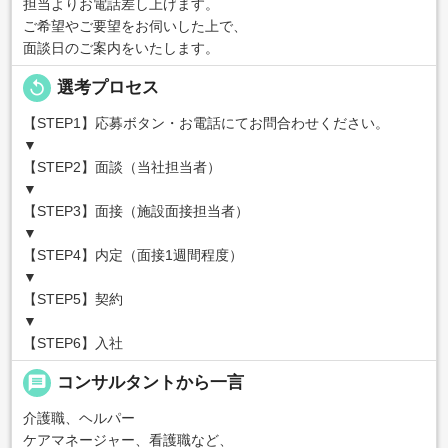
担当よりお電話差し上げます。
ご希望やご要望をお伺いした上で、
面談日のご案内をいたします。
replay
選考プロセス
【STEP1】応募ボタン・お電話にてお問合わせください。
▼
【STEP2】面談（当社担当者）
▼
【STEP3】面接（施設面接担当者）
▼
【STEP4】内定（面接1週間程度）
▼
【STEP5】契約
▼
【STEP6】入社
message
コンサルタントから一言
介護職、ヘルパー
ケアマネージャー、看護職など、