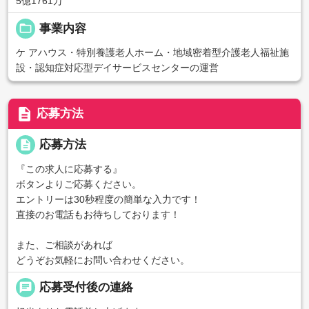
5億1761万
folder_open
事業内容
ケ アハウス・特別養護老人ホーム・地域密着型介護老人福祉施
設・認知症対応型デイサービスセンターの運営
description
応募方法
description
応募方法
『この求人に応募する』
ボタンよりご応募ください。
エントリーは30秒程度の簡単な入力です！
直接のお電話もお待ちしております！
また、ご相談があれば
どうぞお気軽にお問い合わせください。
chat
応募受付後の連絡