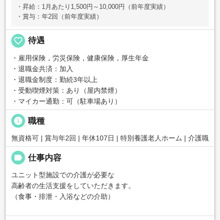
・昇給：1月あたり1,500円～10,000円（前年度実績）
・賞与：年2回（前年度実績）
favorite_border
待遇
・雇用保険，労災保険，健康保険，厚生年金
・退職金共済：加入
・退職金制度：勤続3年以上
・受動喫煙対策：あり（屋内禁煙）
・マイカー通勤：可（駐車場あり）
info
職種
無資格可 | 賞与年2回 | 年休107日 | 特別養護老人ホーム | 介護職
label
仕事内容
ユニット型施設での介護が必要な
高齢者の生活支援をしていただきます。
（食事・排泄・入浴などの介助）