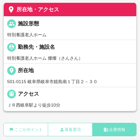
place
所在地・アクセス
people
施設形態
特別養護老人ホーム
person_pin
勤務先・施設名
特別養護老人ホーム 燦燦（さんさん）
place
所在地
501-0115 岐阜県岐阜市鏡島南１丁目２－３０

アクセス
ＪＲ西岐阜駅より徒歩10分
flag
person
business
ここがポイント
募集要項
企業情報