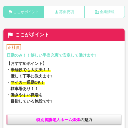
flag
person
business
ここがポイント
募集要項
企業情報
flag
ここがポイント
正社員
日勤のみ！！嬉しい手当充実で安定して働けます♪
【おすすめポイント】
・
未経験でも大丈夫！！
優しく丁寧に教えます♪
・
マイカー通勤OK！
駐車場あり！！
・
働きやすい職場
を
目指している施設です♪
特別養護老人ホーム燦燦
の魅力