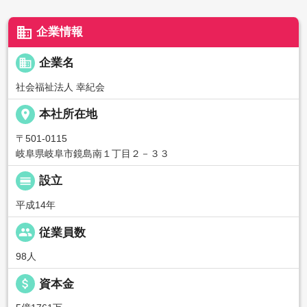
business
企業情報
business
企業名
社会福祉法人 幸紀会
place
本社所在地
〒501-0115
岐阜県岐阜市鏡島南１丁目２－３３
calendar_view_day
設立
平成14年
people
従業員数
98人
attach_money
資本金