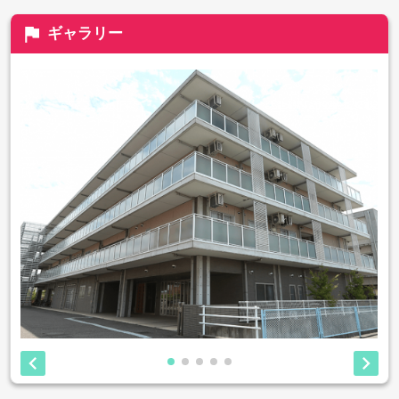
flag
ギャラリー

