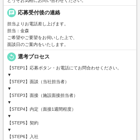
どうぞお気軽にお問い合わせください。
chat
応募受付後の連絡
担当よりお電話差し上げます。
担当：金森
ご希望やご要望をお伺いした上で、
面談日のご案内をいたします。
replay
選考プロセス
【STEP1】応募ボタン・お電話にてお問合わせください。
▼
【STEP2】面談（当社担当者）
▼
【STEP3】面接（施設面接担当者）
▼
【STEP4】内定（面接1週間程度）
▼
【STEP5】契約
▼
【STEP6】入社