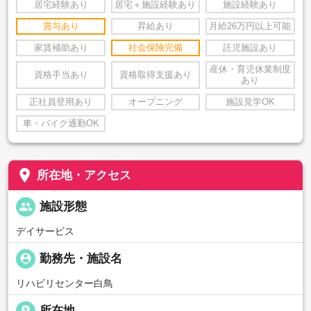
居宅経験あり
居宅＋施設経験あり
施設経験あり
賞与あり
昇給あり
月給26万円以上可能
家賃補助あり
社会保険完備
託児施設あり
産休・育児休業制度
資格手当あり
資格取得支援あり
あり
正社員登用あり
オープニング
施設見学OK
車・バイク通勤OK
place
所在地・アクセス
people
施設形態
デイサービス
person_pin
勤務先・施設名
リハビリセンター白鳥
place
所在地