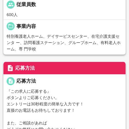
people
従業員数
600人
folder_open
事業内容
特別養護老人ホーム、デイサービスセンター、在宅介護支援セ
ンタ ー、訪問看護ステーション、グループホーム、有料老人ホ
ーム、専 門学校
description
応募方法
description
応募方法
『この求人に応募する』
ボタンよりご応募ください。
エントリーは30秒程度の簡単な入力です！
直接のお電話もお待ちしております！
また、ご相談があれば