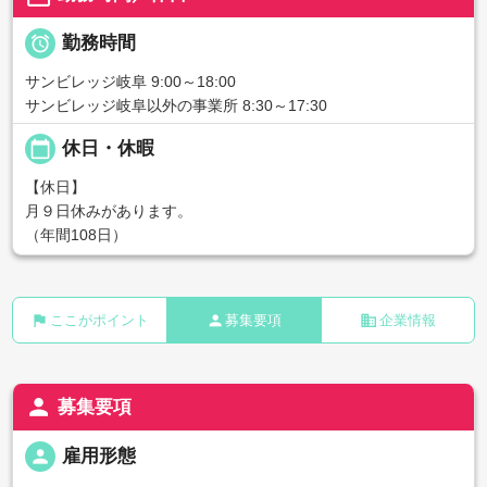

勤務時間
サンビレッジ岐阜 9:00～18:00
サンビレッジ岐阜以外の事業所 8:30～17:30
calendar_today
休日・休暇
【休日】
月９日休みがあります。
（年間108日）
flag
person
business
ここがポイント
募集要項
企業情報
person
募集要項
person
雇用形態