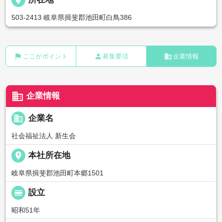
503-2413 岐阜県揖斐郡池田町白鳥386
flag
person
business
ここがポイント
募集要項
企業情報
business
企業情報
business
企業名
社会福祉法人 新生会
place
本社所在地
岐阜県揖斐郡池田町本郷1501
calendar_view_day
設立
昭和51年