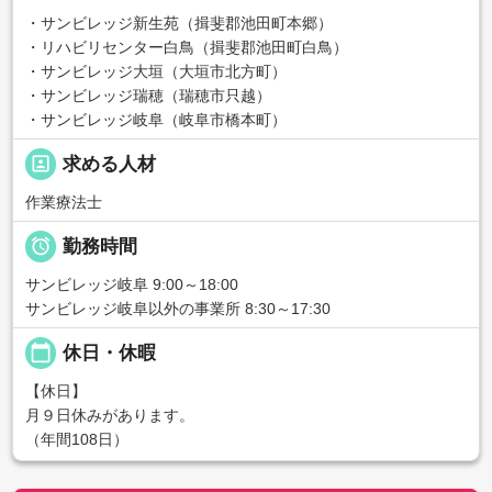
・サンビレッジ新生苑（揖斐郡池田町本郷）
・リハビリセンター白鳥（揖斐郡池田町白鳥）
・サンビレッジ大垣（大垣市北方町）
・サンビレッジ瑞穂（瑞穂市只越）
・サンビレッジ岐阜（岐阜市橋本町）
portrait
求める人材
作業療法士

勤務時間
サンビレッジ岐阜 9:00～18:00
サンビレッジ岐阜以外の事業所 8:30～17:30
calendar_today
休日・休暇
【休日】
月９日休みがあります。
（年間108日）