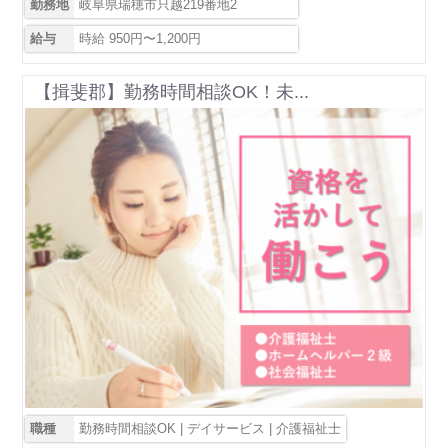
勤務地
岐阜県瑞穂市只越219番地2
給与
時給 950円〜1,200円
【揖斐郡】勤務時間相談OK！未...
職種
勤務時間相談OK | デイサービス | 介護福祉士