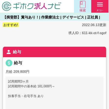
menu
検索
ﾒﾆｭｰ
【揖斐郡】賞与あり！| 作業療法士 | デイサービス | 正社員 |
おすすめ!
2022.06.13更新
求人ID：611-kk-ot-f-sgof
person
給与
attach_money
給与
月給 209,800円
試用期間3ヶ月
試用期間中の基本給 181,000円～
扶養手当・在宅手当 あり