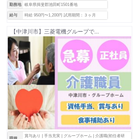
勤務地
岐阜県揖斐郡池田町1501番地
給与
時給 950円〜1,200円 試用期間：３ヶ月
【中津川市】三菱電機グループで...
賞与あり | 手当充実 | グループホーム | 介護職(初任者研
職種