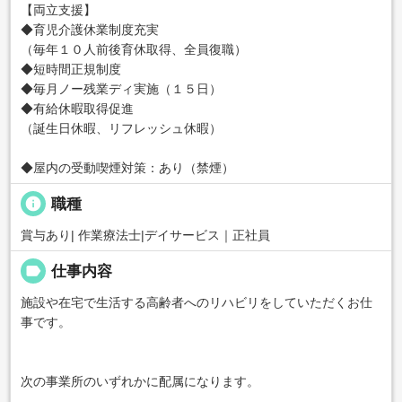
【両立支援】
◆育児介護休業制度充実
（毎年１０人前後育休取得、全員復職）
◆短時間正規制度
◆毎月ノー残業ディ実施（１５日）
◆有給休暇取得促進
（誕生日休暇、リフレッシュ休暇）
◆屋内の受動喫煙対策：あり（禁煙）
info
職種
賞与あり| 作業療法士|デイサービス｜正社員
label
仕事内容
施設や在宅で生活する高齢者へのリハビリをしていただくお仕
事です。
次の事業所のいずれかに配属になります。