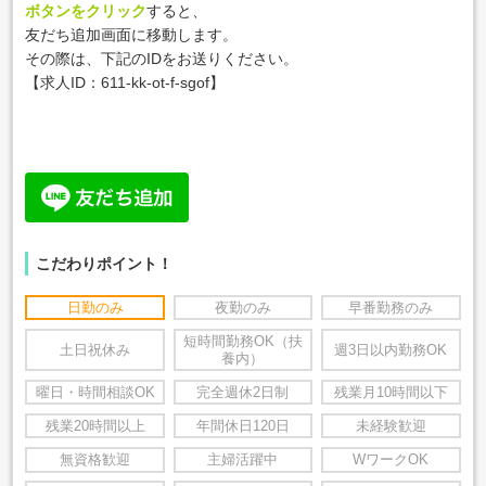
ボタンをクリック
すると、
友だち追加画面に移動します。
その際は、下記のIDをお送りください。
【求人ID：611-kk-ot-f-sgof
】
こだわりポイント！
日勤のみ
夜勤のみ
早番勤務のみ
短時間勤務OK（扶
土日祝休み
週3日以内勤務OK
養内）
曜日・時間相談OK
完全週休2日制
残業月10時間以下
残業20時間以上
年間休日120日
未経験歓迎
無資格歓迎
主婦活躍中
WワークOK