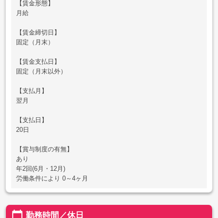
【賃金形態】
月給
【賃金締切日】
固定（月末）
【賃金支払日】
固定（月末以外）
【支払月】
翌月
【支払日】
20日
【賞与制度の有無】
あり
年2回(6月・12月)
労働条件により 0～4ヶ月
calendar_today
勤務時間／休日