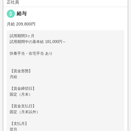
正社員
attach_money
給与
月給 209,800円
試用期間3ヶ月
試用期間中の基本給 181,000円～
扶養手当・在宅手当 あり
【賃金形態】
月給
【賃金締切日】
固定（月末）
【賃金支払日】
固定（月末以外）
【支払月】
翌月