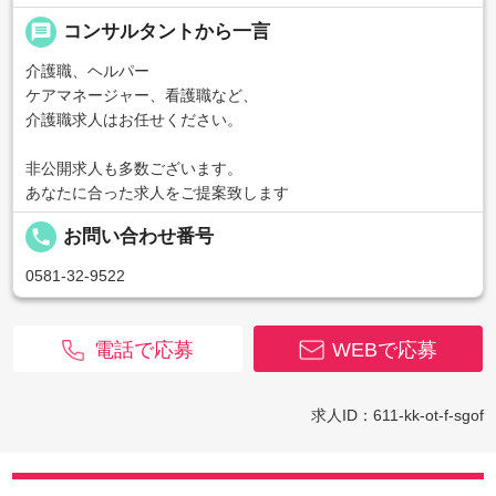
message
コンサルタントから一言
介護職、ヘルパー
ケアマネージャー、看護職など、
介護職求人はお任せください。
非公開求人も多数ございます。
あなたに合った求人をご提案致します
local_phone
お問い合わせ番号
0581-32-9522
電話で応募
WEBで応募
求人ID：611-kk-ot-f-sgof