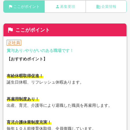
flag
person
business
ここがポイント
募集要項
企業情報
flag
ここがポイント
正社員
賞与あり♪やりがいのある職場です！
【おすすめポイント】
有給休暇取得促進！
誕生日休暇、リフレッシュ休暇あります。
再雇用制度あり！
出産、育児、介護等により退職した職員を再雇用します。
育児介護休業制度充実！
毎年１０人前後育休取得、全員復職しています。