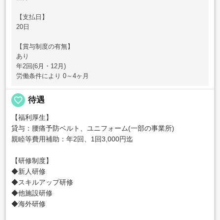
【支払日】
20日
【賞与制度の有無】
あり
年2回(6月・12月)
労働条件により 0～4ヶ月
favorite_border
待遇
【福利厚生】
貸与：腰痛予防ベルト、ユニフォーム(一部の事業所)
親睦等費用補助：年2回、1回3,000円迄
【研修制度】
◆新人研修
◆スキルアップ研修
◆他施設研修
◆海外研修