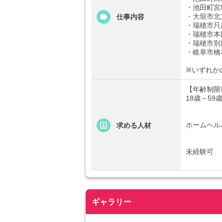
・池田町宮
・大垣市北
仕事内容
・瑞穂市只
・瑞穂市本
・瑞穂市別
・岐阜市橋
※いずれか
【年齢制限
18歳～59
ホームヘル
求める人材
未経験可
ギャラリー