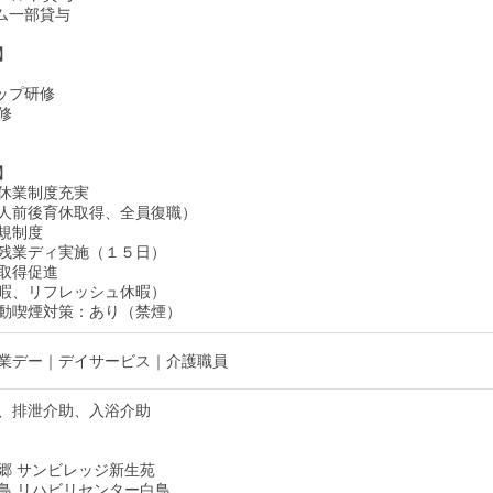
ム一部貸与
】
ップ研修
修
】
休業制度充実
人前後育休取得、全員復職）
規制度
残業ディ実施（１５日）
取得促進
暇、リフレッシュ休暇）
動喫煙対策：あり（禁煙）
業デー｜デイサービス｜介護職員
、排泄介助、入浴介助
郷 サンビレッジ新生苑
鳥 リハビリセンター白鳥