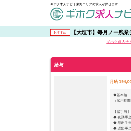
ギホク求人ナビ｜東海エリアの求人が探せます
schedule
【大垣市】毎月ノー残業ディ
おすすめ!
ギホク求⼈ナ
給与
月給 194,0
◆基本給：1
（試用期間
【諸手当】
◆ 夜勤手
◆ 早出手
◆ 遅出手