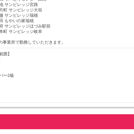
地 サンビレッジ宮路
方町 サンビレッジ大垣
越 サンビレッジ瑞穂
田 もやいの家瑞穂
府 サンビレッジほづみ駅前
本町 サンビレッジ岐阜
の事業所で勤務していただきます。
範囲】
歳
パー2級