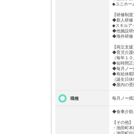
◆ユニホー
【研修制度
◆新人研修
◆スキルア
◆他施設研
◆海外研修
【両立支援
◆育児介護
（毎年１０
◆短時間正
◆毎月ノー
◆有給休暇
（誕生日休
◆屋内の受
毎月ノー残
職種
◆食事介助
【その他】
・池田町本
・池田町白