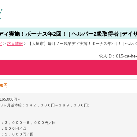
実施！ボーナス年2回！ | ヘルパー2級取得者 |デイサービ
ビ
>
求人情報
>
【大垣市】毎月ノー残業ディ実施！ボーナス年2回！ | ヘルパー2級
求人ID：615-ca-he-f
00円
65,000円～
３ヶ月基本給：１４２，０００円～１８９，０００円）
当：３，０００～５，０００円／回
当：５００円／回
当：１，０００円／回