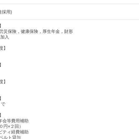
途採用)
】
労災保険，健康保険，厚生年金，財形
 加入
度】
】
度】
】
まで
】
年会等費用補助
０円×２回）
ビティ経費補助
ベルト貸与