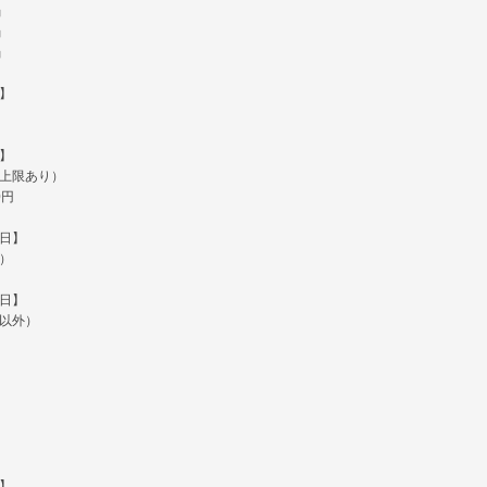
当
当
当
】
】
上限あり）
0円
日】
）
日】
以外）
】