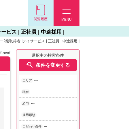
閲覧履歴
MENU
ス | 正社員 | 中途採用 |
取得者 |デイサービス | 正社員 | 中途採用 |
-scaf
選択中の検索条件

条件を変更する
---
エリア
---
職種
---
給与
---
雇用形態
---
こだわり条件