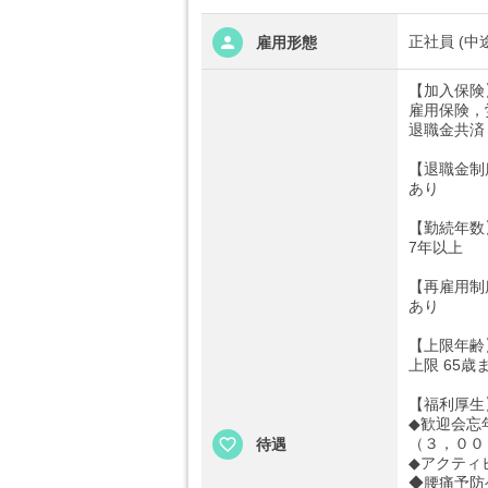
正社員 (中
雇用形態
【加入保険
雇用保険，
退職金共済
【退職金制
あり
【勤続年数
7年以上
【再雇用制
あり
【上限年齢
上限 65歳
【福利厚生
◆歓迎会忘
（３，００
待遇
◆アクティ
◆腰痛予防