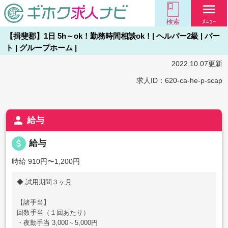
menu
検索
ﾒﾆｭｰ
【揖斐郡】1日 5h～ok！勤務時間相談ok！| ヘルパー2級 | パー
ト | グループホーム |
2022.10.07更新
求人ID：620-ca-he-p-scap
person
給与
attach_money
給与
時給 910円〜1,200円
◆ 試用期間３ヶ月
【諸手当】
回数手当（１回あたり）
・夜勤手当 3,000～5,000円