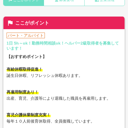
flag
person
business
ここがポイント
募集要項
企業情報
flag
ここがポイント
パート・アルバイト
1日 5h～ok！勤務時間相談ok！ヘルパー2級取得者を募集して
います！
【おすすめポイント】
有給休暇取得促進！
誕生日休暇、リフレッシュ休暇あります。
再雇用制度あり！
出産、育児、介護等により退職した職員を再雇用します。
育児介護休業制度充実！
毎年１０人前後育休取得、全員復職しています。