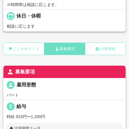
※時間帯は相談に応じます。
calendar_today
休日・休暇
相談に応じます
flag
person
business
ここがポイント
募集要項
企業情報
person
募集要項
person
雇用形態
パート
attach_money
給与
時給 910円〜1,200円
◆ 試用期間３ヶ月