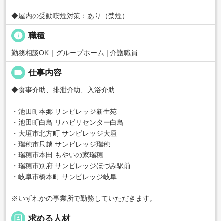
◆屋内の受動喫煙対策：あり（禁煙）
info
職種
勤務相談OK｜グループホーム | 介護職員
label
仕事内容
◆食事介助、排泄介助、入浴介助
・池田町本郷 サンビレッジ新生苑
・池田町白鳥 リハビリセンター白鳥
・大垣市北方町 サンビレッジ大垣
・瑞穂市只越 サンビレッジ瑞穂
・瑞穂市本田 もやいの家瑞穂
・瑞穂市別府 サンビレッジほづみ駅前
・岐阜市橋本町 サンビレッジ岐阜
※いずれかの事業所で勤務していただきます。
portrait
求める人材