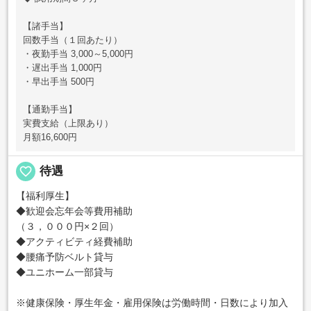
【諸手当】
回数手当（１回あたり）
・夜勤手当 3,000～5,000円
・遅出手当 1,000円
・早出手当 500円
【通勤手当】
実費支給（上限あり）
月額16,600円
favorite_border
待遇
【福利厚生】
◆歓迎会忘年会等費用補助
（３，０００円×２回）
◆アクティビティ経費補助
◆腰痛予防ベルト貸与
◆ユニホーム一部貸与
※健康保険・厚生年金・雇用保険は労働時間・日数により加入