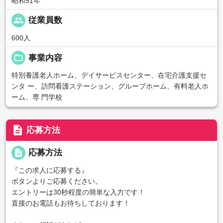
昭和51年
people
従業員数
600人
folder_open
事業内容
特別養護老人ホーム、デイサービスセンター、在宅介護支援セ
ンタ ー、訪問看護ステーション、グループホーム、有料老人ホ
ーム、専 門学校
description
応募方法
description
応募方法
『この求人に応募する』
ボタンよりご応募ください。
エントリーは30秒程度の簡単な入力です！
直接のお電話もお待ちしております！