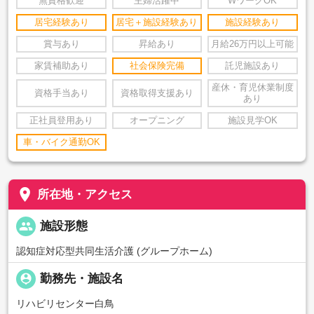
無資格歓迎
主婦活躍中
WワークOK
居宅経験あり
居宅＋施設経験あり
施設経験あり
賞与あり
昇給あり
月給26万円以上可能
家賃補助あり
社会保険完備
託児施設あり
産休・育児休業制度
資格手当あり
資格取得支援あり
あり
正社員登用あり
オープニング
施設見学OK
車・バイク通勤OK
place
所在地・アクセス
people
施設形態
認知症対応型共同生活介護 (グループホーム)
person_pin
勤務先・施設名
リハビリセンター白鳥