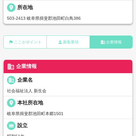
place
所在地
503-2413 岐阜県揖斐郡池田町白鳥386
flag
person
business
ここがポイント
募集要項
企業情報
business
企業情報
business
企業名
社会福祉法人 新生会
place
本社所在地
岐阜県揖斐郡池田町本郷1501
calendar_view_day
設立