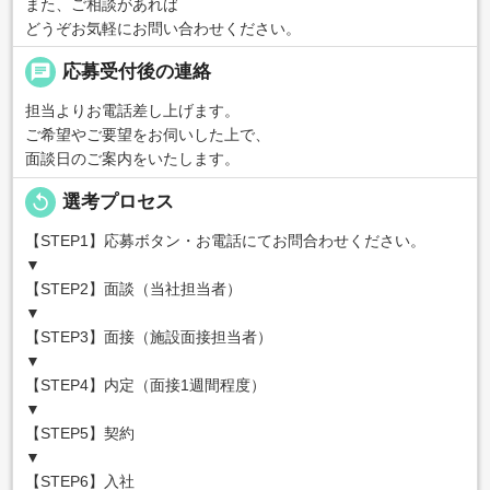
また、ご相談があれば
どうぞお気軽にお問い合わせください。
chat
応募受付後の連絡
担当よりお電話差し上げます。
ご希望やご要望をお伺いした上で、
面談日のご案内をいたします。
replay
選考プロセス
【STEP1】応募ボタン・お電話にてお問合わせください。
▼
【STEP2】面談（当社担当者）
▼
【STEP3】面接（施設面接担当者）
▼
【STEP4】内定（面接1週間程度）
▼
【STEP5】契約
▼
【STEP6】入社