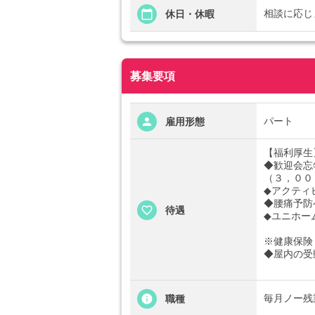
相談に応じ
休日・休暇
募集要項
パート
雇用形態
【福利厚生
◆歓迎会忘
（３，００
◆アクティ
◆腰痛予防
待遇
◆ユニホー
※健康保険
◆屋内の受
毎月ノー残
職種