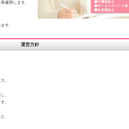
を再雇用します。
います。
運営方針
ビス、
重し、
ます。
性と、