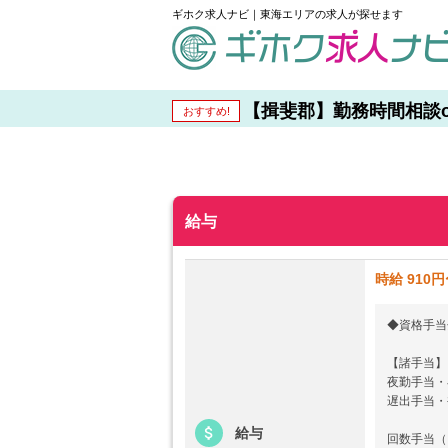
ギホク求人ナビ｜東海エリアの求人が探せます
schedule
【揖斐郡】勤務時間相談o
おすすめ!
給与
時給 910円
◆資格手当
【諸手当】
夜勤手当・
遅出手当・
給与
回数手当（