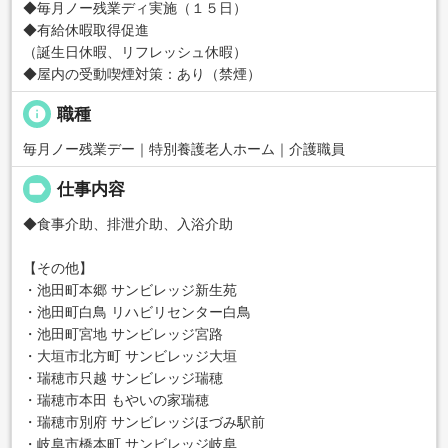
◆毎月ノー残業ディ実施（１５日）
◆有給休暇取得促進
（誕生日休暇、リフレッシュ休暇）
◆屋内の受動喫煙対策：あり（禁煙）
info
職種
毎月ノー残業デー｜特別養護老人ホーム｜介護職員
label
仕事内容
◆食事介助、排泄介助、入浴介助
【その他】
・池田町本郷 サンビレッジ新生苑
・池田町白鳥 リハビリセンター白鳥
・池田町宮地 サンビレッジ宮路
・大垣市北方町 サンビレッジ大垣
・瑞穂市只越 サンビレッジ瑞穂
・瑞穂市本田 もやいの家瑞穂
・瑞穂市別府 サンビレッジほづみ駅前
・岐阜市橋本町 サンビレッジ岐阜