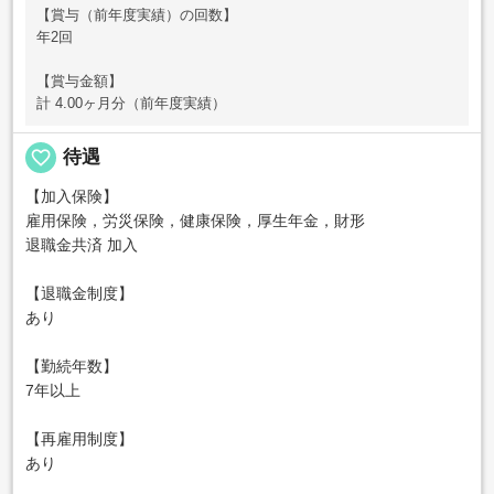
【賞与（前年度実績）の回数】
年2回
【賞与金額】
計 4.00ヶ月分（前年度実績）
favorite_border
待遇
【加入保険】
雇用保険，労災保険，健康保険，厚生年金，財形
退職金共済 加入
【退職金制度】
あり
【勤続年数】
7年以上
【再雇用制度】
あり