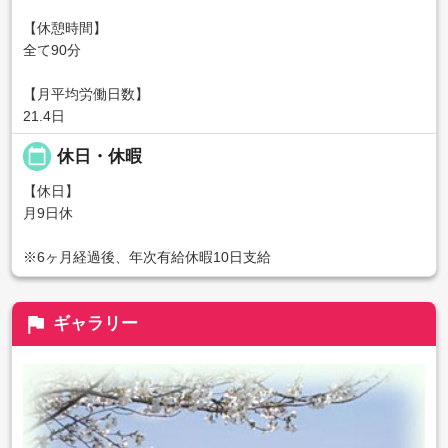
【休憩時間】
全て90分
【月平均労働日数】
21.4日
calendar_today
休日・休暇
【休日】
月9日休
※6ヶ月経過後、年次有給休暇10日支給
flag
ギャラリー