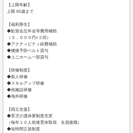
【上限年齢】
上限 65歳まで
【福利厚生】
◆歓迎会忘年会等費用補助
（３，０００円×２回）
◆アクティビティ経費補助
◆腰痛予防ベルト貸与
◆ユニホーム一部貸与
【研修制度】
◆新人研修
◆スキルアップ研修
◆他施設研修
◆海外研修
【両立支援】
◆育児介護休業制度充実
（毎年１０人前後育休取得、全員復職）
◆短時間正規制度