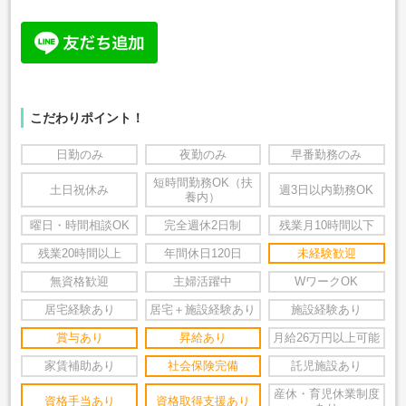
こだわりポイント！
日勤のみ
夜勤のみ
早番勤務のみ
短時間勤務OK（扶
土日祝休み
週3日以内勤務OK
養内）
曜日・時間相談OK
完全週休2日制
残業月10時間以下
残業20時間以上
年間休日120日
未経験歓迎
無資格歓迎
主婦活躍中
WワークOK
居宅経験あり
居宅＋施設経験あり
施設経験あり
賞与あり
昇給あり
月給26万円以上可能
家賃補助あり
社会保険完備
託児施設あり
産休・育児休業制度
資格手当あり
資格取得支援あり