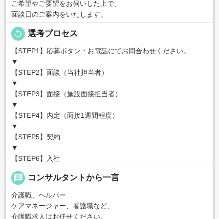
ご希望やご要望をお伺いした上で、
面談日のご案内をいたします。
replay
選考プロセス
【STEP1】応募ボタン・お電話にてお問合わせください。
▼
【STEP2】面談（当社担当者）
▼
【STEP3】面接（施設面接担当者）
▼
【STEP4】内定（面接1週間程度）
▼
【STEP5】契約
▼
【STEP6】入社
message
コンサルタントから一言
介護職、ヘルパー
ケアマネージャー、看護職など、
介護職求人はお任せください。