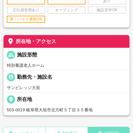
あり
正社員登用あり
オープニング
施設見学OK
車・バイク通勤OK
place
所在地・アクセス
people
施設形態
特別養護老人ホーム
person_pin
勤務先・施設名
サンビレッジ大垣
place
所在地
503-0019 岐阜県大垣市北方町５丁目３５番地