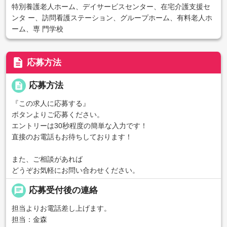
特別養護老人ホーム、デイサービスセンター、在宅介護支援セ
ンタ ー、訪問看護ステーション、グループホーム、有料老人ホ
ーム、専 門学校
description
応募方法
description
応募方法
『この求人に応募する』
ボタンよりご応募ください。
エントリーは30秒程度の簡単な入力です！
直接のお電話もお待ちしております！
また、ご相談があれば
どうぞお気軽にお問い合わせください。
chat
応募受付後の連絡
担当よりお電話差し上げます。
担当：金森