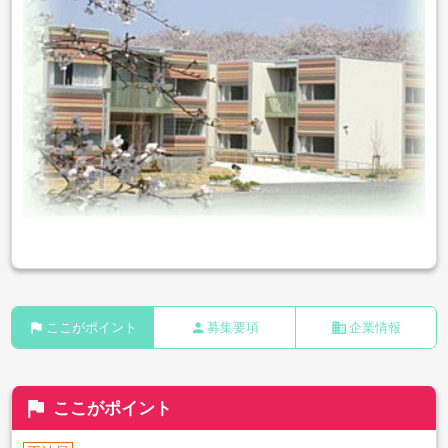
flag
person
business
ここがポイント
募集要項
企業情報
flag
ここがポイント