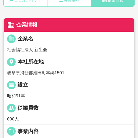
flag
person
business
ここがポイント
募集要項
企業情報
business
企業情報
business
企業名
社会福祉法人 新生会
place
本社所在地
岐阜県揖斐郡池田町本郷1501
calendar_view_day
設立
昭和51年
people
従業員数
600人
folder_open
事業内容