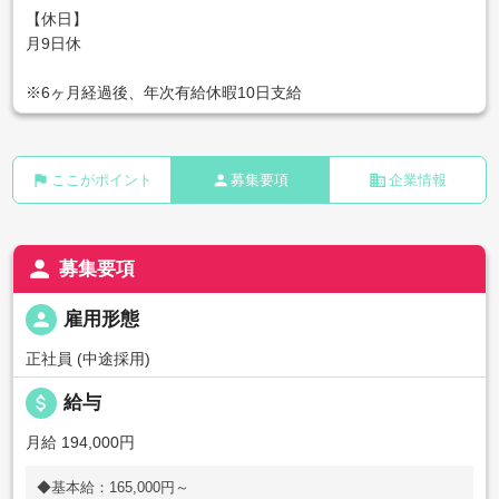
【休日】
月9日休
※6ヶ月経過後、年次有給休暇10日支給
flag
person
business
ここがポイント
募集要項
企業情報
person
募集要項
person
雇用形態
正社員 (中途採用)
attach_money
給与
月給 194,000円
◆基本給：165,000円～