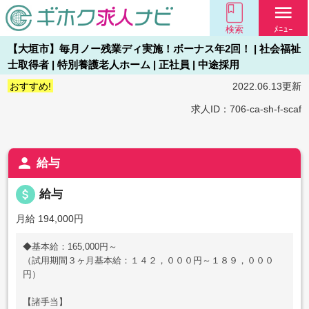
menu
検索
ﾒﾆｭｰ
【大垣市】毎月ノー残業ディ実施！ボーナス年2回！ | 社会福祉
士取得者 | 特別養護老人ホーム | 正社員 | 中途採用
おすすめ!
2022.06.13更新
求人ID：706-ca-sh-f-scaf
person
給与
attach_money
給与
月給 194,000円
◆基本給：165,000円～
（試用期間３ヶ月基本給：１４２，０００円～１８９，０００
円）
【諸手当】