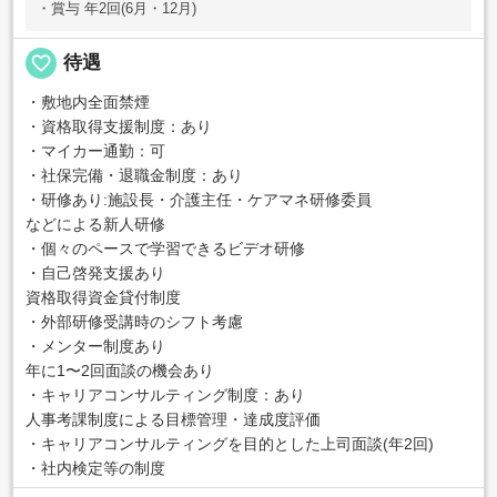
・賞与 年2回(6月・12月)
favorite_border
待遇
・敷地内全面禁煙
・資格取得支援制度：あり
・マイカー通勤：可
・社保完備・退職金制度：あり
・研修あり:施設長・介護主任・ケアマネ研修委員
などによる新人研修
・個々のペースで学習できるビデオ研修
・自己啓発支援あり
資格取得資金貸付制度
・外部研修受講時のシフト考慮
・メンター制度あり
年に1〜2回面談の機会あり
・キャリアコンサルティング制度：あり
人事考課制度による目標管理・達成度評価
・キャリアコンサルティングを目的とした上司面談(年2回)
・社内検定等の制度