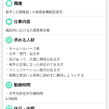
info
職種
新卒 | 介護職員 | 小規模多機能型居宅
label
仕事内容
施設内における介護業務全般
portrait
求める人材
・ホームヘルパー２級
・大卒・専門・短大卒
・志があって、介護に興味がある方
・相手の立場に立った対応のできる方
・コミュニケーション能力がある方
・困難な状況にも簡単に諦めずに解決しようとする

勤務時間
・月平均所定外労働時間
4.5時間
calendar_today
休日・休暇