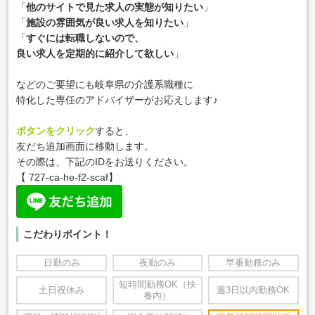
「
他のサイトで見た求人の実態が知りたい
」
「
施設の雰囲気が良い求人を知りたい
」
「
すぐには転職しないので、
良い求人を定期的に紹介して欲しい
」
などのご要望にも岐阜県の介護系職種に
特化した専任のアドバイザーがお応えします♪
ボタンをクリック
すると、
友だち追加画面に移動します。
その際は、下記のIDをお送りください。
【
727-ca-he-f2-scaf
】
こだわりポイント！
日勤のみ
夜勤のみ
早番勤務のみ
短時間勤務OK（扶
土日祝休み
週3日以内勤務OK
養内）