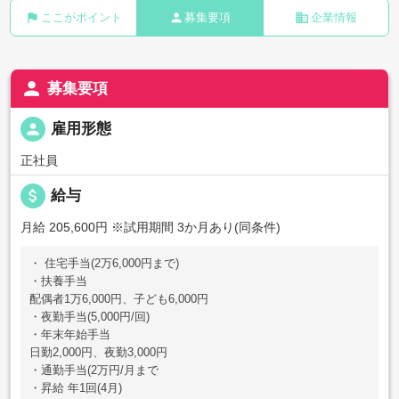
flag
person
business
ここがポイント
募集要項
企業情報
person
募集要項
person
雇用形態
正社員
attach_money
給与
月給 205,600円
※試用期間 3か月あり(同条件)
・ 住宅手当(2万6,000円まで)
・扶養手当
配偶者1万6,000円、子ども6,000円
・夜勤手当(5,000円/回)
・年末年始手当
日勤2,000円、夜勤3,000円
・通勤手当(2万円/月まで
・昇給 年1回(4月)