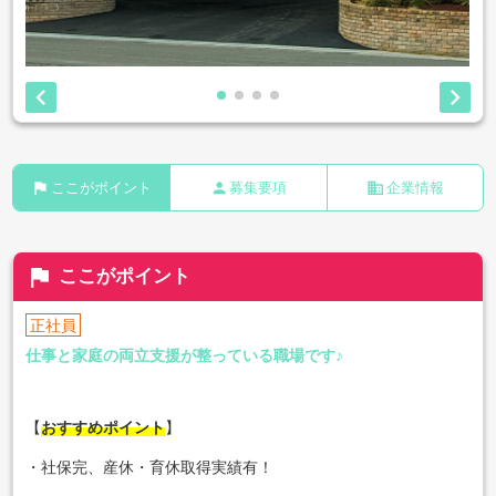


flag
person
business
ここがポイント
募集要項
企業情報
flag
ここがポイント
正社員
仕事と家庭の両立支援が整っている職場です♪
【
おすすめポイント
】
・社保完、産休・育休取得実績有！