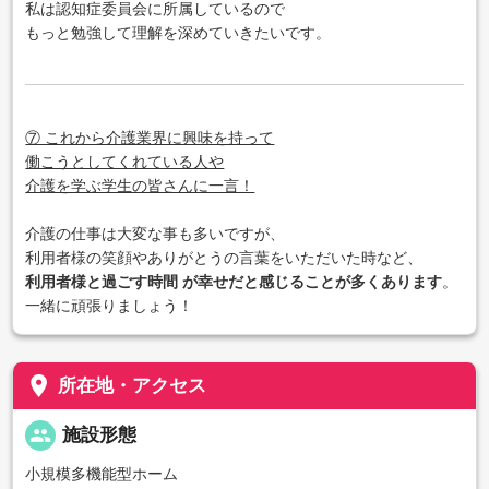
私は認知症委員会に所属しているので
もっと勉強して理解を深めていきたいです。
⑦ これから介護業界に興味を持って
働こうとしてくれている人や
介護を学ぶ学生の皆さんに一言！
介護の仕事は大変な事も多いですが、
利用者様の笑顔やありがとうの言葉をいただいた時など、
利用者様と過ごす時間 が幸せだと感じることが多くあります
。
一緒に頑張りましょう！
place
所在地・アクセス
people
施設形態
小規模多機能型ホーム