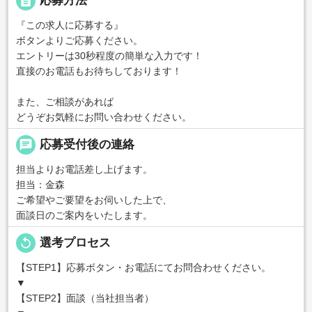
description
応募方法
『この求人に応募する』
ボタンよりご応募ください。
エントリーは30秒程度の簡単な入力です！
直接のお電話もお待ちしております！
また、ご相談があれば
どうぞお気軽にお問い合わせください。
chat
応募受付後の連絡
担当よりお電話差し上げます。
担当：金森
ご希望やご要望をお伺いした上で、
面談日のご案内をいたします。
replay
選考プロセス
【STEP1】応募ボタン・お電話にてお問合わせください。
▼
【STEP2】面談（当社担当者）