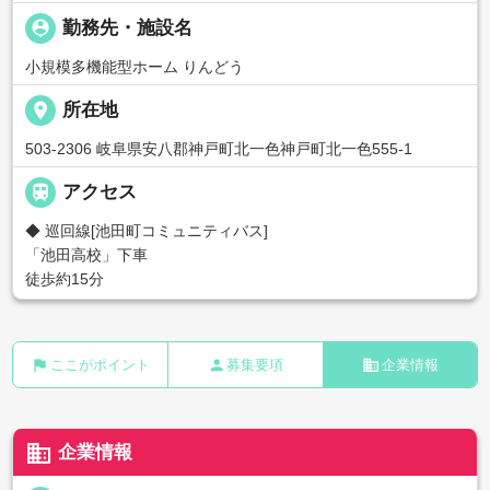
person_pin
勤務先・施設名
小規模多機能型ホーム りんどう
place
所在地
503-2306 岐阜県安八郡神戸町北一色神戸町北一色555-1

アクセス
◆ 巡回線[池田町コミュニティバス]
「池田高校」下車
徒歩約15分
flag
person
business
ここがポイント
募集要項
企業情報
business
企業情報