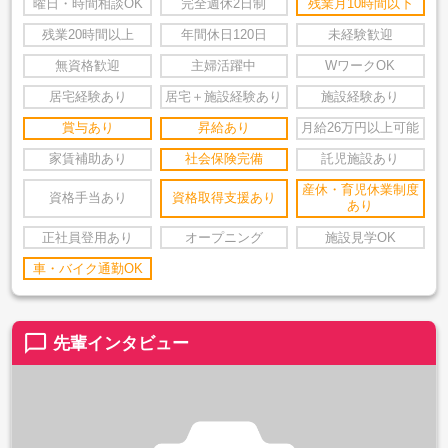
曜日・時間相談OK
完全週休2日制
残業月10時間以下
残業20時間以上
年間休日120日
未経験歓迎
無資格歓迎
主婦活躍中
WワークOK
居宅経験あり
居宅＋施設経験あり
施設経験あり
賞与あり
昇給あり
月給26万円以上可能
家賃補助あり
社会保険完備
託児施設あり
産休・育児休業制度
資格手当あり
資格取得支援あり
あり
正社員登用あり
オープニング
施設見学OK
車・バイク通勤OK
chat_bubble_outline
先輩インタビュー