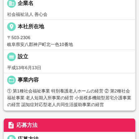
business
企業名
社会福祉法人 善心会
place
本社所在地
〒503-2306
岐阜県安八郡神戸町北一色10番地
calendar_view_day
設立
平成13年6月13日
folder_open
事業内容
① 第1種社会福祉事業 特別養護老人ホームの経営 ② 第2種社会
福祉事業 老人短期入所事業の経営 小規模多機能型居宅介護事業
の経営 認知症対応型老人共同生活援助事業の経営
description
応募方法