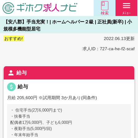
menu
検索
ﾒﾆｭｰ
【安八郡】手当充実！| ホームヘルパー２級 | 正社員(新卒) | 小
規模多機能型居宅
おすすめ!
2022.06.13更新
求人ID：727-ca-he-f2-scaf
person
給与
attach_money
給与
月給 205,600円
※試用期間 3か月あり(同条件)
・ 住宅手当(2万6,000円まで)
・扶養手当
配偶者1万6,000円、子ども6,000円
・夜勤手当(5,000円/回)
・年末年始手当