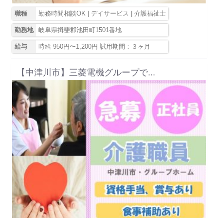
職種
勤務時間相談OK | デイサービス | 介護福祉士
勤務地
岐阜県揖斐郡池田町1501番地
給与
時給 950円〜1,200円 試用期間：３ヶ月
【中津川市】三菱電機グループで...