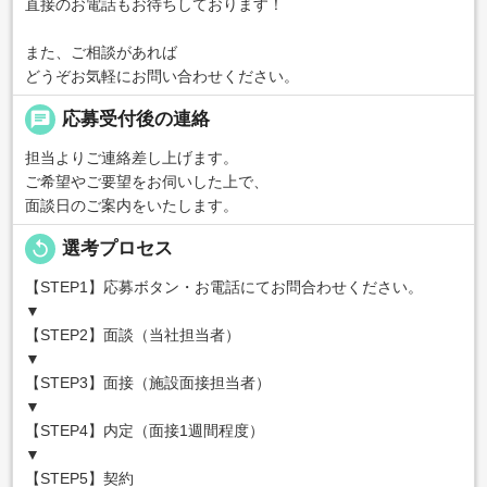
直接のお電話もお待ちしております！
また、ご相談があれば
どうぞお気軽にお問い合わせください。
chat
応募受付後の連絡
担当よりご連絡差し上げます。
ご希望やご要望をお伺いした上で、
面談日のご案内をいたします。
replay
選考プロセス
【STEP1】応募ボタン・お電話にてお問合わせください。
▼
【STEP2】面談（当社担当者）
▼
【STEP3】面接（施設面接担当者）
▼
【STEP4】内定（面接1週間程度）
▼
【STEP5】契約