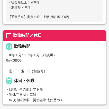
・社会福祉士 1,200円
・無資格 950円
【通勤手当】実費支給（上限 月額15,000円）
calendar_today
勤務時間／休日

勤務時間
・8時30分〜17時30分（相談可）
※休憩60分
・週2日〜週3日（相談可）
calendar_today
休日・休暇
・日曜、その他シフト制
・週休二日制：毎週
・年次有給休暇：労働基準法に基づく