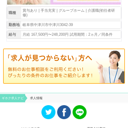
賞与あり | 手当充実 | グループホーム | 介護職(初任者研
職種
修)
勤務地
岐阜県中津川市中津川3042-39
給与
月給 167,500円〜248,200円 試用期間：2ヵ月／同条件
ギホク求⼈ナビ
求人情報