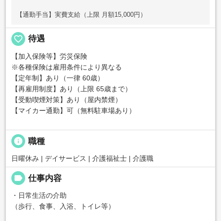
【通勤手当】実費支給（上限 月額15,000円）
favorite_border
待遇
【加入保険等】労災保険
※各種保険は雇用条件により異なる
【定年制】あり（一律 60歳）
【再雇用制度】あり（上限 65歳まで）
【受動喫煙対策】あり（屋内禁煙）
【マイカー通勤】可（無料駐車場あり）
info
職種
日曜休み | デイサービス | 介護福祉士 | 介護職
label
仕事内容
・日常生活の介助
（歩行、食事、入浴、トイレ等）