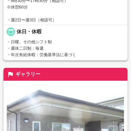
・8時30分〜17時30分（相談可）
※休憩60分
・週2日〜週3日（相談可）
calendar_today
休日・休暇
・日曜、その他シフト制
・週休二日制：毎週
・年次有給休暇：労働基準法に基づく
flag
ギャラリー