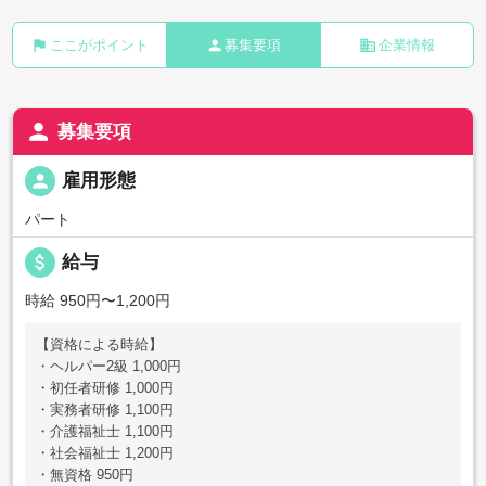
flag
person
business
ここがポイント
募集要項
企業情報
person
募集要項
person
雇用形態
パート
attach_money
給与
時給 950円〜1,200円
【資格による時給】
・ヘルパー2級 1,000円
・初任者研修 1,000円
・実務者研修 1,100円
・介護福祉士 1,100円
・社会福祉士 1,200円
・無資格 950円