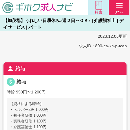
menu
検索
ﾒﾆｭｰ
【加茂郡】うれしい日曜休み♪週２日～ＯＫ♪ | 介護福祉士 | デ
イサービス | パート
2023.12.05更新
求人ID：890-ca-kh-p-tcap
person
給与
attach_money
給与
時給 950円〜1,200円
【資格による時給】
・ヘルパー2級 1,000円
・初任者研修 1,000円
・実務者研修 1,100円
・介護福祉士 1,100円