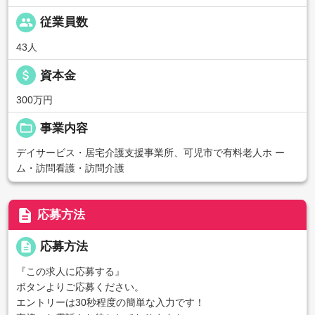
people
従業員数
43人
attach_money
資本金
300万円
folder_open
事業内容
デイサービス・居宅介護支援事業所、可児市で有料老人ホ ー
ム・訪問看護・訪問介護
description
応募方法
description
応募方法
『この求人に応募する』
ボタンよりご応募ください。
エントリーは30秒程度の簡単な入力です！