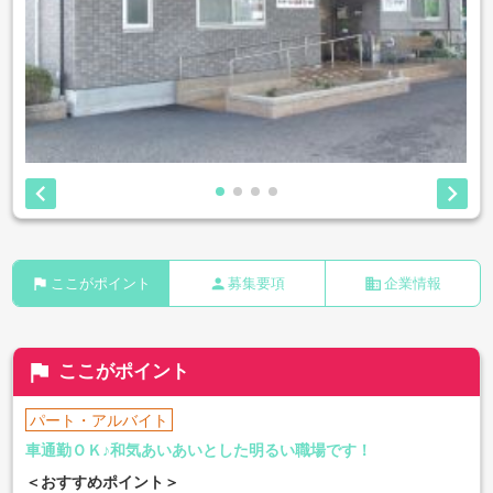


flag
person
business
ここがポイント
募集要項
企業情報
flag
ここがポイント
パート・アルバイト
車通勤ＯＫ♪和気あいあいとした明るい職場です！
＜おすすめポイント＞