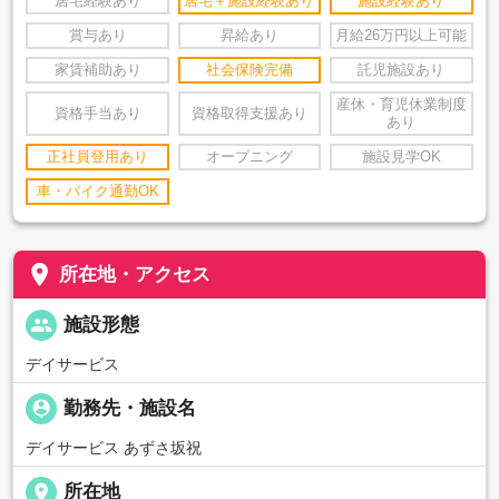
居宅経験あり
居宅＋施設経験あり
施設経験あり
賞与あり
昇給あり
月給26万円以上可能
家賃補助あり
社会保険完備
託児施設あり
産休・育児休業制度
資格手当あり
資格取得支援あり
あり
正社員登用あり
オープニング
施設見学OK
車・バイク通勤OK
place
所在地・アクセス
people
施設形態
デイサービス
person_pin
勤務先・施設名
デイサービス あずさ坂祝
place
所在地