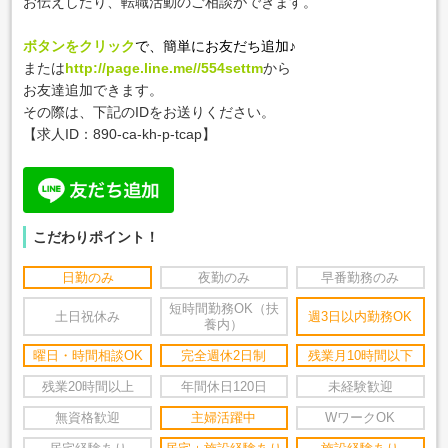
お伝えしたり、転職活動のご相談ができます。
ボタンをクリック
で、簡単にお友だち追加♪
または
http://page.line.me//554settm
から
お友達追加できます。
その際は、下記のIDをお送りください。
【求人ID：
890-ca-kh-p-tcap
】
こだわりポイント！
日勤のみ
夜勤のみ
早番勤務のみ
短時間勤務OK（扶
土日祝休み
週3日以内勤務OK
養内）
曜日・時間相談OK
完全週休2日制
残業月10時間以下
残業20時間以上
年間休日120日
未経験歓迎
無資格歓迎
主婦活躍中
WワークOK