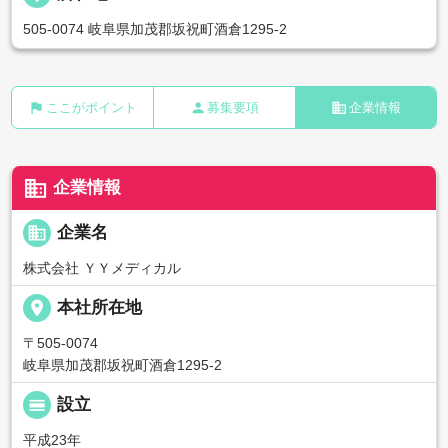
505-0074 岐阜県加茂郡坂祝町酒倉1295-2
flag
person
business
ここがポイント
募集要項
企業情報
business
企業情報
business
企業名
株式会社 ＹＹメディカル
place
本社所在地
〒505-0074
岐阜県加茂郡坂祝町酒倉1295-2
calendar_view_day
設立
平成23年