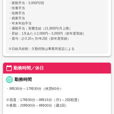
・夜勤手当：3,000円/回
・扶養手当
・役務手当
・残業手当
・年末年始手当
・通勤手当：実費支給（21,800円/月上限）
・昇給：1月あたり2,000円～3,000円（前年度実績）
・賞与：計3.20ヶ月/年2回（前年度実績）
※日給月給制：欠勤控除は事業所規定による
calendar_today
勤務時間／休日

勤務時間
・8時30分～17時30分（休憩60分）
※宿直：17時30分～8時15分（月1～2回程度）
※夜勤：20時00分～8時00分（週1回）