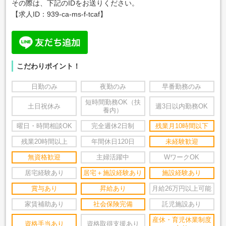
その際は、下記のIDをお送りください。
【求人ID：
939-ca-ms-f-tcaf
】
こだわりポイント！
日勤のみ
夜勤のみ
早番勤務のみ
短時間勤務OK（扶
土日祝休み
週3日以内勤務OK
養内）
曜日・時間相談OK
完全週休2日制
残業月10時間以下
残業20時間以上
年間休日120日
未経験歓迎
無資格歓迎
主婦活躍中
WワークOK
居宅経験あり
居宅＋施設経験あり
施設経験あり
賞与あり
昇給あり
月給26万円以上可能
家賃補助あり
社会保険完備
託児施設あり
産休・育児休業制度
資格手当あり
資格取得支援あり