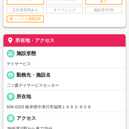
あり
正社員登用あり
オープニング
施設見学OK
車・バイク通勤OK
place
所在地・アクセス
people
施設形態
デイサービス
person_pin
勤務先・施設名
二ツ森デイサービスセンター
place
所在地
508-0203 岐阜県中津川市福岡１６９３-６０８

アクセス
JR中津川駅から車で25分