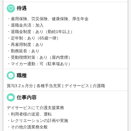
favorite_border
待遇
・雇用保険、労災保険、健康保険、厚生年金
・退職金共済：加入
・退職金制度：あり（勤続1年以上）
・定年制：あり（65歳一律）
・再雇用制度：あり
・勤務延長：あり
・受動喫煙対策：あり（屋内禁煙）
・マイカー通勤：可（駐車場あり）
info
職種
賞与3.2ヵ月分 | 各種手当充実 | デイサービス | 介護職
label
仕事内容
デイサービスにて介護支援業務
・利用者様の送迎、運転
・レクリエーションの計画や実施
・その他介護業務全般