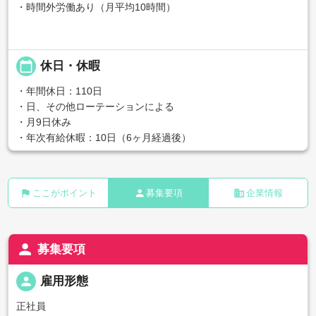
・時間外労働あり（月平均10時間）
calendar_today
休日・休暇
・年間休日：110日
・日、その他ローテーションによる
・月9日休み
・年次有給休暇：10日（6ヶ月経過後）
flag
person
business
ここがポイント
募集要項
企業情報
person
募集要項
person
雇用形態
正社員