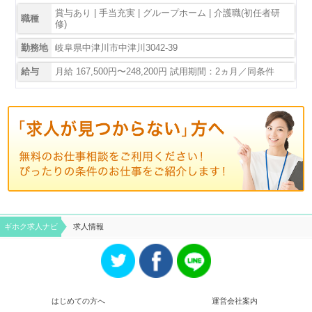
賞与あり | 手当充実 | グループホーム | 介護職(初任者研
職種
修)
勤務地
岐阜県中津川市中津川3042-39
給与
月給 167,500円〜248,200円 試用期間：2ヵ月／同条件
ギホク求⼈ナビ
求人情報
はじめての方へ
運営会社案内