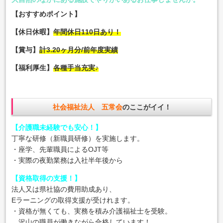
【
おすすめポイント】
【休日休暇】
年間休日110日あり！
【賞与】
計3.20ヶ月分/前年度実績
【福利厚生】
各種手当充実♪
社会福祉法人 五常会
のここがイイ！
【介護職未経験でも安心！】
丁寧な研修（新職員研修）を実施します。
・座学、先輩職員によるOJT等
・実際の夜勤業務は入社半年後から
【資格取得の支援！】
法人又は県社協の費用助成あり、
Eラーニングの取得支援が受けれます。
・資格が無くても、実務を積み介護福祉士を受験。
沢山の職員が働きながら合格しています！