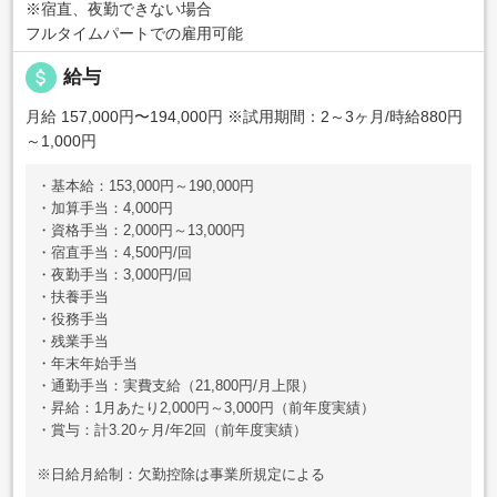
※宿直、夜勤できない場合
フルタイムパートでの雇用可能
attach_money
給与
月給 157,000円〜194,000円
※試用期間：2～3ヶ月/時給880円
～1,000円
・基本給：153,000円～190,000円
・加算手当：4,000円
・資格手当：2,000円～13,000円
・宿直手当：4,500円/回
・夜勤手当：3,000円/回
・扶養手当
・役務手当
・残業手当
・年末年始手当
・通勤手当：実費支給（21,800円/月上限）
・昇給：1月あたり2,000円～3,000円（前年度実績）
・賞与：計3.20ヶ月/年2回（前年度実績）
※日給月給制：欠勤控除は事業所規定による