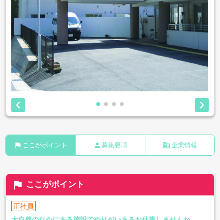


flag
person
business
ここがポイント
募集要項
企業情報
flag
ここがポイント
正社員
大自然のなかにある施設でやりがいあるお仕事しませんか。