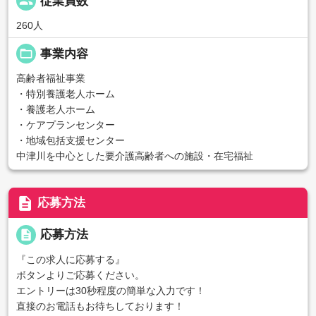
people
従業員数
260人
folder_open
事業内容
高齢者福祉事業
・特別養護老人ホーム
・養護老人ホーム
・ケアプランセンター
・地域包括支援センター
中津川を中心とした要介護高齢者への施設・在宅福祉
description
応募方法
description
応募方法
『この求人に応募する』
ボタンよりご応募ください。
エントリーは30秒程度の簡単な入力です！
直接のお電話もお待ちしております！