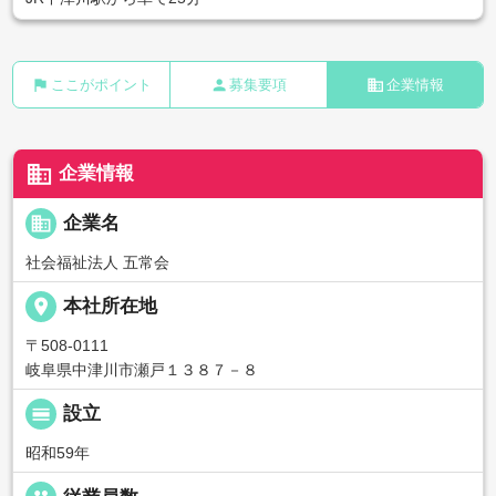
flag
person
business
ここがポイント
募集要項
企業情報
business
企業情報
business
企業名
社会福祉法人 五常会
place
本社所在地
〒508-0111
岐阜県中津川市瀬戸１３８７－８
calendar_view_day
設立
昭和59年