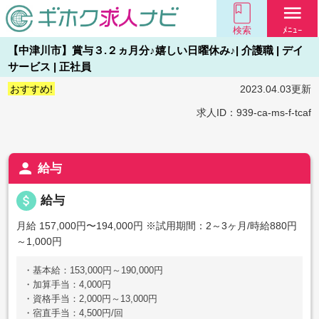
menu
検索
ﾒﾆｭｰ
【中津川市】賞与３.２ヵ月分♪嬉しい日曜休み♪| 介護職 | デイ
サービス | 正社員
おすすめ!
2023.04.03更新
求人ID：939-ca-ms-f-tcaf
person
給与
attach_money
給与
月給 157,000円〜194,000円
※試用期間：2～3ヶ月/時給880円
～1,000円
・基本給：153,000円～190,000円
・加算手当：4,000円
・資格手当：2,000円～13,000円
・宿直手当：4,500円/回