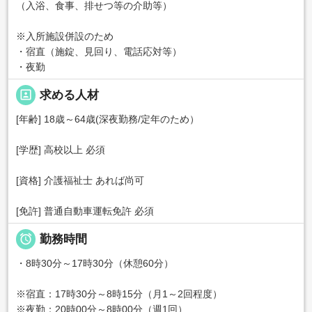
（入浴、食事、排せつ等の介助等）
※入所施設併設のため
・宿直（施錠、見回り、電話応対等）
・夜勤
portrait
求める人材
[年齢] 18歳～64歳(深夜勤務/定年のため）
[学歴] 高校以上 必須
[資格] 介護福祉士 あれば尚可
[免許] 普通自動車運転免許 必須

勤務時間
・8時30分～17時30分（休憩60分）
※宿直：17時30分～8時15分（月1～2回程度）
※夜勤：20時00分～8時00分（週1回）