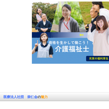
医療法人社団 崇仁会
の
魅力