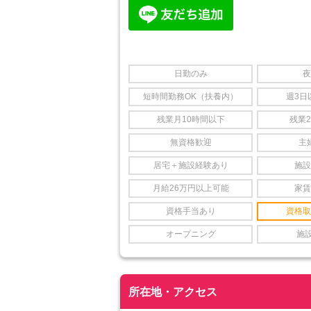
日勤のみ
夜
短時間勤務OK（扶養内）
週3日
残業月10時間以下
残業
無資格歓迎
主
居宅＋施設経験あり
施設
月給26万円以上可能
家賃
資格手当あり
資格取
オープニング
施
所在地・アクセス