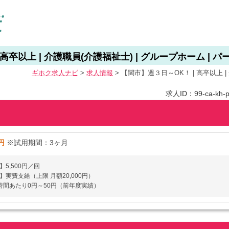
高卒以上 | 介護職員(介護福祉士) | グループホーム | パ
ギホク求⼈ナビ
>
求人情報
>
【関市】週３日～OK！ | 高卒以上 |
求人ID：99-ca-kh-p
円
※試用期間：3ヶ月
5,500円／回
】実費支給（上限 月額20,000円）
時間あたり0円～50円（前年度実績）