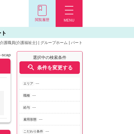
閲覧履歴
MENU
ート
 介護職員(介護福祉士) | グループホーム | パート
-scap
選択中の検索条件

条件を変更する
---
エリア
---
職種
---
給与
---
雇用形態
---
こだわり条件