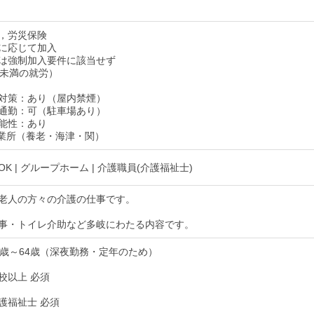
，労災保険
に応じて加入
は強制加入要件に該当せず
間未満の就労）
対策：あり（屋内禁煙）
通勤：可（駐車場あり）
能性：あり
業所（養老・海津・関）
K | グループホーム | 介護職員(介護福祉士)
老人の方々の介護の仕事です。
事・トイレ介助など多岐にわたる内容です。
8歳～64歳（深夜勤務・定年のため）
校以上 必須
護福祉士 必須