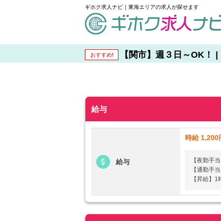
ギホク求人ナビ｜東海エリアの求人が探せます
schedule
【関市】週３日～OK！ | 
おすすめ!
給与
時給 1,200
【夜勤手当】
給与
【通勤手当
【昇給】1