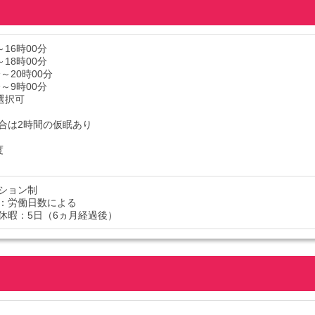
～16時00分
～18時00分
分～20時00分
分～9時00分
選択可
合は2時間の仮眠あり
度
ション制
：労働日数による
休暇：5日（6ヵ月経過後）