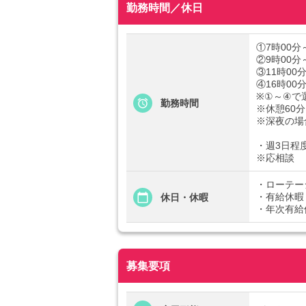
勤務時間／休日
①7時00分
②9時00分
③11時00
④16時00
※①～④で
勤務時間
※休憩60分
※深夜の場
・週3日程
※応相談
・ローテー
・有給休暇
休日・休暇
・年次有給
募集要項