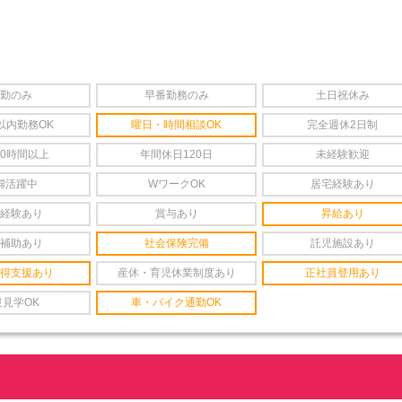
勤のみ
早番勤務のみ
土日祝休み
以内勤務OK
曜日・時間相談OK
完全週休2日制
20時間以上
年間休日120日
未経験歓迎
婦活躍中
WワークOK
居宅経験あり
経験あり
賞与あり
昇給あり
補助あり
社会保険完備
託児施設あり
得支援あり
産休・育児休業制度あり
正社員登用あり
設見学OK
車・バイク通勤OK