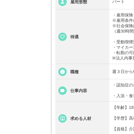
パート
雇用形態
・雇用保険
※雇用条件
※社会保険
（週30時
待遇
・受動喫煙
・マイカー
・転勤の可
※法人内事
週３日からO
職種
・認知症の
仕事内容
・入浴・食
【年齢】1
【学歴】高
求める人材
【資格】介