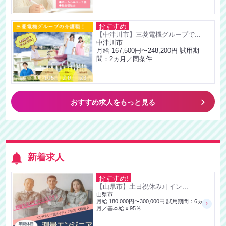
おすすめ
【中津川市】三菱電機グループで...
中津川市
月給 167,500円〜248,200円 試用期
間：2ヵ月／同条件
keyboard_arrow_right
おすすめ求人をもっと見る
新着求人
おすすめ!
【山県市】土日祝休み♪| イン...
山県市
月給 180,000円〜300,000円 試用期間：6ヵ
月／基本給ｘ95％