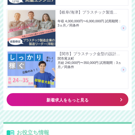
【岐阜/海津】プラスチック製造...
年収 4,000,000円〜6,000,000円 試用期間：
3ヵ月／同条件
【関市】プラスチック金型の設計...
関市尾太町
月給 240,000円〜350,000円 試用期間：3ヵ
月／同条件
keyboard_arrow_right
新着求人をもっと見る
お役立ち情報