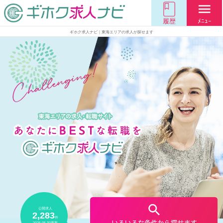
menu
履歴
ﾒﾆｭｰ
ギホク求人ナビ｜東海エリアの求人が探せます
公開求人
2,283
件
2025.05.30
更新