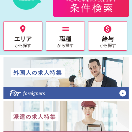

list

エリア
職種
給与
から探す
から探す
から探す