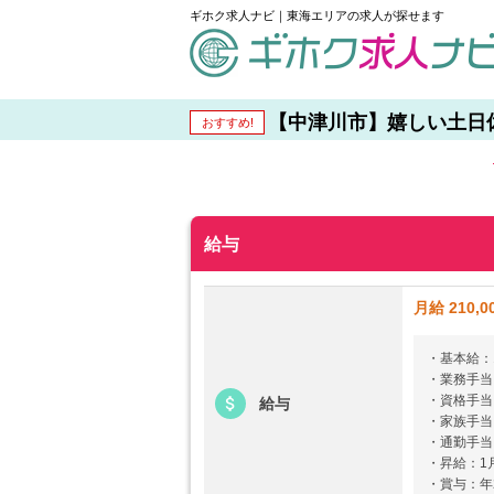
ギホク求人ナビ｜東海エリアの求人が探せます
schedule
【中津川市】嬉しい土日休み
おすすめ!
給与
月給 210,0
・基本給：15
・業務手当：
・資格手当：
給与
・家族手当
・通勤手当
・昇給：1
・賞与：年