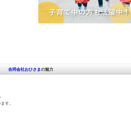
合同会社おひさま
の魅力
､
ます。