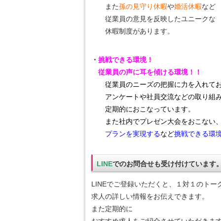
また
孫の見守り休暇
や
婚活休暇
など
従業員の意見を反映したユニークな
休暇制度があります。
・
挑戦できる環境！
従業員の声に耳を傾ける環境！！
従業員のニーズの把握に力を入れて
アンケートや社員交流
などの取り組
定期的におこなっています。
また社内でプレゼン大会をおこない
プランを実現する
など
挑戦できる環
LINE
でのお問合せも受け付けています
LINEでご登録いただくと、１対１のトー
求人の詳しい情報をお伝えできます。
また定期的に