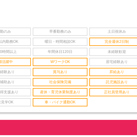
勤のみ
早番勤務のみ
土日祝休み
以内勤務OK
曜日・時間相談OK
完全週休2日制
20時間以上
年間休日120日
未経験歓迎
婦活躍中
WワークOK
居宅経験あり
経験あり
賞与あり
昇給あり
補助あり
社会保険完備
託児施設あり
得支援あり
産休・育児休業制度あり
正社員登用あり
設見学OK
車・バイク通勤OK