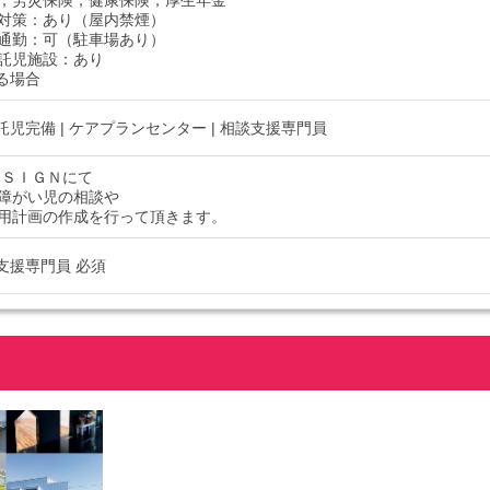
，労災保険，健康保険，厚生年金
対策：あり（屋内禁煙）
通勤：可（駐車場あり）
託児施設：あり
る場合
 託児完備 | ケアプランセンター | 相談支援専門員
ＥＳＩＧＮにて
障がい児の相談や
用計画の作成を行って頂きます。
談支援専門員 必須