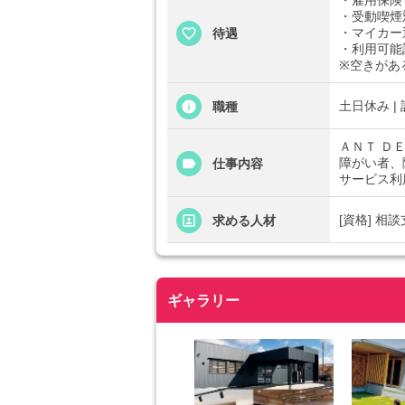
・雇用保険
・受動喫煙
・マイカー
待遇
・利用可能
※空きがあ
土日休み |
職種
ＡＮＴ Ｄ
障がい者、
仕事内容
サービス利
[資格] 相
求める人材
ギャラリー