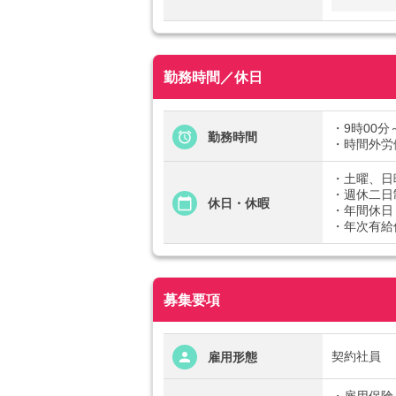
勤務時間／休日
・9時00分
勤務時間
・時間外労
・土曜、日
・週休二日
休日・休暇
・年間休日
・年次有給
募集要項
契約社員
雇用形態