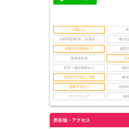
日勤のみ
夜
短時間勤務OK（扶養内）
週3日
残業月10時間以下
残業
無資格歓迎
主
居宅＋施設経験あり
施設
月給26万円以上可能
家賃
資格手当あり
資格取
オープニング
施
所在地・アクセス