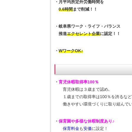
・月平均所定外労働時間を
0.6時間
まで削減！！
・岐阜県ワーク・ライフ・バランス
推進
エクセレント企業
に認定！！
・
WワークOK♪
・
育児休暇取得率100％
育児休暇は３歳まで認め､
１歳までの取得率は100％を誇るなど
働きやすい環境づくりに取り組んでい
・
保育園や多様な休暇制度あり♪
保育料金
も
安価
に設定！