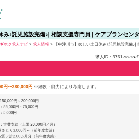
♪託児施設完備♪| 相談支援専門員 | ケアプランセンター
ギホク求⼈ナビ
>
求人情報
>
【中津川市】嬉しい土日休み♪託児施設完備♪| 相
求人ID：3761-so-so-f1
00円〜280,000円
※経験・能力により考慮します。
0,000円～200,000円
55,000円～75,000円
5,000円
：実費支給（上限 20,000円／月）
月あたり3,000円～（前年度実績）
2回／計2.00ヵ月分（前年度実績）