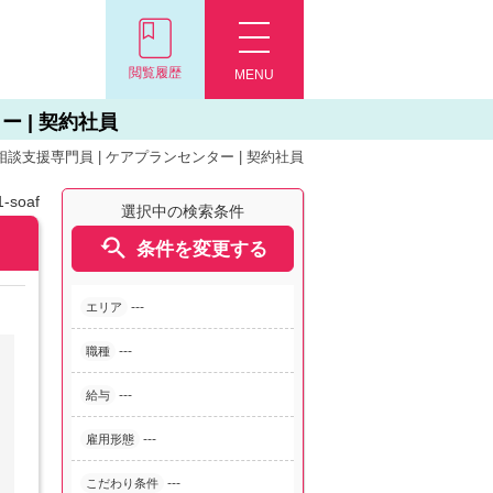
閲覧履歴
MENU
 | 契約社員
談支援専門員 | ケアプランセンター | 契約社員
-soaf
選択中の検索条件

条件を変更する
---
エリア
---
職種
---
給与
---
雇用形態
---
こだわり条件