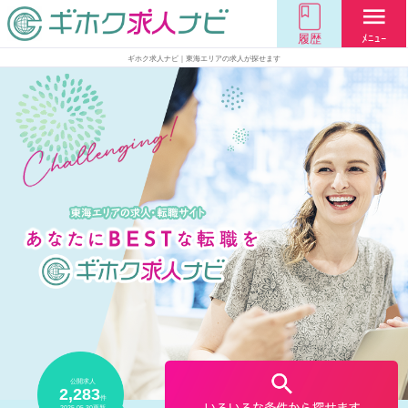
menu
履歴
ﾒﾆｭｰ
ギホク求人ナビ｜東海エリアの求人が探せます
公開求人
2,283
件
2025.05.30
更新