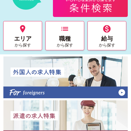

list

エリア
職種
給与
から探す
から探す
から探す