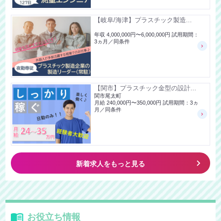
【岐阜/海津】プラスチック製造...
年収 4,000,000円〜6,000,000円 試用期間：
3ヵ月／同条件
【関市】プラスチック金型の設計...
関市尾太町
月給 240,000円〜350,000円 試用期間：3ヵ
月／同条件
keyboard_arrow_right
新着求人をもっと見る
お役立ち情報