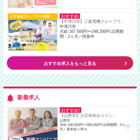
おすすめ
【中津川市】三菱電機グループで...
中津川市
月給 167,500円〜248,200円 試用期
間：2ヵ月／同条件
keyboard_arrow_right
おすすめ求人をもっと見る
新着求人
おすすめ!
【山県市】土日祝休み♪| イン...
山県市
月給 180,000円〜300,000円 試用期間：6ヵ
月／基本給ｘ95％