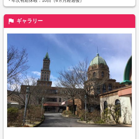
・年次有給休暇：10日（6ヵ月経過後）
flag
ギャラリー