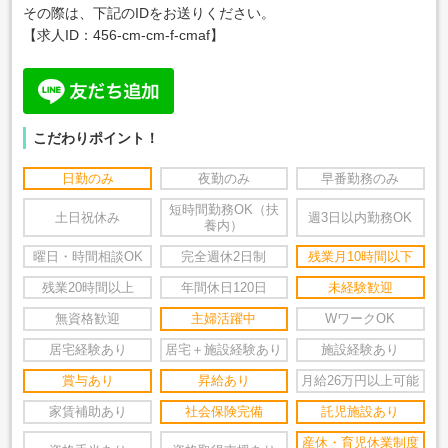
その際は、下記のIDをお送りください。
【求人ID：456-cm-cm-f-cmaf
】
こだわりポイント！
日勤のみ
夜勤のみ
早番勤務のみ
短時間勤務OK（扶
土日祝休み
週3日以内勤務OK
養内）
曜日・時間相談OK
完全週休2日制
残業月10時間以下
残業20時間以上
年間休日120日
未経験歓迎
無資格歓迎
主婦活躍中
WワークOK
居宅経験あり
居宅＋施設経験あり
施設経験あり
賞与あり
昇給あり
月給26万円以上可能
家賃補助あり
社会保険完備
託児施設あり
産休・育児休業制度