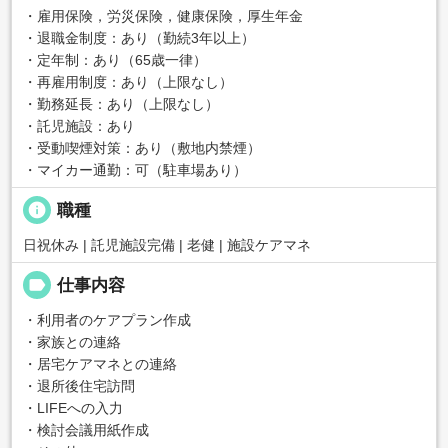
・雇用保険，労災保険，健康保険，厚生年金
・退職金制度：あり（勤続3年以上）
・定年制：あり（65歳一律）
・再雇用制度：あり（上限なし）
・勤務延長：あり（上限なし）
・託児施設：あり
・受動喫煙対策：あり（敷地内禁煙）
・マイカー通勤：可（駐車場あり）
info
職種
日祝休み | 託児施設完備 | 老健 | 施設ケアマネ
label
仕事内容
・利用者のケアプラン作成
・家族との連絡
・居宅ケアマネとの連絡
・退所後住宅訪問
・LIFEへの入力
・検討会議用紙作成