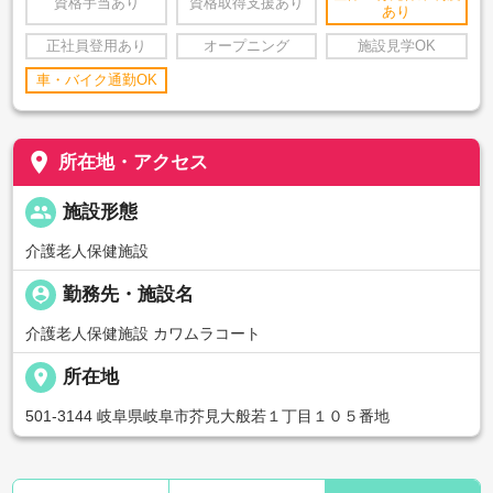
資格手当あり
資格取得支援あり
あり
正社員登用あり
オープニング
施設見学OK
車・バイク通勤OK
place
所在地・アクセス
people
施設形態
介護老人保健施設
person_pin
勤務先・施設名
介護老人保健施設 カワムラコート
place
所在地
501-3144 岐阜県岐阜市芥見大般若１丁目１０５番地