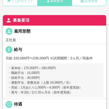
flag
person
business
ここがポイント
募集要項
企業情報
person
募集要項
person
雇用形態
正社員
attach_money
給与
月給 220,000円〜235,000円
※試用期間：3ヵ月／同条件
・基本給：175,000円～190,000円
・職能手当：15,000円
・技術手当：30,000円
・通勤手当：実費支給（上限 24,000円／月）
・昇給：1月あたり1,000円～4,000円（前年度実績）
・賞与：年2回／計2.20ヵ月分（前年度実績）
favorite_border
待遇