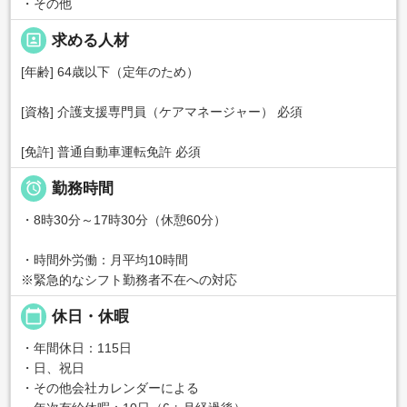
・その他
portrait
求める人材
[年齢] 64歳以下（定年のため）
[資格] 介護支援専門員（ケアマネージャー） 必須
[免許] 普通自動車運転免許 必須

勤務時間
・8時30分～17時30分（休憩60分）
・時間外労働：月平均10時間
※緊急的なシフト勤務者不在への対応
calendar_today
休日・休暇
・年間休日：115日
・日、祝日
・その他会社カレンダーによる