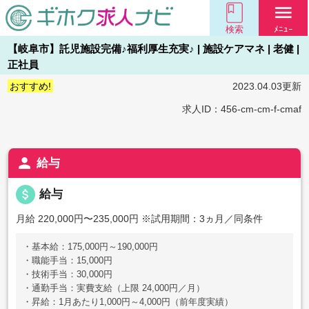
menu
検索
ﾒﾆｭｰ
【岐阜市】託児施設完備♪福利厚生充実♪ | 施設ケアマネ | 老健 |
正社員
おすすめ!
2023.04.03更新
求人ID：456-cm-cm-f-cmaf
person
給与
attach_money
給与
月給 220,000円〜235,000円
※試用期間：3ヵ月／同条件
・基本給：175,000円～190,000円
・職能手当：15,000円
・技術手当：30,000円
・通勤手当：実費支給（上限 24,000円／月）
・昇給：1月あたり1,000円～4,000円（前年度実績）