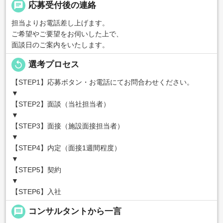
chat
応募受付後の連絡
担当よりお電話差し上げます。
ご希望やご要望をお伺いした上で、
面談日のご案内をいたします。
replay
選考プロセス
【STEP1】応募ボタン・お電話にてお問合わせください。
▼
【STEP2】面談（当社担当者）
▼
【STEP3】面接（施設面接担当者）
▼
【STEP4】内定（面接1週間程度）
▼
【STEP5】契約
▼
【STEP6】入社
message
コンサルタントから一言