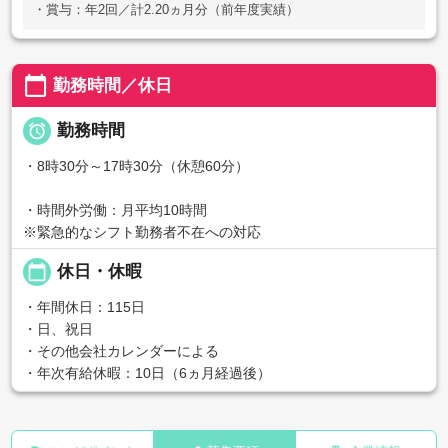
・賞与：年2回／計2.20ヵ月分（前年度実績）
calendar_today
勤務時間／休日

勤務時間
・8時30分～17時30分（休憩60分）
・時間外労働：月平均10時間
※緊急的なシフト勤務者不在への対応
calendar_today
休日・休暇
・年間休日：115日
・日、祝日
・その他会社カレンダーによる
・年次有給休暇：10日（6ヵ月経過後）