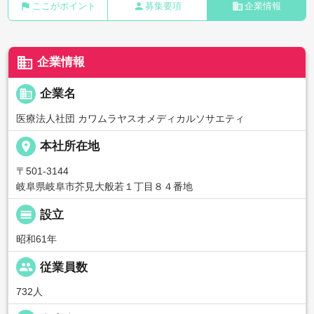
flag
person
business
ここがポイント
募集要項
企業情報
business
企業情報
business
企業名
医療法人社団 カワムラヤスオメディカルソサエティ
place
本社所在地
〒501-3144
岐阜県岐阜市芥見大般若１丁目８４番地
calendar_view_day
設立
昭和61年
people
従業員数
732人