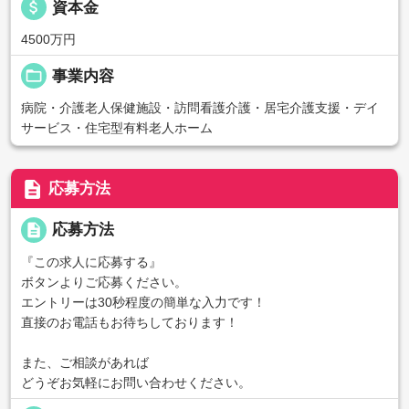
attach_money
資本金
4500万円
folder_open
事業内容
病院・介護老人保健施設・訪問看護介護・居宅介護支援・デイ
サービス・住宅型有料老人ホーム
description
応募方法
description
応募方法
『この求人に応募する』
ボタンよりご応募ください。
エントリーは30秒程度の簡単な入力です！
直接のお電話もお待ちしております！
また、ご相談があれば
どうぞお気軽にお問い合わせください。