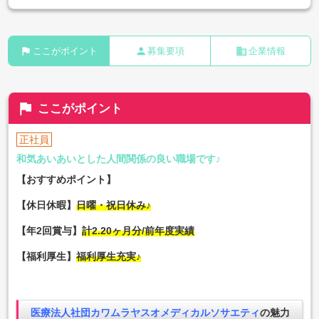
flag
person
business
ここがポイント
募集要項
企業情報
flag
ここがポイント
正社員
和気あいあいとした人間関係の良い職場です♪
【おすすめポイント】
【休日休暇】
日曜・祝日休み♪
【年2回賞与】
計2.20ヶ月分/前年度実績
【福利厚生】
福利厚生充実♪
医療法人社団カワムラヤスオメディカルソサエティ
の魅力