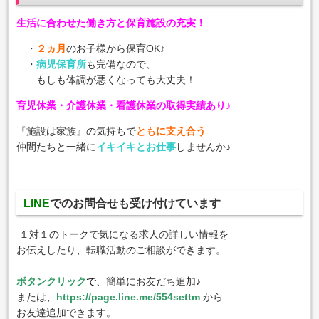
生活に合わせた働き方と保育施設の充実！
・
２ヵ月
のお子様から保育OK♪
・
病児保育所
も完備なので、
もしも体調が悪くなっても大丈夫！
育児休業・介護休業・看護休業の取得実績あり♪
『施設は家族』の気持ちで
ともに支え合う
仲間たちと一緒に
イキイキとお仕事
しませんか♪
LINE
でのお問合せも受け付けています
１対１のトークで気になる求人の詳しい情報を
お伝えしたり、転職活動のご相談ができます。
ボタンクリック
で
、簡単にお友だち追加♪
または、
https://page.line.me/554settm
から
お友達追加できます。