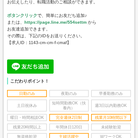
お伝えしたり、転職活動のご相談ができます。
ボタンクリック
で
、簡単にお友だち追加♪
または、
https://page.line.me/554settm
から
お友達追加できます。
その際は、下記のIDをお送りください。
【求人ID：
1143-cm-cm-f-cmaf
】
こだわりポイント！
日勤のみ
夜勤のみ
早番勤務のみ
短時間勤務OK（扶
土日祝休み
週3日以内勤務OK
養内）
曜日・時間相談OK
完全週休2日制
残業月10時間以下
残業20時間以上
年間休日120日
未経験歓迎
無資格歓迎
主婦活躍中
WワークOK