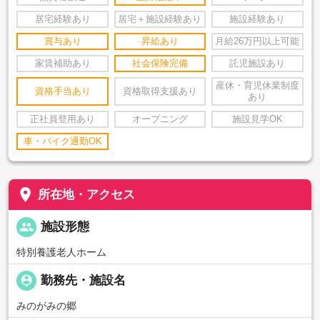
居宅経験あり
居宅＋施設経験あり
施設経験あり
賞与あり
昇給あり
月給26万円以上可能
家賃補助あり
社会保険完備
託児施設あり
産休・育児休業制度
資格手当あり
資格取得支援あり
あり
正社員登用あり
オープニング
施設見学OK
車・バイク通勤OK
place
所在地・アクセス
people
施設形態
特別養護老人ホーム
person_pin
勤務先・施設名
みのがみの郷