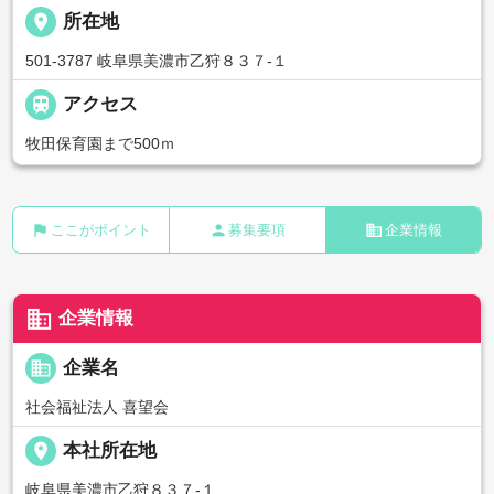
place
所在地
501-3787 岐阜県美濃市乙狩８３７-１

アクセス
牧田保育園まで500ｍ
flag
person
business
ここがポイント
募集要項
企業情報
business
企業情報
business
企業名
社会福祉法人 喜望会
place
本社所在地
岐阜県美濃市乙狩８３７-１