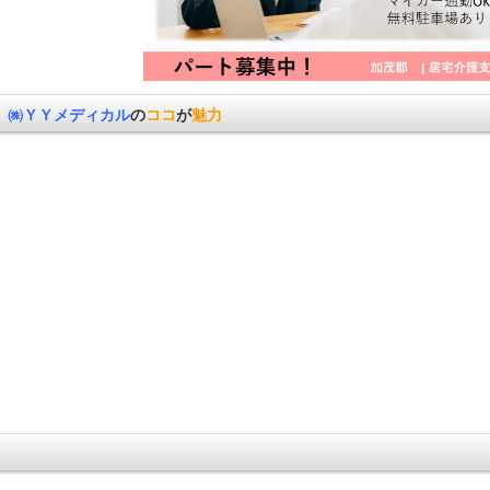
㈱ＹＹメディカル
の
ココ
が
魅力
。
。