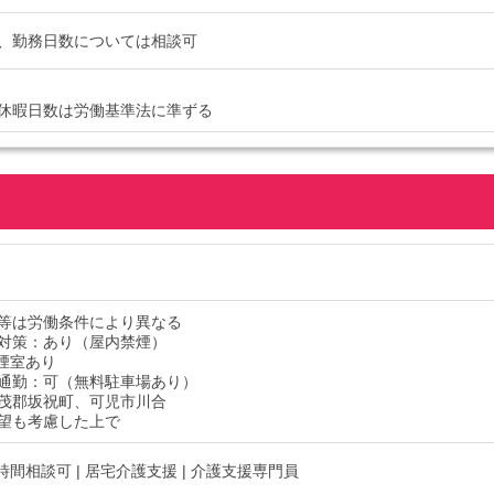
、勤務日数については相談可
休暇日数は労働基準法に準ずる
等は労働条件により異なる
対策：あり（屋内禁煙）
煙室あり
通勤：可（無料駐車場あり）
茂郡坂祝町、可児市川合
望も考慮した上で
務時間相談可 | 居宅介護支援 | 介護支援専門員