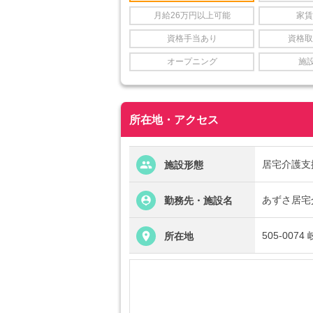
月給26万円以上可能
家賃
資格手当あり
資格取
オープニング
施
所在地・アクセス
居宅介護支
施設形態
あずさ居宅
勤務先・施設名
505-007
所在地