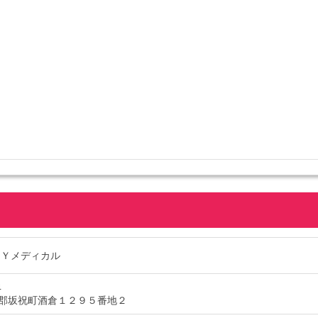
ＹＹメディカル
4
郡坂祝町酒倉１２９５番地２