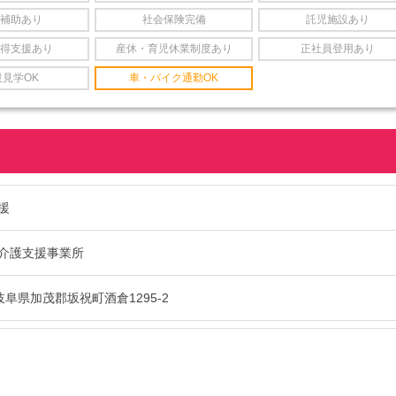
補助あり
社会保険完備
託児施設あり
得支援あり
産休・育児休業制度あり
正社員登用あり
設見学OK
車・バイク通勤OK
援
介護支援事業所
4 岐阜県加茂郡坂祝町酒倉1295-2