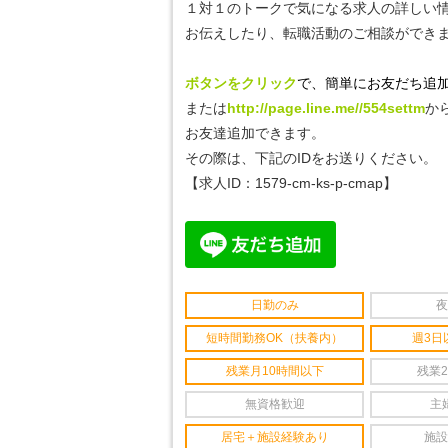
１対１のトークで気になる
求人の詳しい
お伝えしたり、転職活動のご相談ができ
ボタンをクリック
で、簡単にお友だち追加
または
http://page.line.me//554settm
か
お友達追加できます。
その際は、下記のIDをお送りください。
【求人ID：1579-cm-ks-p-cmap】
日勤のみ
夜
短時間勤務OK（扶養内）
週3日
残業月10時間以下
残業
無資格歓迎
主
居宅＋施設経験あり
施設