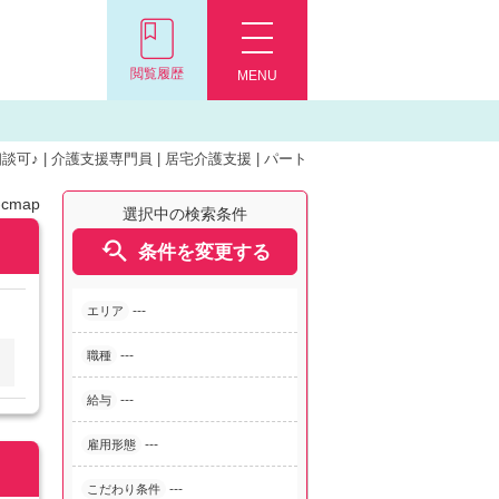
閲覧履歴
MENU
♪ | 介護支援専門員 | 居宅介護支援 | パート
-cmap
選択中の検索条件

条件を変更する
---
エリア
---
職種
---
給与
---
雇用形態
---
こだわり条件