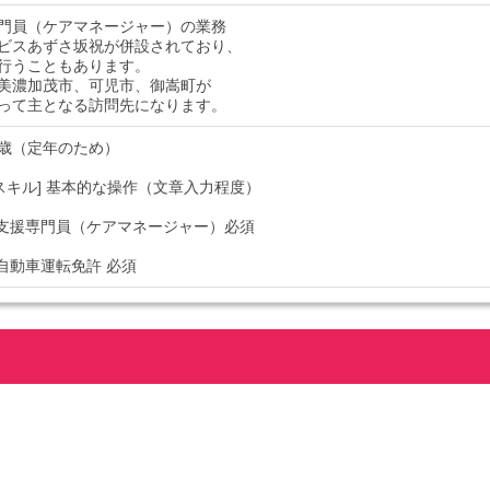
門員（ケアマネージャー）の業務
ビスあずさ坂祝が併設されており、
行うこともあります。
美濃加茂市、可児市、御嵩町が
って主となる訪問先になります。
59歳（定年のため）
Cスキル] 基本的な操作（文章入力程度）
介護支援専門員（ケアマネージャー）必須
通自動車運転免許 必須