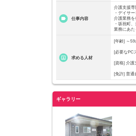
介護支援専
・デイサー
介護業務を
仕事内容
・坂祝町、
業務にあた
[年齢] ～
[必要なP
求める人材
[資格] 
[免許] 普
ギャラリー