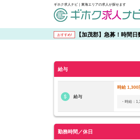
ギホク求人ナビ｜東海エリアの求人が探せます
schedule
【加茂郡】急募！時間日数相
おすすめ!
給与
時給 1,30
給与
・時給：1,
勤務時間／休日