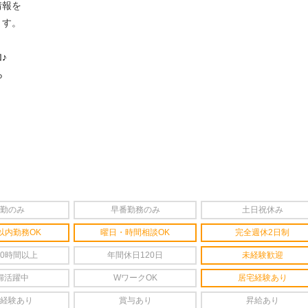
情報を
ます。
♪
ら
勤のみ
早番勤務のみ
土日祝休み
以内勤務OK
曜日・時間相談OK
完全週休2日制
20時間以上
年間休日120日
未経験歓迎
婦活躍中
WワークOK
居宅経験あり
経験あり
賞与あり
昇給あり