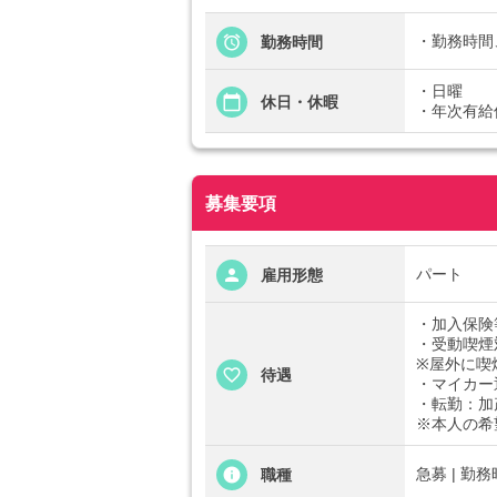
・勤務時間
勤務時間
・日曜
休日・休暇
・年次有給
募集要項
パート
雇用形態
・加入保険
・受動喫煙
※屋外に喫
待遇
・マイカー
・転勤：加
※本人の希
急募 | 勤
職種