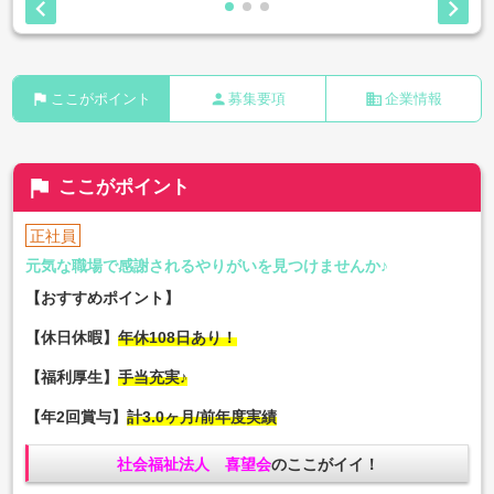


flag
person
business
ここがポイント
募集要項
企業情報
flag
ここがポイント
正社員
元気な職場で感謝されるやりがいを見つけませんか♪
【おすすめポイント】
【休日休暇】
年休108日あり！
【福利厚生】
手当充実♪
【年2回賞与】
計3.0ヶ月/前年度実績
社会福祉法人 喜望会
のここがイイ！