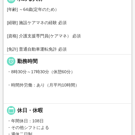
[年齢] ～64歳(定年のため）
[経験] 施設ケアマネの経験 必須
[資格] 介護支援専門員(ケアマネ） 必須
[免許] 普通自動車運転免許 必須

勤務時間
・8時30分～17時30分（休憩60分）
・時間外労働：あり（月平均10時間）
calendar_today
休日・休暇
・年間休日：108日
・その他シフトによる
・週休二日制