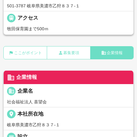
501-3787 岐阜県美濃市乙狩８３７-１

アクセス
牧田保育園まで500ｍ
flag
person
business
ここがポイント
募集要項
企業情報
business
企業情報
business
企業名
社会福祉法人 喜望会
place
本社所在地
岐阜県美濃市乙狩８３７-１
設立