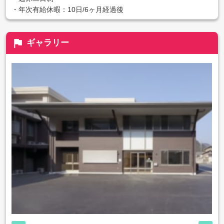
・年次有給休暇：10日/6ヶ月経過後
flag
ギャラリー