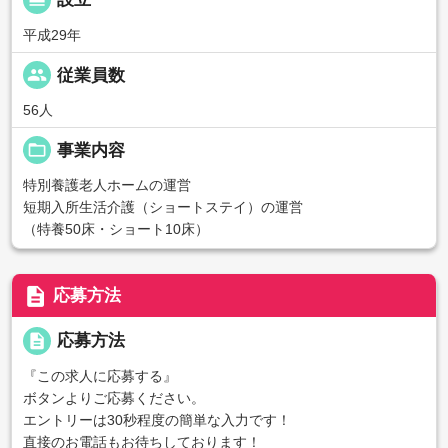
calendar_view_day
平成29年
people
従業員数
56人
folder_open
事業内容
特別養護老人ホームの運営
短期入所生活介護（ショートステイ）の運営
（特養50床・ショート10床）
description
応募方法
description
応募方法
『この求人に応募する』
ボタンよりご応募ください。
エントリーは30秒程度の簡単な入力です！
直接のお電話もお待ちしております！