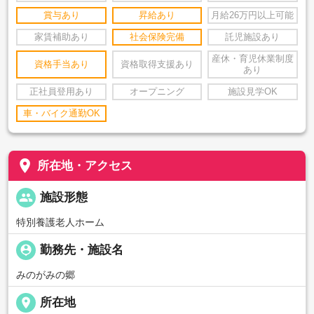
賞与あり
昇給あり
月給26万円以上可能
家賃補助あり
社会保険完備
託児施設あり
産休・育児休業制度
資格手当あり
資格取得支援あり
あり
正社員登用あり
オープニング
施設見学OK
車・バイク通勤OK
place
所在地・アクセス
people
施設形態
特別養護老人ホーム
person_pin
勤務先・施設名
みのがみの郷
place
所在地