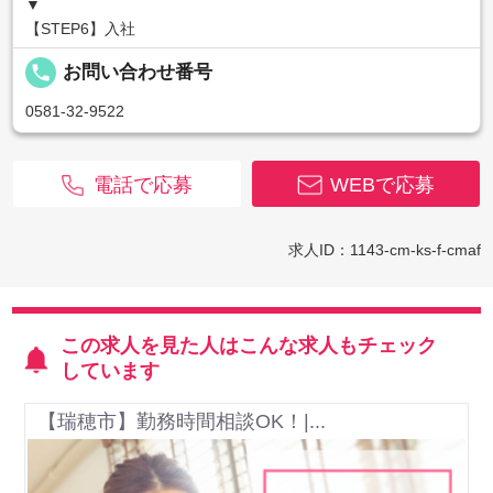
▼
【STEP6】入社
local_phone
お問い合わせ番号
0581-32-9522
電話で応募
WEBで応募
求人ID：1143-cm-ks-f-cmaf
この求人を見た人はこんな求人もチェック
しています
【瑞穂市】勤務時間相談OK！|...