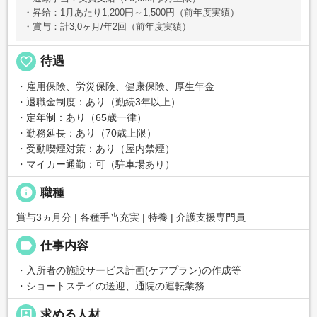
・昇給：1月あたり1,200円～1,500円（前年度実績）
・賞与：計3,0ヶ月/年2回（前年度実績）
favorite_border
待遇
・雇用保険、労災保険、健康保険、厚生年金
・退職金制度：あり（勤続3年以上）
・定年制：あり（65歳一律）
・勤務延長：あり（70歳上限）
・受動喫煙対策：あり（屋内禁煙）
・マイカー通勤：可（駐車場あり）
info
職種
賞与3ヵ月分 | 各種手当充実 | 特養 | 介護支援専門員
label
仕事内容
・入所者の施設サービス計画(ケアプラン)の作成等
・ショートステイの送迎、通院の運転業務
portrait
求める人材