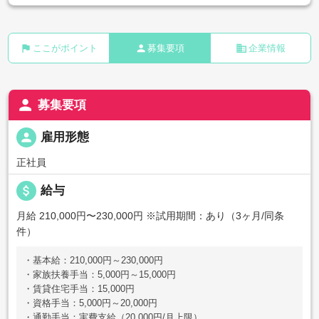
flag
person
business
ここがポイント
募集要項
企業情報
person
募集要項
person
雇用形態
正社員
attach_money
給与
月給 210,000円〜230,000円
※試用期間：あり（3ヶ月/同条
件）
・基本給：210,000円～230,000円
・家族扶養手当：5,000円～15,000円
・賃貸住宅手当：15,000円
・資格手当：5,000円～20,000円
・通勤手当：実費支給（20,000円/月上限）