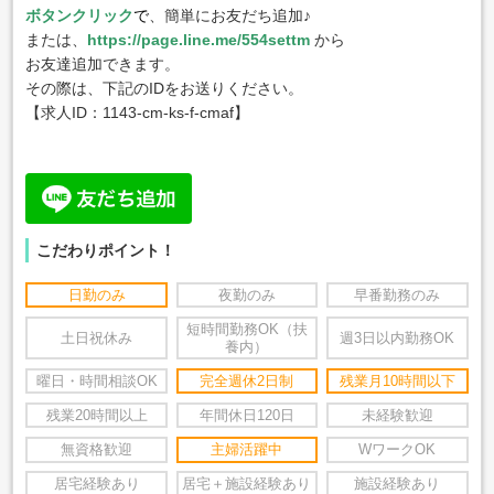
ボタンクリック
で
、簡単にお友だち追加♪
または、
https://page.line.me/554settm
から
お友達追加できます。
その際は、下記のIDをお送りください。
【求人ID：
1143-cm-ks-f-cmaf
】
こだわりポイント！
日勤のみ
夜勤のみ
早番勤務のみ
短時間勤務OK（扶
土日祝休み
週3日以内勤務OK
養内）
曜日・時間相談OK
完全週休2日制
残業月10時間以下
残業20時間以上
年間休日120日
未経験歓迎
無資格歓迎
主婦活躍中
WワークOK
居宅経験あり
居宅＋施設経験あり
施設経験あり