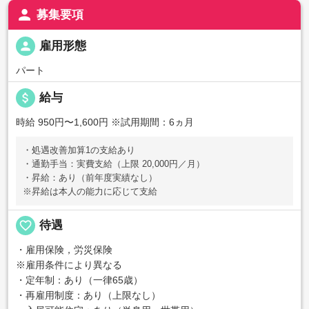
person
募集要項
person
雇用形態
パート
attach_money
給与
時給 950円〜1,600円
※試用期間：6ヵ月
・処遇改善加算1の支給あり
・通勤手当：実費支給（上限 20,000円／月）
・昇給：あり（前年度実績なし）
※昇給は本人の能力に応じて支給
favorite_border
待遇
・雇用保険，労災保険
※雇用条件により異なる
・定年制：あり（一律65歳）
・再雇用制度：あり（上限なし）