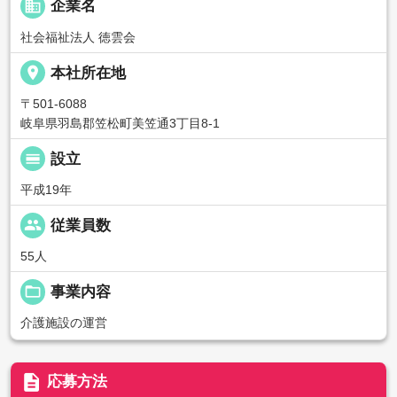
business
企業名
社会福祉法人 徳雲会
place
本社所在地
〒501-6088
岐阜県羽島郡笠松町美笠通3丁目8-1
calendar_view_day
設立
平成19年
people
従業員数
55人
folder_open
事業内容
介護施設の運営
description
応募方法