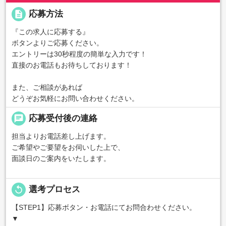
description
応募方法
『この求人に応募する』
ボタンよりご応募ください。
エントリーは30秒程度の簡単な入力です！
直接のお電話もお待ちしております！
また、ご相談があれば
どうぞお気軽にお問い合わせください。
chat
応募受付後の連絡
担当よりお電話差し上げます。
ご希望やご要望をお伺いした上で、
面談日のご案内をいたします。
replay
選考プロセス
【STEP1】応募ボタン・お電話にてお問合わせください。
▼