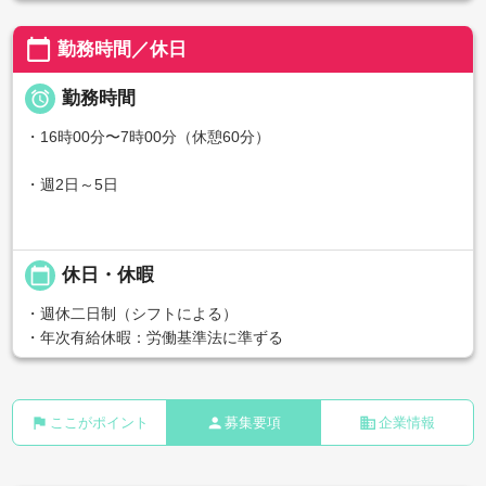
calendar_today
勤務時間／休日

勤務時間
・16時00分〜7時00分（休憩60分）
・週2日～5日
calendar_today
休日・休暇
・週休二日制（シフトによる）
・年次有給休暇：労働基準法に準ずる
flag
person
business
ここがポイント
募集要項
企業情報