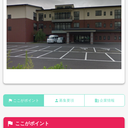
flag
person
business
ここがポイント
募集要項
企業情報
flag
ここがポイント