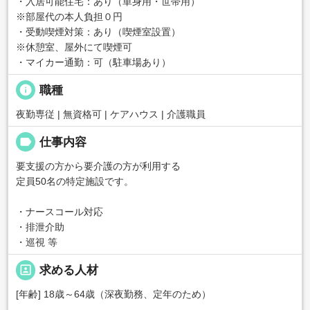
・入居可能住宅：あり（単身用・世帯用）
※部屋代の本人負担０円
・受動喫煙対策：あり（喫煙室設置）
※休憩室、屋外にて喫煙可
・マイカー通勤：可（駐車場あり）
info
職種
夜勤専従 | 無資格可 | ケアハウス | 介護職員
label
仕事内容
要支援の方から要介護の方が利用する
定員50名の特定施設です。
・ナースコール対応
・排泄介助
・巡視 等
portrait
求める人材
[年齢] 18歳～64歳（深夜勤務、定年のため）