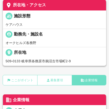
place
所在地・アクセス
people
施設形態
ケアハウス
person_pin
勤務先・施設名
オークヒルズ各務野
place
所在地
509-0133 岐阜県各務原市鵜沼古市場町2-9
flag
person
business
ここがポイント
募集要項
企業情報
business
企業情報