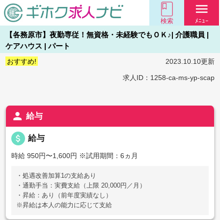
menu
検索
ﾒﾆｭｰ
【各務原市】夜勤専従！無資格・未経験でもＯＫ♪| 介護職員 |
ケアハウス | パート
おすすめ!
2023.10.10更新
求人ID：1258-ca-ms-yp-scap
person
給与
attach_money
給与
時給 950円〜1,600円
※試用期間：6ヵ月
・処遇改善加算1の支給あり
・通勤手当：実費支給（上限 20,000円／月）
・昇給：あり（前年度実績なし）
※昇給は本人の能力に応じて支給