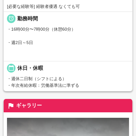
[必要な経験等] 経験者優遇 なくても可

勤務時間
・16時00分〜7時00分（休憩60分）
・週2日～5日
calendar_today
休日・休暇
・週休二日制（シフトによる）
・年次有給休暇：労働基準法に準ずる
flag
ギャラリー