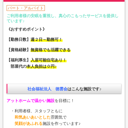
パート・アルバイト
ご利用者様の安眠を重視し、真心のこもったサービスを提供し
ています♪
《おすすめポイント》
【勤務日数】
週２日～勤務可！
【資格経験】
無資格でも活躍できる
【福利厚生】
入居可能住宅あり！
部屋代の
本人負担は０円♪
社会福祉法人 徳雲会
はこんな施設です♪
アットホームで温かい施設
を目標に！
・利用者様、スタッフともに
和気あいあいとした
雰囲気で
笑顔があふれる
施設を作っています♪